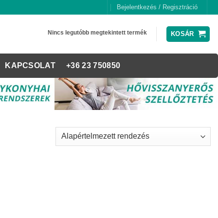
Bejelentkezés / Regisztráció
Nincs legutóbb megtekintett termék
KOSÁR
KAPCSOLAT
+36 23 750850