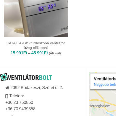
CATA E-GLAS fürdőszoba ventilátor
üveg előlappal
Ártartomány:
15 991
Ft
45 991
Ft
–
(Áfa-val)
15
991Ft
-
45
991Ft
2092 Budakeszi, Szüret u. 2.
Telefon:
+36 23 750850
+36 70 9439358