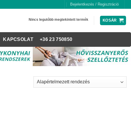
Bejelentkezés / Regisztráció
Nincs legutóbb megtekintett termék
KOSÁR
KAPCSOLAT
+36 23 750850