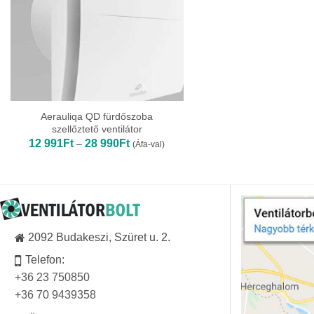
Aerauliqa QD fürdőszoba
szellőztető ventilátor
Ártartomány:
12 991
Ft
28 990
Ft
–
(Áfa-val)
12
991Ft
-
28
990Ft
2092 Budakeszi, Szüret u. 2.
Telefon:
+36 23 750850
+36 70 9439358