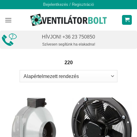
Skip
Bejelentkezés / Regisztráció
to
content
HÍVJON! +36 23 750850
Szívesen segítünk ha elakadna!
220