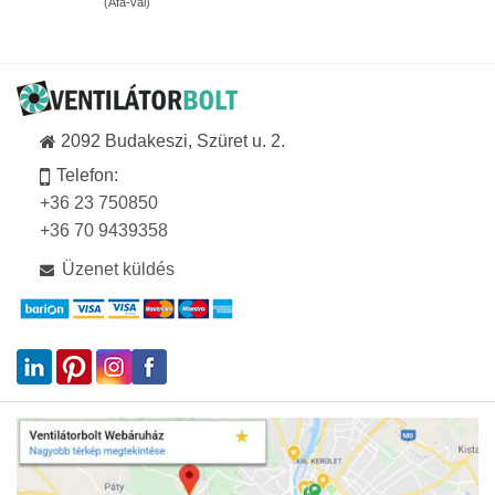
(Áfa-val)
-
533Ft
169
-
140Ft
86
576Ft
2092 Budakeszi, Szüret u. 2.
Telefon:
+36 23 750850
+36 70 9439358
Üzenet küldés