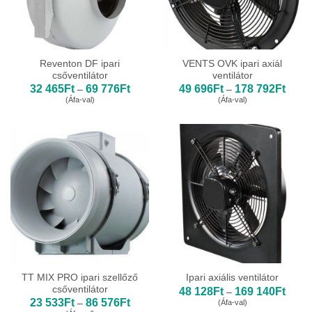
Reventon DF ipari
VENTS OVK ipari axiál
csőventilátor
ventilátor
Ártartomány:
Ártar
32 465
Ft
69 776
Ft
49 696
Ft
178 792
Ft
–
–
32
49
(Áfa-val)
(Áfa-val)
465Ft
696Ft
-
-
69
178
776Ft
792Ft
TT MIX PRO ipari szellőző
Ipari axiális ventilátor
csőventilátor
Ártar
48 128
Ft
169 140
Ft
–
48
Ártartomány:
23 533
Ft
86 576
Ft
(Áfa-val)
–
128Ft
23