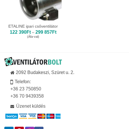
ETALINE ipari csőventilátor
Ártartomány:
122 390
Ft
299 857
Ft
–
122
(Áfa-val)
390Ft
-
299
857Ft
2092 Budakeszi, Szüret u. 2.
Telefon:
+36 23 750850
+36 70 9439358
Üzenet küldés