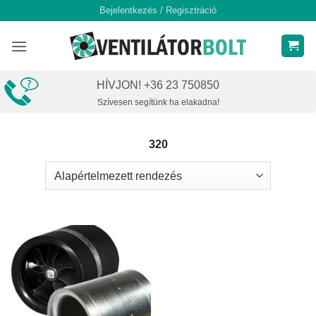
Skip
Bejelentkezés / Regisztráció
to
content
HÍVJON! +36 23 750850
Szívesen segítünk ha elakadna!
320