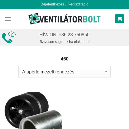
Skip
Bejelentkezés / Regisztráció
to
content
HÍVJON! +36 23 750850
Szívesen segítünk ha elakadna!
460