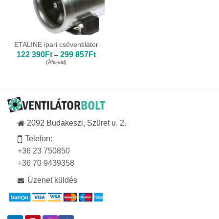
ETALINE ipari csőventilátor
Ártartomány:
122 390
Ft
299 857
Ft
–
122
(Áfa-val)
390Ft
-
299
857Ft
2092 Budakeszi, Szüret u. 2.
Telefon:
+36 23 750850
+36 70 9439358
Üzenet küldés