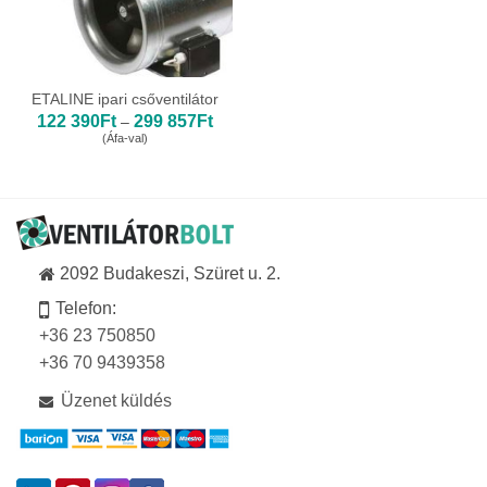
ETALINE ipari csőventilátor
Ártartomány:
122 390
Ft
299 857
Ft
–
122
(Áfa-val)
390Ft
-
299
857Ft
2092 Budakeszi, Szüret u. 2.
Telefon:
+36 23 750850
+36 70 9439358
Üzenet küldés