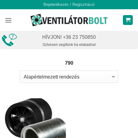
Skip
Bejelentkezés / Regisztráció
to
content
HÍVJON! +36 23 750850
Szívesen segítünk ha elakadna!
790