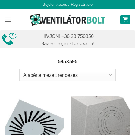
Skip
Bejelentkezés / Regisztráció
to
content
HÍVJON! +36 23 750850
Szívesen segítünk ha elakadna!
595X595