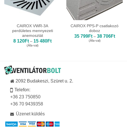
CAIROX VWR-3A
CAIROX PPS-P csatlakozó
perdületes mennyezeti
doboz
anemosztát
Ártart
35 799
Ft
38 706
Ft
–
35
Ártartomány:
8 120
Ft
15 480
Ft
(Áfa-val)
–
799Ft
8
(Áfa-val)
-
120Ft
38
-
706Ft
15
480Ft
2092 Budakeszi, Szüret u. 2.
Telefon:
+36 23 750850
+36 70 9439358
Üzenet küldés