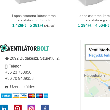
Lapos csatorna-körcsatorna
Lapos csatorna-körc
átalakító idom 90 fok
átalakító egye
Ártartomány:
1 426
Ft
5 381
Ft
1 294
Ft
4 564
Ft
–
–
(Áfa-val)
1
426Ft
-
-
5
381Ft
2092 Budakeszi, Szüret u. 2.
Telefon:
+36 23 750850
+36 70 9439358
Üzenet küldés