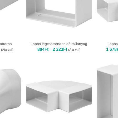
satorna
Lapos légcsatorna toldó műanyag
Lapos
Ártartomány:
Ártartomány:
804
Ft
2 323
Ft
1 678
–
(Áfa-val)
(Áfa-val)
1
804Ft
563Ft
-
-
2
10
323Ft
188Ft