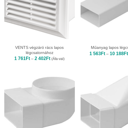
VENTS végzáró rács lapos
Műanyag lapos légc
légcsatornához
1 563
Ft
10 188
Ft
–
Ártartomány:
1 761
Ft
2 402
Ft
–
(Áfa-val)
1
761Ft
-
2
402Ft