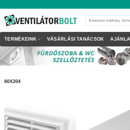
Skip
to
content
Keresés
a
következőre:
TERMÉKEINK
VÁSÁRLÁSI TANÁCSOK
AJÁNLA
60X204