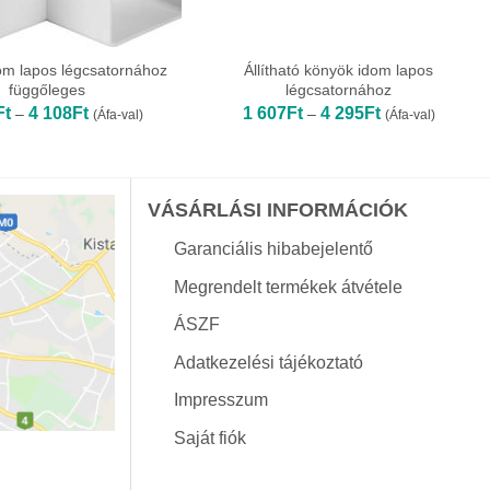
om lapos légcsatornához
Állítható könyök idom lapos
függőleges
légcsatornához
Ártartomány:
Ártartomány:
Ft
4 108
Ft
1 607
Ft
4 295
Ft
–
–
(Áfa-val)
(Áfa-val)
1
1
332Ft
607Ft
-
-
4
4
108Ft
295Ft
VÁSÁRLÁSI INFORMÁCIÓK
Garanciális hibabejelentő
Megrendelt termékek átvétele
ÁSZF
Adatkezelési tájékoztató
Impresszum
Saját fiók