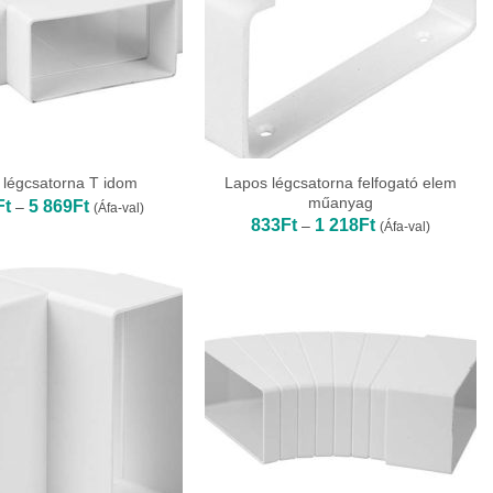
Lapos légcsatorna felfogató elem
 légcsatorna T idom
műanyag
Ártartomány:
Ft
5 869
Ft
–
(Áfa-val)
1
Ártartomány:
833
Ft
1 218
Ft
–
(Áfa-val)
678Ft
833Ft
-
-
5
1
869Ft
218Ft