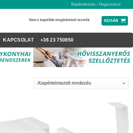
Bejelentkezés / Regisztráció
Nincs legutóbb megtekintett termék
KOSÁR
KAPCSOLAT
+36 23 750850