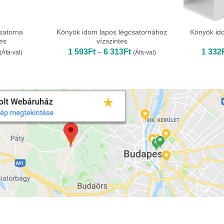
satorna
Könyök idom lapos légcsatornához
Könyök id
nes
vízszintes
Ártartomány:
Ártartomány:
1 593
Ft
6 313
Ft
1 332
–
(Áfa-val)
(Áfa-val)
1
1
294Ft
593Ft
-
4
6
564Ft
313Ft