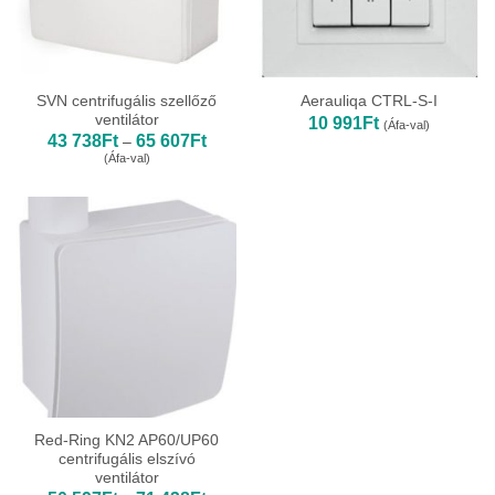
SVN centrifugális szellőző
Aerauliqa CTRL-S-I
ventilátor
10 991
Ft
(Áfa-val)
Ártartomány:
43 738
Ft
65 607
Ft
–
43
(Áfa-val)
738Ft
-
65
607Ft
Red-Ring KN2 AP60/UP60
centrifugális elszívó
ventilátor