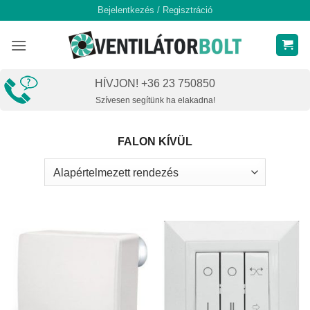
Skip
Bejelentkezés / Regisztráció
to
content
HÍVJON! +36 23 750850
Szívesen segítünk ha elakadna!
FALON KÍVÜL