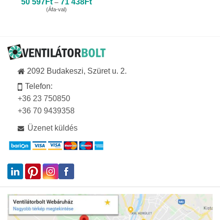
Ártartomány:
50 597
Ft
71 438
Ft
–
50
(Áfa-val)
597Ft
-
71
438Ft
2092 Budakeszi, Szüret u. 2.
Telefon:
+36 23 750850
+36 70 9439358
Üzenet küldés