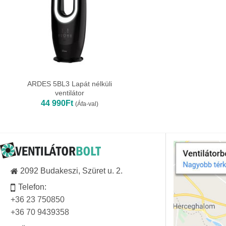
ARDES 5BL3 Lapát nélküli
ventilátor
44 990
Ft
(Áfa-val)
2092 Budakeszi, Szüret u. 2.
Telefon:
+36 23 750850
+36 70 9439358