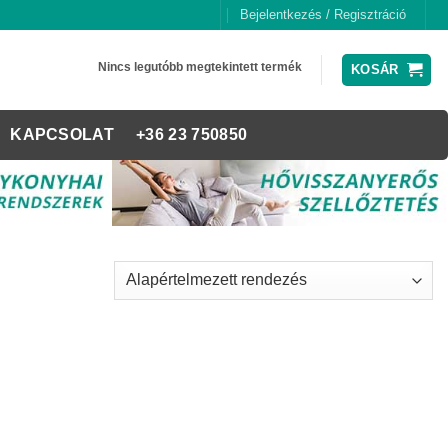
Bejelentkezés / Regisztráció
Nincs legutóbb megtekintett termék
KOSÁR
KAPCSOLAT
+36 23 750850