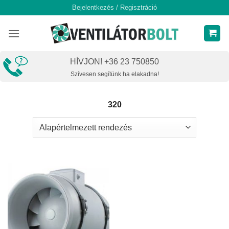
Skip
Bejelentkezés / Regisztráció
to
content
HÍVJON! +36 23 750850
Szívesen segítünk ha elakadna!
320