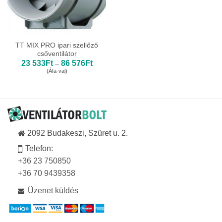
TT MIX PRO ipari szellőző
csőventilátor
Ártartomány:
23 533
Ft
86 576
Ft
–
23
(Áfa-val)
533Ft
-
86
576Ft
2092 Budakeszi, Szüret u. 2.
Telefon:
+36 23 750850
+36 70 9439358
Üzenet küldés