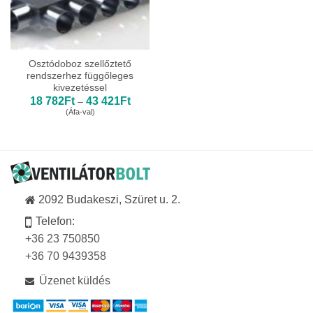
Osztódoboz szellőztető
rendszerhez függőleges
kivezetéssel
Ártartomány:
18 782
Ft
43 421
Ft
–
18
(Áfa-val)
782Ft
-
43
421Ft
2092 Budakeszi, Szüret u. 2.
Telefon:
+36 23 750850
+36 70 9439358
Üzenet küldés