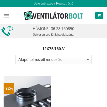
Skip
Bejelentkezés / Regisztráció
to
content
HÍVJON! +36 23 750850
Szívesen segítünk ha elakadna!
12X75/160-V
-32%