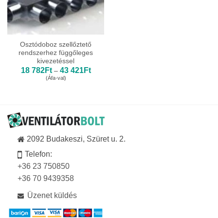
Osztódoboz szellőztető
rendszerhez függőleges
kivezetéssel
Ártartomány:
18 782
Ft
43 421
Ft
–
18
(Áfa-val)
782Ft
-
43
421Ft
2092 Budakeszi, Szüret u. 2.
Telefon:
+36 23 750850
+36 70 9439358
Üzenet küldés