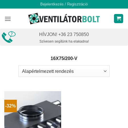
Skip
Bejelentkezés / Regisztráció
to
content
HÍVJON! +36 23 750850
Szívesen segítünk ha elakadna!
16X75/200-V
-32%