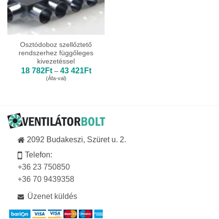
Osztódoboz szellőztető
rendszerhez függőleges
kivezetéssel
Ártartomány:
18 782
Ft
43 421
Ft
–
18
(Áfa-val)
782Ft
-
43
421Ft
2092 Budakeszi, Szüret u. 2.
Telefon:
+36 23 750850
+36 70 9439358
Üzenet küldés