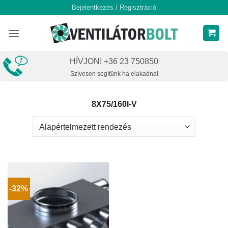
Skip
Bejelentkezés / Regisztráció
to
content
HÍVJON! +36 23 750850
Szívesen segítünk ha elakadna!
8X75/160I-V
-32%