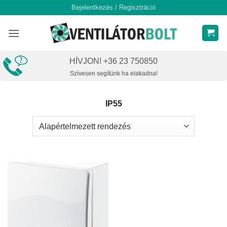
Skip
Bejelentkezés / Regisztráció
to
content
HÍVJON! +36 23 750850
Szívesen segítünk ha elakadna!
IP55