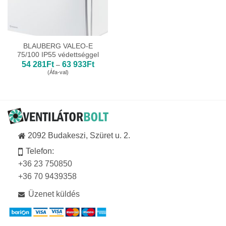
BLAUBERG VALEO-E
75/100 IP55 védettséggel
Ártartomány:
54 281
Ft
63 933
Ft
–
54
(Áfa-val)
281Ft
-
63
933Ft
2092 Budakeszi, Szüret u. 2.
Telefon:
+36 23 750850
+36 70 9439358
Üzenet küldés