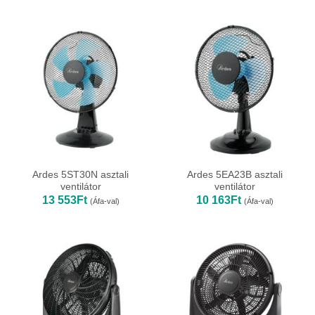
Ardes 5ST30N asztali
Ardes 5EA23B asztali
ventilátor
ventilátor
13 553
Ft
10 163
Ft
(Áfa-val)
(Áfa-val)