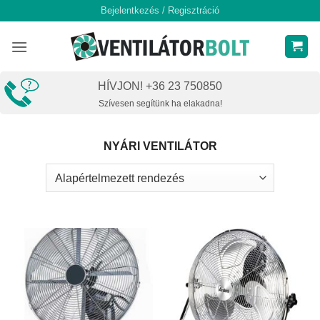
Skip
Bejelentkezés / Regisztráció
to
content
HÍVJON! +36 23 750850
Szívesen segítünk ha elakadna!
NYÁRI VENTILÁTOR