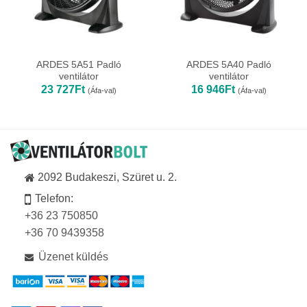
ARDES 5A51 Padló
ARDES 5A40 Padló
ventilátor
ventilátor
23 727
Ft
16 946
Ft
(Áfa-val)
(Áfa-val)
2092 Budakeszi, Szüret u. 2.
Telefon:
+36 23 750850
+36 70 9439358
Üzenet küldés