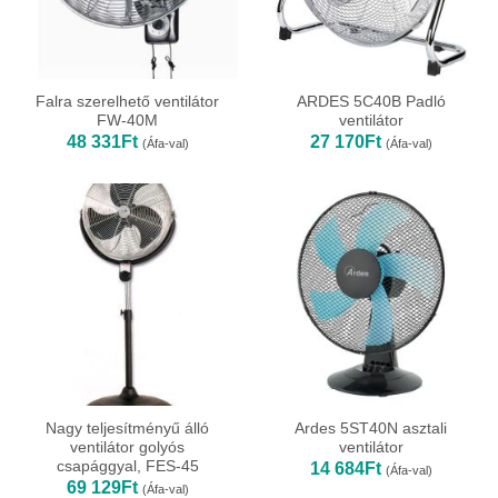
Falra szerelhető ventilátor
ARDES 5C40B Padló
FW-40M
ventilátor
48 331
Ft
27 170
Ft
(Áfa-val)
(Áfa-val)
Nagy teljesítményű álló
Ardes 5ST40N asztali
ventilátor golyós
ventilátor
csapággyal, FES-45
14 684
Ft
(Áfa-val)
69 129
Ft
(Áfa-val)