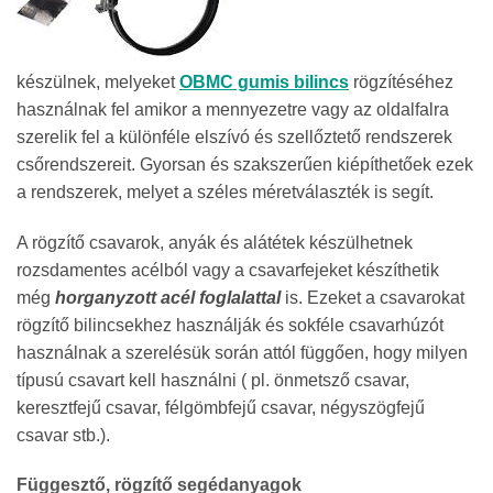
készülnek, melyeket
OBMC gumis bilincs
rögzítéséhez
használnak fel amikor a mennyezetre vagy az oldalfalra
szerelik fel a különféle elszívó és szellőztető rendszerek
csőrendszereit. Gyorsan és szakszerűen kiépíthetőek ezek
a rendszerek, melyet a széles méretválaszték is segít.
A rögzítő csavarok, anyák és alátétek készülhetnek
rozsdamentes acélból vagy a csavarfejeket készíthetik
még
horganyzott acél foglalattal
is. Ezeket a csavarokat
rögzítő bilincsekhez használják és sokféle csavarhúzót
használnak a szerelésük során attól függően, hogy milyen
típusú csavart kell használni ( pl. önmetsző csavar,
keresztfejű csavar, félgömbfejű csavar, négyszögfejű
csavar stb.).
Függesztő, rögzítő segédanyagok