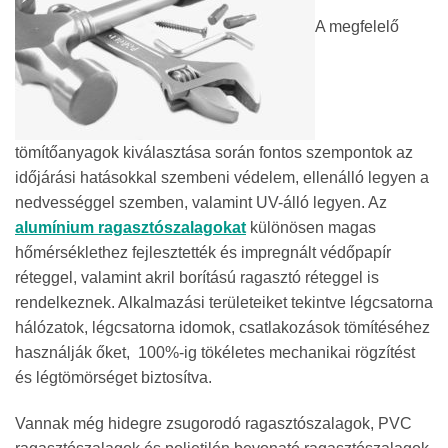
A megfelelő
tömítőanyagok kiválasztása során fontos szempontok az
időjárási hatásokkal szembeni védelem, ellenálló legyen a
nedvességgel szemben, valamint UV-álló legyen. Az
alumínium ragasztószalagokat
különösen magas
hőmérséklethez fejlesztették és impregnált védőpapír
réteggel, valamint akril borítású ragasztó réteggel is
rendelkeznek. Alkalmazási területeiket tekintve légcsatorna
hálózatok, légcsatorna idomok, csatlakozások tömítéséhez
használják őket, 100%-ig tökéletes mechanikai rögzítést
és légtömörséget biztosítva.
Vannak még hidegre zsugorodó ragasztószalagok, PVC