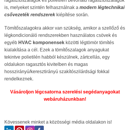
ragasztószalagok és polietilén bevonató ragasztószalagok
is, melyeket szintén felhasználnak a
modern légtechnikai
csővezeték rendszerek
kiépítése során.
Tömítőszalagokra akkor van szükség, amikor a szellőző és
légkondicionáló rendszerekben használatos csövek és
egyéb
HVAC komponensek
közötti légtömör tömítés
kialakítása a cél. Ezek a tömítőszalagok anyagukat
tekintve polietilén habból készülnek, zártcellás, egy
oldalukon ragasztós kivitelben és magas
hosszirányú/keresztirányú szakítószilárdsági fokkal
rendelkeznek.
Vásároljon légcsatorna szerelési segédanyagokat
webáruházunkban!
Kövessenek minket a közösségi média oldalakon is!