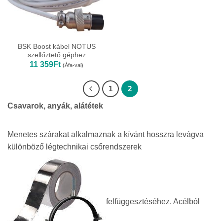
BSK Boost kábel NOTUS
szellőztető géphez
11 359
Ft
(Áfa-val)
1
2
Csavarok, anyák, alátétek
Menetes szárakat alkalmaznak a kívánt hosszra levágva
különböző légtechnikai csőrendszerek
felfüggesztéséhez. Acélból