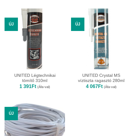
ÚJ
ÚJ
UNITED Légtechnikai
UNITED Crystal MS
tömítő 310ml
víztiszta ragasztó 280ml
1 391
Ft
4 067
Ft
(Áfa-val)
(Áfa-val)
ÚJ