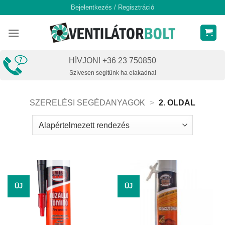
Skip
Bejelentkezés / Regisztráció
to
content
HÍVJON! +36 23 750850
Szívesen segítünk ha elakadna!
SZERELÉSI SEGÉDANYAGOK
>
2. OLDAL
ÚJ
ÚJ