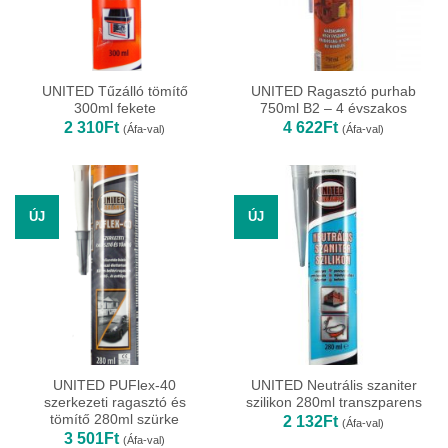
UNITED Tűzálló tömítő
UNITED Ragasztó purhab
300ml fekete
750ml B2 – 4 évszakos
2 310
Ft
4 622
Ft
(Áfa-val)
(Áfa-val)
ÚJ
ÚJ
UNITED PUFlex-40
UNITED Neutrális szaniter
szerkezeti ragasztó és
szilikon 280ml transzparens
tömítő 280ml szürke
2 132
Ft
(Áfa-val)
3 501
Ft
(Áfa-val)