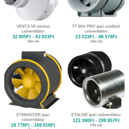
VENTS VK elszívó
TT MIX PRO ipari szellőző
csőventilátor
csőventilátor
Ártartomány:
Ártart
32 805
Ft
63 933
Ft
23 533
Ft
86 576
Ft
–
–
32
23
(Áfa-val)
(Áfa-val)
805Ft
533Ft
-
-
63
86
933Ft
576Ft
ETAMASTER ipari
ETALINE ipari csőventilátor
csőventilátor
Ártar
122 390
Ft
299 857
Ft
–
122
Ártartomány:
28 776
Ft
189 916
Ft
(Áfa-val)
–
390F
28