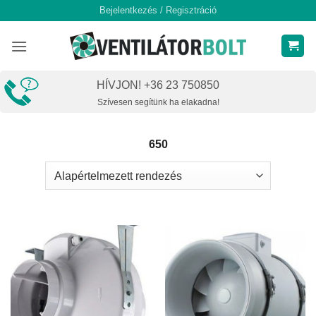
Skip
Bejelentkezés / Regisztráció
to
content
HÍVJON! +36 23 750850
Szívesen segítünk ha elakadna!
650