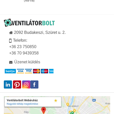
(Áfa-val)
-
776Ft
299
-
857F
189
916Ft
2092 Budakeszi, Szüret u. 2.
Telefon:
+36 23 750850
+36 70 9439358
Üzenet küldés