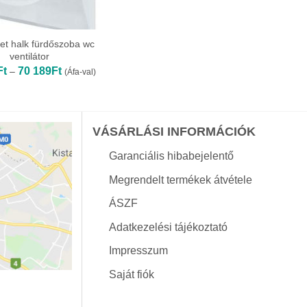
et halk fürdőszoba wc
ventilátor
Ártartomány:
Ft
70 189
Ft
–
(Áfa-val)
18
726Ft
-
70
189Ft
VÁSÁRLÁSI INFORMÁCIÓK
Garanciális hibabejelentő
Megrendelt termékek átvétele
ÁSZF
Adatkezelési tájékoztató
Impresszum
Saját fiók