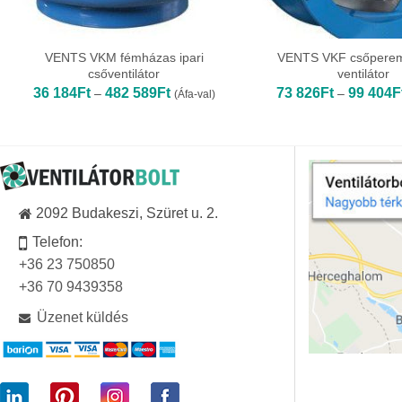
VENTS VKM fémházas ipari
VENTS VKF csőperem
csőventilátor
ventilátor
Ártartomány:
36 184
Ft
482 589
Ft
73 826
Ft
99 404
F
–
–
(Áfa-val)
36
184Ft
-
482
589Ft
2092 Budakeszi, Szüret u. 2.
Telefon:
+36 23 750850
+36 70 9439358
Üzenet küldés