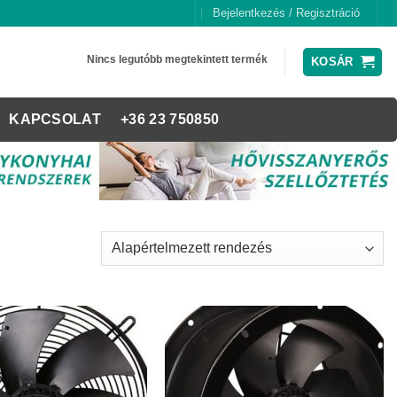
Bejelentkezés / Regisztráció
Nincs legutóbb megtekintett termék
KOSÁR
KAPCSOLAT
+36 23 750850