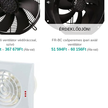
ÉRDEKLŐDJÖN!
li ventilátor védőráccsal,
FR-BC csőperemes ipari axiál
szívó
ventilátor
Ártartomány:
Ártartomány:
t
367 679
Ft
51 594
Ft
60 156
Ft
–
–
(Áfa-val)
(Áfa-val)
36
51
392Ft
594Ft
-
-
367
60
679Ft
156Ft