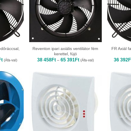
védőráccsal,
Reventon ipari axiális ventilátor fém
FR Axiál fa
kerettel, fújó
Ártartomány:
Ártartomány:
Ft
38 458
Ft
65 391
Ft
36 392
F
–
(Áfa-val)
(Áfa-val)
36
38
392Ft
458Ft
-
-
367
65
679Ft
391Ft