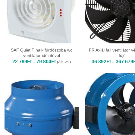
SAF Quiet T halk fürdőszoba wc
FR Axiál fali ventilátor 
ventilátor időzítővel
fújó
Ártartomány:
22 789
Ft
79 804
Ft
36 392
Ft
367 679
–
–
(Áfa-val)
22
789Ft
-
79
804Ft