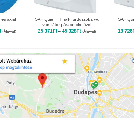
es axiál
SAF Quiet TH halk fürdőszoba wc
SAF Qui
ventilátor páraérzékelővel
Ártartomány:
Ártartomány:
t
25 371
Ft
45 328
Ft
18 726
–
(Áfa-val)
(Áfa-val)
73
25
826Ft
371Ft
-
-
99
45
404Ft
328Ft