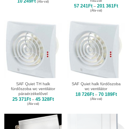
házzal
10 249
Ft
(Áfa-val)
Ártar
57 241
Ft
201 361
Ft
–
57
(Áfa-val)
241Ft
-
201
361Ft
SAF Quiet TH halk
SAF Quiet halk fürdőszoba
fürdőszoba wc ventilátor
wc ventilátor
páraérzékelővel
Ártart
18 726
Ft
70 189
Ft
–
18
Ártartomány:
25 371
Ft
45 328
Ft
(Áfa-val)
–
726Ft
25
(Áfa-val)
-
371Ft
70
-
189Ft
45
328Ft