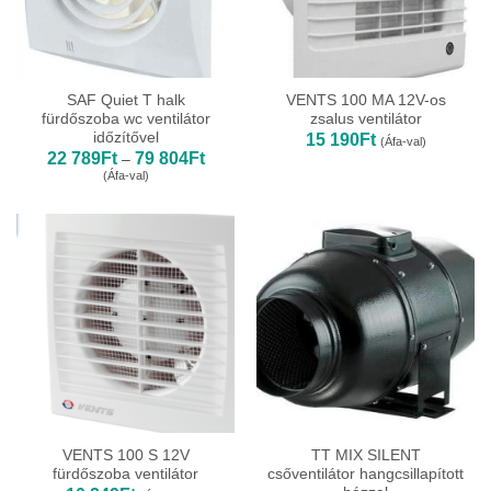
SAF Quiet T halk
VENTS 100 MA 12V-os
fürdőszoba wc ventilátor
zsalus ventilátor
időzítővel
15 190
Ft
(Áfa-val)
Ártartomány:
22 789
Ft
79 804
Ft
–
22
(Áfa-val)
789Ft
-
79
804Ft
VENTS 100 S 12V
TT MIX SILENT
fürdőszoba ventilátor
csőventilátor hangcsillapított