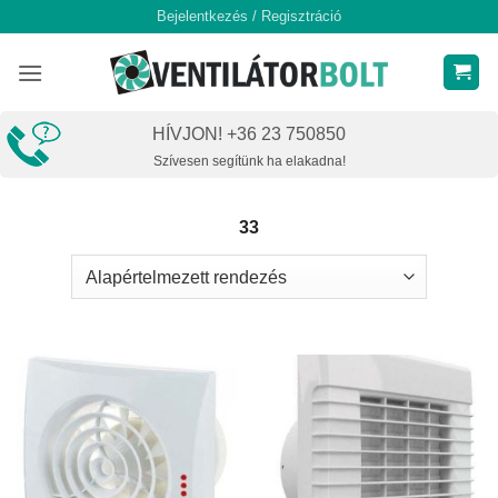
Skip
Bejelentkezés / Regisztráció
to
content
HÍVJON! +36 23 750850
Szívesen segítünk ha elakadna!
33