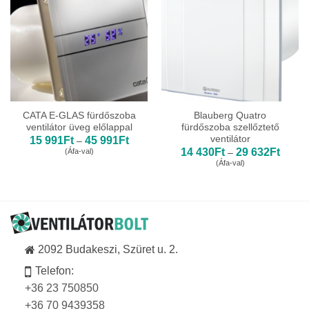
CATA E-GLAS fürdőszoba
Blauberg Quatro
ventilátor üveg előlappal
fürdőszoba szellőztető
ventilátor
Ártartomány:
15 991
Ft
45 991
Ft
–
15
Ártart
14 430
Ft
29 632
Ft
(Áfa-val)
–
991Ft
14
(Áfa-val)
-
430Ft
45
-
991Ft
29
632Ft
2092 Budakeszi, Szüret u. 2.
Telefon:
+36 23 750850
+36 70 9439358