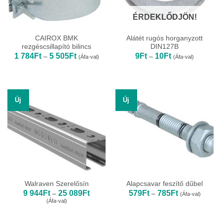
ÉRDEKLŐDJÖN!
CAIROX BMK
Alátét rugós horganyzott
rezgéscsillapító bilincs
DIN127B
Ártartomány:
Ártartomány:
1 784
Ft
5 505
Ft
9
Ft
10
Ft
–
–
(Áfa-val)
(Áfa-val)
1
9Ft
784Ft
-
-
10Ft
5
505Ft
Új
Új
Walraven Szerelősín
Alapcsavar feszítő dűbel
Ártartomány:
Ártartomány:
9 944
Ft
25 089
Ft
579
Ft
785
Ft
–
–
(Áfa-val)
9
579Ft
(Áfa-val)
944Ft
-
-
785Ft
25