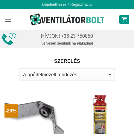
Skip
Bejelentkezés / Regisztráció
to
content
HÍVJON! +36 23 750850
Szívesen segítünk ha elakadna!
SZERELÉS
-20%