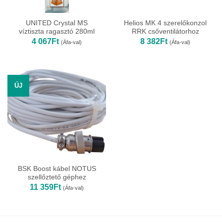
UNITED Crystal MS
Helios MK 4 szerelőkonzol
víztiszta ragasztó 280ml
RRK csőventilátorhoz
4 067
Ft
8 382
Ft
(Áfa-val)
(Áfa-val)
ÚJ
BSK Boost kábel NOTUS
szellőztető géphez
11 359
Ft
(Áfa-val)