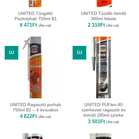
UNITED Tűzgátló
UNITED Tűzálló tömítő
Pisztolyhab 750ml B1
300ml fekete
6 471
Ft
2 310
Ft
(Áfa-val)
(Áfa-val)
ÚJ
ÚJ
UNITED Ragasztó purhab
UNITED PUFlex-40
750ml B2 – 4 évszakos
szerkezeti ragasztó és
tömítő 280ml szürke
4 622
Ft
(Áfa-val)
3 501
Ft
(Áfa-val)