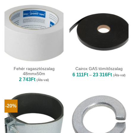
-
5
522Ft
Fehér ragasztószalag
Cairox GAS tömítőszalag
48mmx50m
Ártartomán
6 111
Ft
23 316
Ft
–
(Áfa-val)
6
2 743
Ft
(Áfa-val)
111Ft
-
23
316Ft
-20%