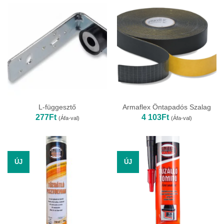
089Ft
L-függesztő
Armaflex Öntapadós Szalag
277
Ft
4 103
Ft
(Áfa-val)
(Áfa-val)
ÚJ
ÚJ