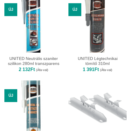
ÚJ
ÚJ
UNITED Neutrális szaniter
UNITED Légtechnikai
szilikon 280ml transzparens
tömítő 310ml
2 132
Ft
1 391
Ft
(Áfa-val)
(Áfa-val)
ÚJ