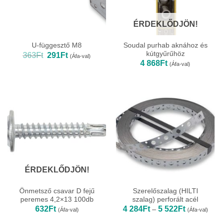
ÉRDEKLŐDJÖN!
Soudal purhab aknához és
U-függesztő M8
kútgyűrűhöz
Original
Current
363
Ft
291
Ft
(Áfa-val)
price
price
4 868
Ft
(Áfa-val)
was:
is:
363Ft.
291Ft.
ÉRDEKLŐDJÖN!
Önmetsző csavar D fejű
Szerelőszalag (HILTI
peremes 4,2×13 100db
szalag) perforált acél
Ártartomány
632
Ft
4 284
Ft
5 522
Ft
–
(Áfa-val)
(Áfa-val)
4
284Ft