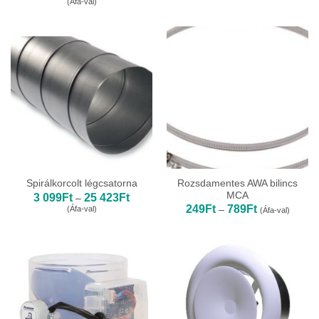
(Áfa-val)
738Ft
995Ft
-
-
65
5
607Ft
839Ft
Rozsdamentes AWA bilincs
Spirálkorcolt légcsatorna
MCA
Ártartomány:
3 099
Ft
25 423
Ft
–
3
Ártartomány:
249
Ft
789
Ft
(Áfa-val)
–
(Áfa-val)
099Ft
249Ft
-
-
25
789Ft
423Ft