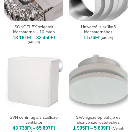
SONOFLEX szigetelt
Univerzális szűkítő
légcsatorna – 10 m/db
légcsatornához
Ártartomány:
13 181
Ft
32 450
Ft
1 576
Ft
–
(Áfa-val)
13
(Áfa-val)
181Ft
-
32
450Ft
SVN centrifugális szellőző
SVA légszelep befújó és
ventilátor
elszívó szellőztetéshez
Ártartomány:
Ártartomány
43 738
Ft
65 607
Ft
1 995
Ft
5 839
Ft
–
–
(Áfa-val)
43
1