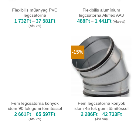
Flexibilis műanyag PVC
Flexibilis alumínium
légcsatorna
légcsatorna Aluflex AA3
Ártartomány:
Ártartomány:
1 732
Ft
37 581
Ft
488
Ft
1 441
Ft
–
–
(Áfa-val)
1
488Ft
(Áfa-val)
732Ft
-
-
1
37
441Ft
581Ft
-15%
Fém légcsatorna könyök
Fém légcsatorna könyök
idom 90 fok gumi tömítéssel
idom 45 fok gumi tömítéssel
Ártartomány:
Ártarto
2 661
Ft
65 597
Ft
2 286
Ft
42 733
Ft
–
–
2
2
(Áfa-val)
(Áfa-val)
661Ft
286Ft
-
-
65
42
597Ft
733Ft