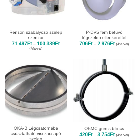
Renson szabályozó szelep
P-DVS fém befúvó
szenzor
légszelep ellenkerettel
Ártartomány:
Ártartomány:
71 497
Ft
100 339
Ft
706
Ft
2 976
Ft
–
–
(Áfa-val)
71
706Ft
(Áfa-val)
497Ft
-
-
2
100
976Ft
339Ft
OKA-B Légcsatornába
OBMC gumis bilincs
csúsztatható visszacsapó
Ártartomány:
420
Ft
3 754
Ft
–
(Áfa-val)
420Ft
szelep