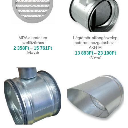
MRA alumínium
Légtömör pillangószelep
szellőzőrács
motoros mozgatáshoz –
AKH-M
Ártartomány:
2 358
Ft
15 761
Ft
–
2
Ártart
13 893
Ft
23 100
Ft
(Áfa-val)
–
358Ft
13
(Áfa-val)
-
893Ft
15
-
761Ft
23
100Ft