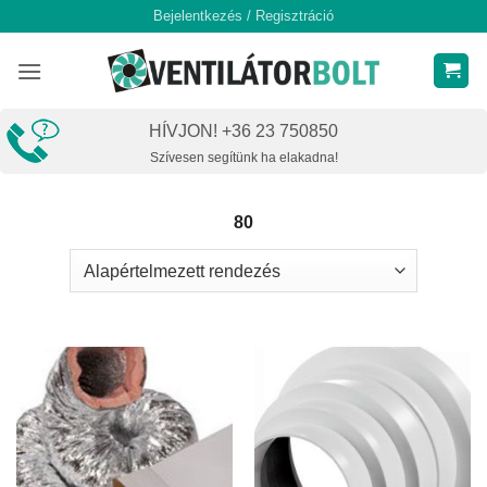
Skip
Bejelentkezés / Regisztráció
to
content
HÍVJON! +36 23 750850
Szívesen segítünk ha elakadna!
80