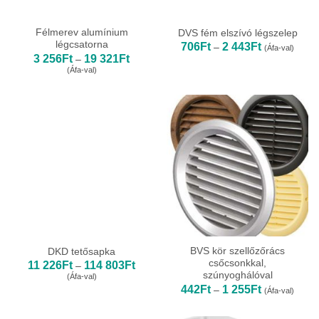
Félmerev alumínium
DVS fém elszívó légszelep
légcsatorna
Ártartomány:
706
Ft
2 443
Ft
–
(Áfa-val)
706Ft
Ártartomány:
3 256
Ft
19 321
Ft
–
-
3
(Áfa-val)
2
256Ft
443Ft
-
19
321Ft
BVS kör szellőzőrács
DKD tetősapka
csőcsonkkal,
Ártartomány:
11 226
Ft
114 803
Ft
–
11
szúnyoghálóval
(Áfa-val)
226Ft
Ártartomány:
442
Ft
1 255
Ft
–
(Áfa-val)
-
442Ft
114
-
803Ft
1