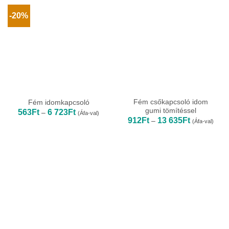
-20%
Fém csőkapcsoló idom
Fém idomkapcsoló
gumi tömítéssel
Ártartomány:
563
Ft
6 723
Ft
–
(Áfa-val)
563Ft
Ártartomány
912
Ft
13 635
Ft
–
(Áfa-val)
-
912Ft
6
-
723Ft
13
635Ft