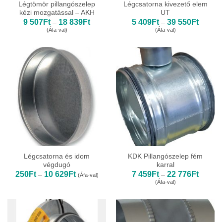
Légtömör pillangószelep
Légcsatorna kivezető elem
kézi mozgatással – AKH
UT
Ártartomány:
Ártarto
9 507
Ft
18 839
Ft
5 409
Ft
39 550
Ft
–
–
9
5
(Áfa-val)
(Áfa-val)
507Ft
409Ft
-
-
18
39
839Ft
550Ft
Légcsatorna és idom
KDK Pillangószelep fém
végdugó
karral
Ártartomány:
Ártarto
250
Ft
10 629
Ft
7 459
Ft
22 776
Ft
–
–
(Áfa-val)
250Ft
7
(Áfa-val)
-
459Ft
10
-
629Ft
22
776Ft