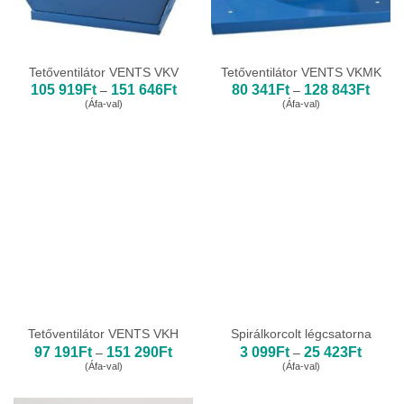
Tetőventilátor VENTS VKV
Tetőventilátor VENTS VKMK
Ártartomány:
Ártar
105 919
Ft
151 646
Ft
80 341
Ft
128 843
Ft
–
–
105
80
(Áfa-val)
(Áfa-val)
919Ft
341Ft
-
-
151
128
646Ft
843Ft
Tetőventilátor VENTS VKH
Spirálkorcolt légcsatorna
Ártartomány:
Ártarto
97 191
Ft
151 290
Ft
3 099
Ft
25 423
Ft
–
–
97
3
(Áfa-val)
(Áfa-val)
191Ft
099Ft
-
-
151
25