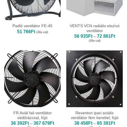
VENTS VCN radiális elszívó
Padló ventilátor FE-45
ventilátor
51 766
Ft
(Áfa-val)
Ártart
56 935
Ft
72 861
Ft
–
56
(Áfa-val)
935Ft
-
72
861Ft
FR Axiál fali ventilátor
Reventon ipari axiális
védőráccsal, fújó
ventilátor fém kerettel, fújó
Ártartomány:
Ártart
36 392
Ft
367 679
Ft
38 458
Ft
65 391
Ft
–
–
36
38