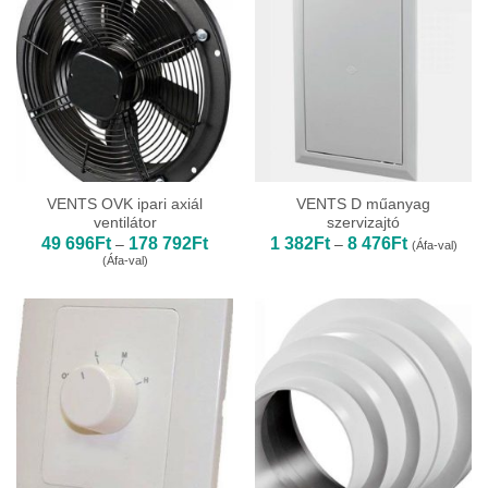
VENTS OVK ipari axiál
VENTS D műanyag
ventilátor
szervizajtó
Ártartomány:
Ártartomány
49 696
Ft
178 792
Ft
1 382
Ft
8 476
Ft
–
–
(Áfa-val)
49
1
(Áfa-val)
696Ft
382Ft
-
-
178
8
792Ft
476Ft