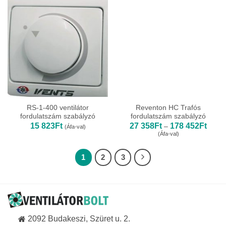
290Ft
423Ft
RS-1-400 ventilátor
Reventon HC Trafós
fordulatszám szabályzó
fordulatszám szabályzó
Ártar
15 823
Ft
27 358
Ft
178 452
Ft
–
(Áfa-val)
27
(Áfa-val)
358Ft
-
178
1
2
3
452Ft
2092 Budakeszi, Szüret u. 2.