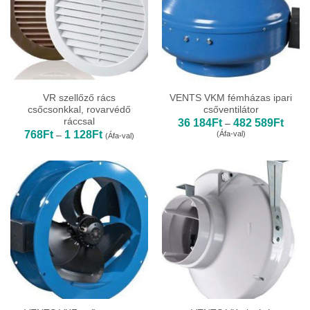
VR szellőző rács
VENTS VKM fémházas ipari
csőcsonkkal, rovarvédő
csőventilátor
ráccsal
Ártar
36 184
Ft
482 589
Ft
–
36
Ártartomány:
768
Ft
1 128
Ft
(Áfa-val)
–
(Áfa-val)
184Ft
768Ft
-
-
482
1
589Ft
128Ft