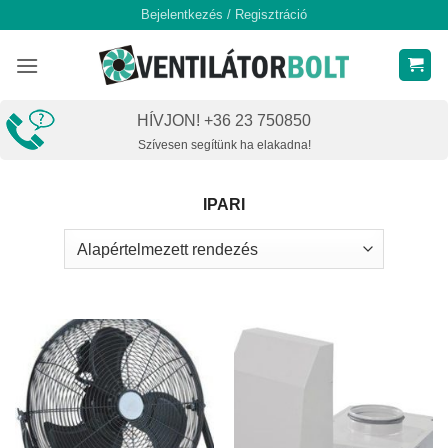
Skip
Bejelentkezés / Regisztráció
to
content
HÍVJON! +36 23 750850
Szívesen segítünk ha elakadna!
IPARI