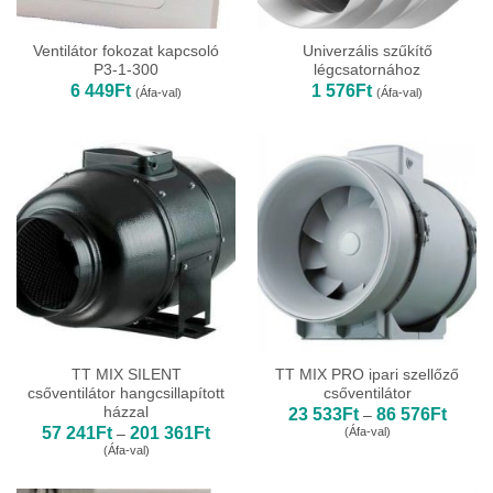
Ventilátor fokozat kapcsoló
Univerzális szűkítő
P3-1-300
légcsatornához
6 449
Ft
1 576
Ft
(Áfa-val)
(Áfa-val)
TT MIX SILENT
TT MIX PRO ipari szellőző
csőventilátor hangcsillapított
csőventilátor
házzal
Ártart
23 533
Ft
86 576
Ft
–
23
Ártartomány:
57 241
Ft
201 361
Ft
(Áfa-val)
–
533Ft
57
(Áfa-val)
-
241Ft
86
-
576Ft
201