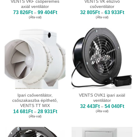
VENTS VKF csőperemes
VENTS VK elszívó
axiál ventilátor
csőventilátor
Ártartomány:
Ártart
73 826
Ft
99 404
Ft
32 805
Ft
63 933
Ft
–
–
73
32
(Áfa-val)
(Áfa-val)
826Ft
805Ft
-
-
99
63
404Ft
933Ft
Ipari csőventilátor,
VENTS OVK1 ipari axiál
csőszakaszba építhető,
ventilátor
VENTS TT MIX
Ártart
32 443
Ft
54 040
Ft
–
32
Ártartomány:
14 681
Ft
28 931
Ft
(Áfa-val)
–
443Ft
14
(Áfa-val)
-
681Ft
54
-
040Ft
28
931Ft