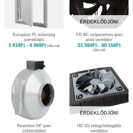
ÉRDEKLŐDJÖN!
Europlast PL műanyag
FR-BC csőperemes ipari
szerelőajtó
axiál ventilátor
Ártartomány:
Ártart
1 614
Ft
6 069
Ft
51 594
Ft
60 156
Ft
–
–
(Áfa-val)
1
51
(Áfa-val)
614Ft
594Ft
-
-
6
60
069Ft
156Ft
ÉRDEKLŐDJÖN!
Reventon DF ipari
HC-3S rétegződésgátló
csőventilátor
ventilátor