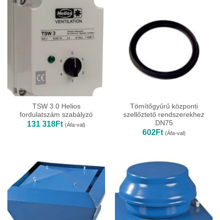
361Ft
TSW 3.0 Helios
Tömítőgyűrű központi
fordulatszám szabályzó
szellőztető rendszerekhez
DN75
131 318
Ft
(Áfa-val)
602
Ft
(Áfa-val)