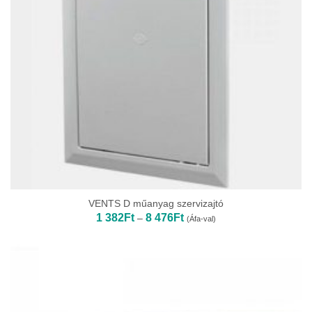
VENTS D műanyag szervizajtó
Ártartomány:
1 382
Ft
8 476
Ft
–
(Áfa-val)
1
382Ft
-
8
476Ft