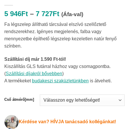
Ártartomány:
5 946
Ft
–
7 727
Ft
(Áfa-val)
5
Fa légszelep állítható tárcsával elszívó szellőztető
946Ft
rendszerekhez. Igényes megjelenés, falba vagy
-
mennyezetbe építhető légszelep kezeletlen natúr fenyő
7
színben.
727Ft
Szállítási díj már 1.590 Ft-tól!
Kiszállítás GLS futárral házhoz vagy csomagpontba.
(
Szállítási díjakról bővebben
)
A termékeket
budakeszi szaküzletünkben
is átveheti.
Cső átmérő[mm]
Kérdése van? HÍVJA tanácsadó kollégánkat!