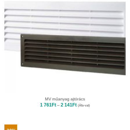
MV műanyag ajtórács
Ártartomány:
1 761
Ft
2 141
Ft
–
(Áfa-val)
1
761Ft
-
2
141Ft