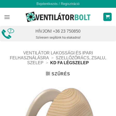
Skip
Bejelentkezés / Regisztráció
to
content
HÍVJON! +36 23 750850
Szívesen segítünk ha elakadna!
VENTILÁTOR LAKOSSÁGI ÉS IPARI
FELHASZNÁLÁSRA
>
SZELLŐZŐRÁCS, ZSALU,
SZELEP
>
KD FA LÉGSZELEP
SZŰRÉS