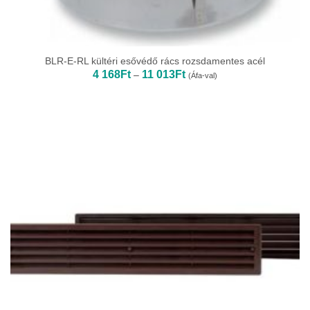
BLR-E-RL kültéri esővédő rács rozsdamentes acél
Ártartomány:
4 168
Ft
11 013
Ft
–
(Áfa-val)
4
168Ft
-
11
013Ft