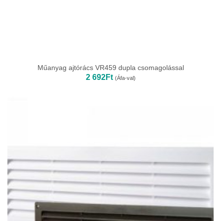
Műanyag ajtórács VR459 dupla csomagolással
2 692
Ft
(Áfa-val)