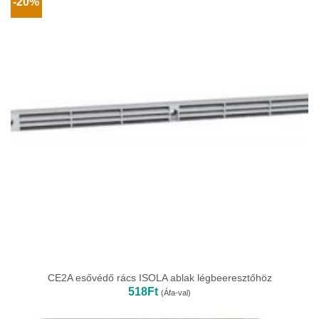
-20%
CE2A esővédő rács ISOLA ablak légbeeresztőhöz
518
Ft
(Áfa-val)