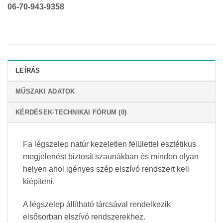
06-70-943-9358
LEÍRÁS
MŰSZAKI ADATOK
KÉRDÉSEK-TECHNIKAI FÓRUM (0)
Fa légszelep natúr kezeletlen felülettel esztétikus
megjelenést biztosít szaunákban és minden olyan
helyen ahol igényes szép elszívó rendszert kell
kiépíteni.
A légszelep állítható tárcsával rendelkezik
elsősorban elszívó rendszerekhez.