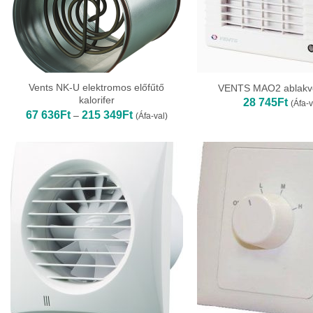
Vents NK-U elektromos előfűtő
VENTS MAO2 ablakve
kalorifer
28 745
Ft
(Áfa-v
Ártartomány:
67 636
Ft
215 349
Ft
–
(Áfa-val)
67
636Ft
-
215
349Ft