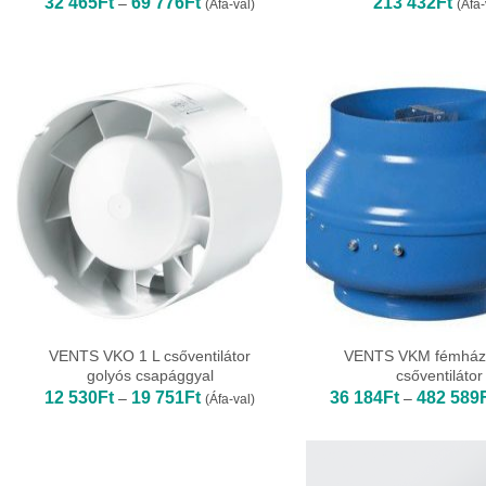
Ártartomány:
32 465
Ft
69 776
Ft
213 432
Ft
–
(Áfa-val)
(Áfa-
32
465Ft
-
69
776Ft
VENTS VKO 1 L csőventilátor
VENTS VKM fémháza
golyós csapággyal
csőventilátor
Ártartomány:
12 530
Ft
19 751
Ft
36 184
Ft
482 589
–
–
(Áfa-val)
12
530Ft
-
19
751Ft