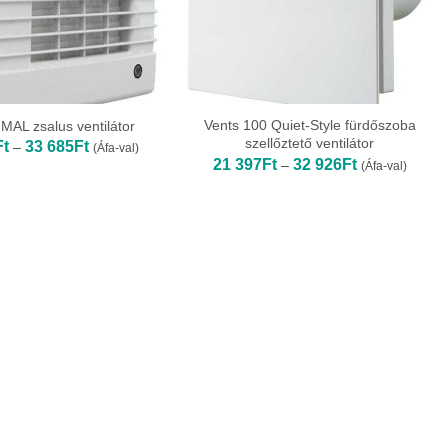
Vents 100 Quiet-Style fürdőszoba
AL zsalus ventilátor
szellőztető ventilátor
Ártartomány:
Ft
33 685
Ft
–
(Áfa-val)
19
Ártartomány:
21 397
Ft
32 926
Ft
–
(Áfa-val)
117Ft
21
-
397Ft
33
-
685Ft
32
926Ft