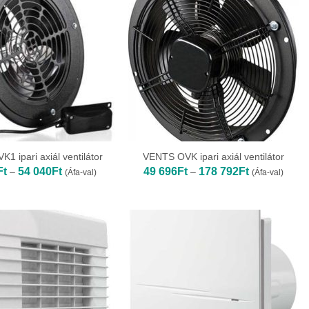
1 ipari axiál ventilátor
VENTS OVK ipari axiál ventilátor
Ártartomány:
Ártartomány:
Ft
54 040
Ft
49 696
Ft
178 792
Ft
–
–
(Áfa-val)
(Áfa-val)
32
49
443Ft
696Ft
-
-
54
178
040Ft
792Ft