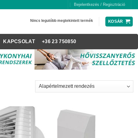
Bejelentkezés / Regisztráció
Nincs legutóbb megtekintett termék
KOSÁR
KAPCSOLAT
+36 23 750850