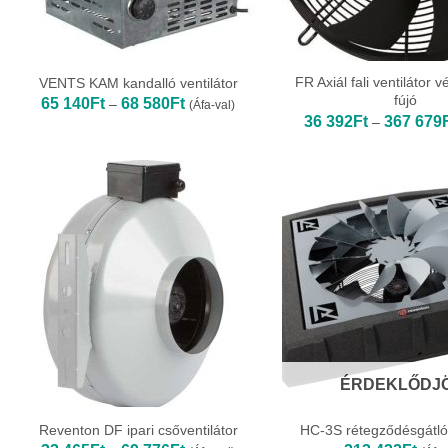
FR Axiál fali ventilátor 
VENTS KAM kandalló ventilátor
fújó
Ártartomány:
65 140
Ft
68 580
Ft
–
(Áfa-val)
65
36 392
Ft
367 679
–
140Ft
-
68
580Ft
ÉRDEKLŐDJ
Reventon DF ipari csőventilátor
HC-3S rétegződésgátló 