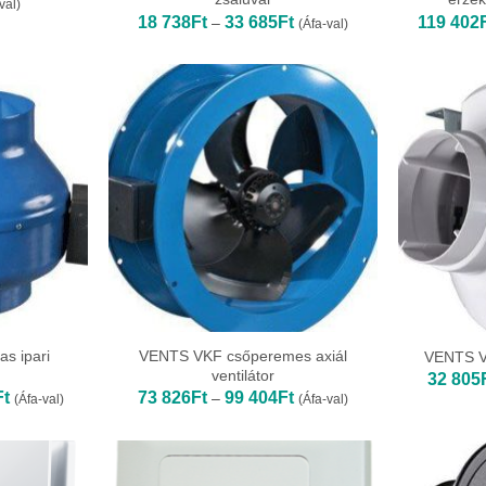
val)
Ártartomány:
18 738
Ft
33 685
Ft
119 402
–
(Áfa-val)
18
738Ft
-
33
685Ft
s ipari
VENTS VKF csőperemes axiál
VENTS VK
ventilátor
32 805
Ártartomány:
Ártartomány:
Ft
73 826
Ft
99 404
Ft
–
(Áfa-val)
(Áfa-val)
36
73
184Ft
826Ft
-
-
482
99
589Ft
404Ft