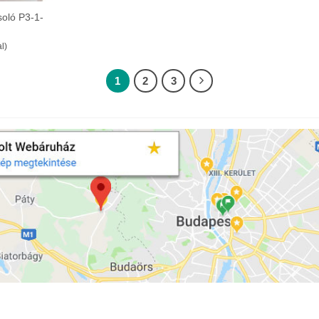
soló P3-1-
l)
1
2
3