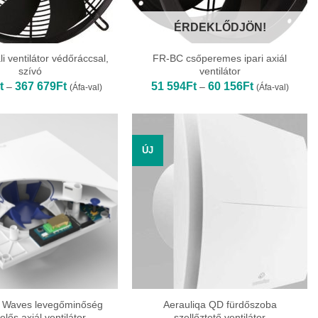
ÉRDEKLŐDJÖN!
li ventilátor védőráccsal,
FR-BC csőperemes ipari axiál
szívó
ventilátor
Ártartomány:
Ártartomány:
t
367 679
Ft
51 594
Ft
60 156
Ft
–
–
(Áfa-val)
(Áfa-val)
36
51
392Ft
594Ft
-
-
367
60
679Ft
156Ft
ÚJ
Waves levegőminőség
Aerauliqa QD fürdőszoba
elős axiál ventilátor
szellőztető ventilátor