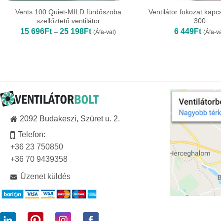
Vents 100 Quiet-MILD fürdőszoba
Ventilátor fokozat kapc
szellőztető ventilátor
300
Ártartomány:
15 696
Ft
25 198
Ft
6 449
Ft
–
(Áfa-val)
(Áfa-va
15
696Ft
-
25
198Ft
2092 Budakeszi, Szüret u. 2.
Telefon:
+36 23 750850
+36 70 9439358
Üzenet küldés