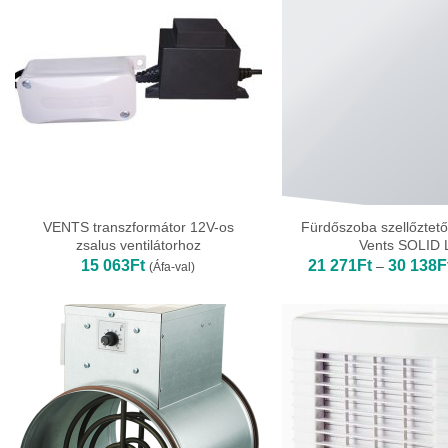
VENTS transzformátor 12V-os
Fürdőszoba szellőztető 
zsalus ventilátorhoz
Vents SOLID 
15 063
Ft
21 271
Ft
30 138
F
–
(Áfa-val)