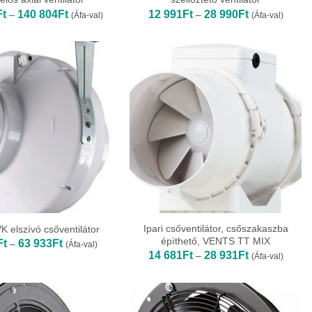
Ártartomány:
Ártartomány:
Ft
140 804
Ft
12 991
Ft
28 990
Ft
–
–
(Áfa-val)
(Áfa-val)
119
12
402Ft
991Ft
-
-
140
28
804Ft
990Ft
Ipari csőventilátor, csőszakaszba
 elszívó csőventilátor
építhető, VENTS TT MIX
Ártartomány:
Ft
63 933
Ft
–
(Áfa-val)
32
Ártartomány:
14 681
Ft
28 931
Ft
–
(Áfa-val)
805Ft
14
-
681Ft
63
-
933Ft
28
931Ft