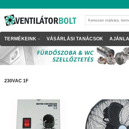
Skip
to
content
Keresés
a
következőre:
TERMÉKEINK
VÁSÁRLÁSI TANÁCSOK
AJÁNLA
230VAC 1F