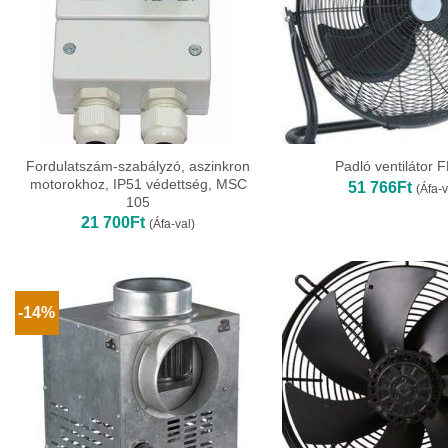
Fordulatszám-szabályzó, aszinkron
Padló ventilátor 
motorokhoz, IP51 védettség, MSC
51 766
Ft
(Áfa-v
105
21 700
Ft
(Áfa-val)
-14%