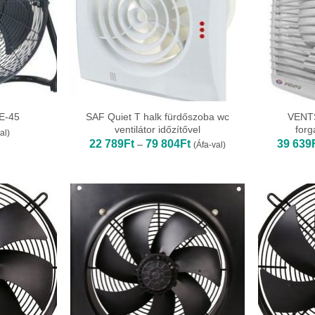
SAF Quiet T halk fürdőszoba wc
VENTS
FE-45
ventilátor időzítővel
forg
al)
Ártartomány:
22 789
Ft
79 804
Ft
39 639
–
(Áfa-val)
22
789Ft
-
79
804Ft