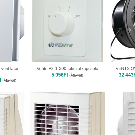
ventilátor
Vents P2-1-300 fokozatkapcsoló
VENTS OVK
L
5 056
Ft
32 443
(Áfa-val)
Ártartomány:
t
(Áfa-val)
21
271Ft
-
30
138Ft