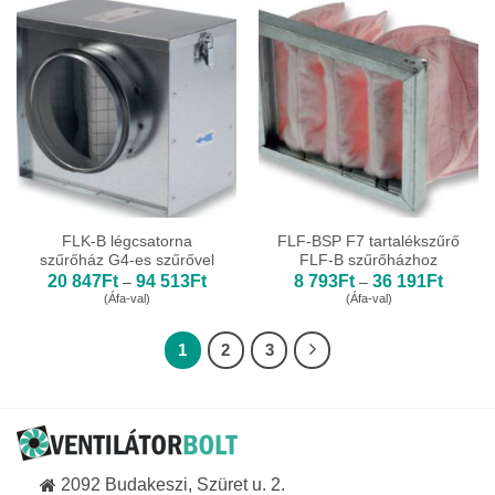
776Ft
597Ft
FLK-B légcsatorna
FLF-BSP F7 tartalékszűrő
szűrőház G4-es szűrővel
FLF-B szűrőházhoz
Ártartomány:
Ártarto
20 847
Ft
94 513
Ft
8 793
Ft
36 191
Ft
–
–
20
8
(Áfa-val)
(Áfa-val)
847Ft
793Ft
-
-
94
36
1
2
3
513Ft
191Ft
2092 Budakeszi, Szüret u. 2.