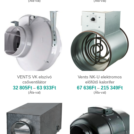
(Áfa-val)
(Áfa-val)
465Ft
184Ft
-
-
69
482
776Ft
589Ft
VENTS VK elszívó
Vents NK-U elektromos
csőventilátor
előfűtő kalorifer
Ártartomány:
Ártar
32 805
Ft
63 933
Ft
67 636
Ft
215 349
Ft
–
–
32
67
(Áfa-val)
(Áfa-val)
805Ft
636Ft
-
-
63
215
933Ft
349Ft