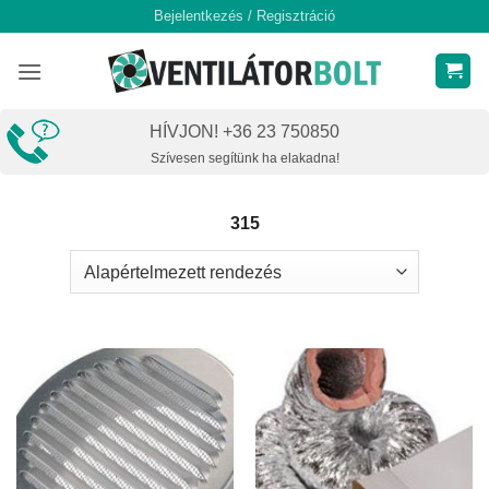
Skip
Bejelentkezés / Regisztráció
to
content
HÍVJON! +36 23 750850
Szívesen segítünk ha elakadna!
315