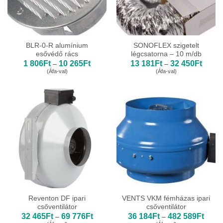
BLR-0-R alumínium
SONOFLEX szigetelt
esővédő rács
légcsatorna – 10 m/db
Ártartomány:
Ártart
1 806
Ft
10 265
Ft
13 181
Ft
32 450
Ft
–
–
1
13
(Áfa-val)
(Áfa-val)
806Ft
181Ft
-
-
10
32
265Ft
450Ft
Reventon DF ipari
VENTS VKM fémházas ipari
csőventilátor
csőventilátor
Ártartomány:
Ártar
32 465
Ft
69 776
Ft
36 184
Ft
482 589
Ft
–
–
32
36