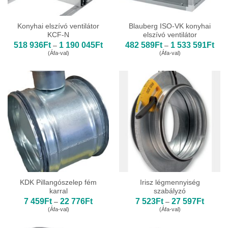
Konyhai elszívó ventilátor
Blauberg ISO-VK konyhai
KCF-N
elszívó ventilátor
Ártartomány:
Árta
518 936
Ft
1 190 045
Ft
482 589
Ft
1 533 591
Ft
–
–
518
482
(Áfa-val)
(Áfa-val)
936Ft
589
-
-
1
1
190
533
045Ft
591
KDK Pillangószelep fém
Irisz légmennyiség
karral
szabályzó
Ártartomány:
Ártarto
7 459
Ft
22 776
Ft
7 523
Ft
27 597
Ft
–
–
7
7
(Áfa-val)
(Áfa-val)
459Ft
523Ft
-
-
22
27