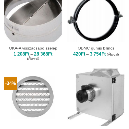
OKA-A visszacsapó szelep
OBMC gumis bilincs
Ártartomány:
Ártartomány:
1 208
Ft
28 368
Ft
420
Ft
3 754
Ft
–
–
(Áfa-val)
1
420Ft
(Áfa-val)
208Ft
-
-
3
28
754Ft
368Ft
-34%