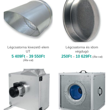
Légcsatorna kivezető elem
Légcsatorna és idom
UT
végdugó
Ártartomány:
Ártartomány
5 409
Ft
39 550
Ft
250
Ft
10 629
Ft
–
–
(Áfa-val)
5
250Ft
(Áfa-val)
409Ft
-
-
10
39
629Ft
550Ft