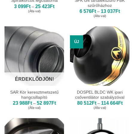
SFK G4 tartalékszűrő FBK
Spirálkorcolt légcsatorna
szűrőházhoz
Ártartomány:
3 099
Ft
25 423
Ft
–
3
Ártarto
6 576
Ft
13 037
Ft
(Áfa-val)
–
099Ft
6
(Áfa-val)
-
576Ft
25
-
423Ft
13
037Ft
ÚJ
ÉRDEKLŐDJÖN!
SAR Kör keresztmetszetű
DOSPEL BLDC WK ipari
hangcsillapító
csőventilátor szabályzóval
Ártartomány:
Ártar
23 988
Ft
52 897
Ft
80 512
Ft
114 664
Ft
–
–
23
80
(Áfa-val)
(Áfa-val)
988Ft
512Ft
-
-
52
114
897Ft
664Ft