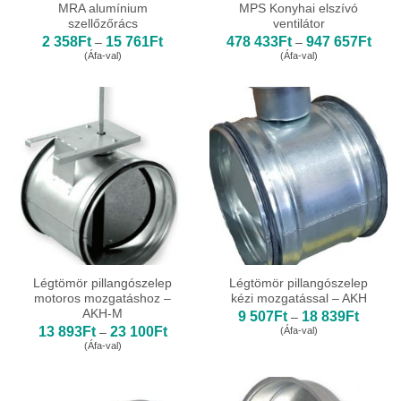
MRA alumínium
MPS Konyhai elszívó
szellőzőrács
ventilátor
Ártartomány:
Ártar
2 358
Ft
15 761
Ft
478 433
Ft
947 657
Ft
–
–
2
478
(Áfa-val)
(Áfa-val)
358Ft
433F
-
-
15
947
761Ft
657F
Légtömör pillangószelep
Légtömör pillangószelep
motoros mozgatáshoz –
kézi mozgatással – AKH
AKH-M
Ártarto
9 507
Ft
18 839
Ft
–
9
Ártartomány:
13 893
Ft
23 100
Ft
(Áfa-val)
–
507Ft
13
(Áfa-val)
-
893Ft
18
-
839Ft
23
100Ft