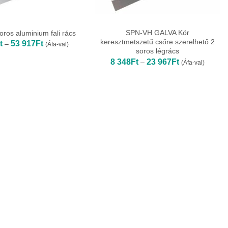
SPN-VH GALVA Kör
ros aluminium fali rács
keresztmetszetű csőre szerelhető 2
Ártartomány:
t
53 917
Ft
–
(Áfa-val)
6
soros légrács
327Ft
Ártartomány:
8 348
Ft
23 967
Ft
–
(Áfa-val)
-
8
53
348Ft
917Ft
-
23
967Ft