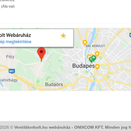
Ártartomány:
(Áfa-val)
4
153Ft
-
34
190Ft
 2026 ©
Ventilátorbolt.hu webáruház - ONIXCOM KFT. Minden jog f