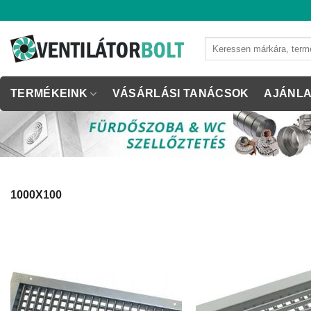
Skip
to
content
Keresés
a
következőre:
TERMÉKEINK
VÁSÁRLÁSI TANÁCSOK
AJÁNLA
1000X100