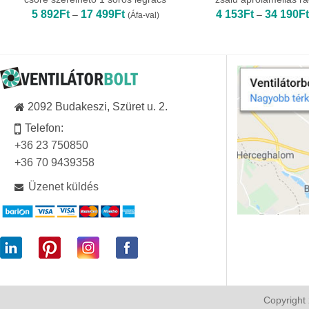
Ártartomány:
5 892
Ft
17 499
Ft
4 153
Ft
34 190
Ft
–
–
(Áfa-val)
5
892Ft
-
17
499Ft
2092 Budakeszi, Szüret u. 2.
Telefon:
+36 23 750850
+36 70 9439358
Üzenet küldés
Copyright