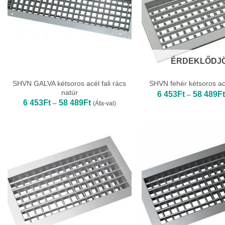
ÉRDEKLŐDJ
SHVN GALVA kétsoros acél fali rács
SHVN fehér kétsoros acé
natúr
6 453
Ft
58 489
Ft
–
Ártartomány:
6 453
Ft
58 489
Ft
–
(Áfa-val)
6
453Ft
-
58
489Ft