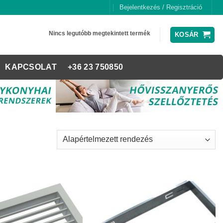
Bejelentkezés / Regisztráció
Nincs legutóbb megtekintett termék
KOSÁR
KAPCSOLAT
+36 23 750850