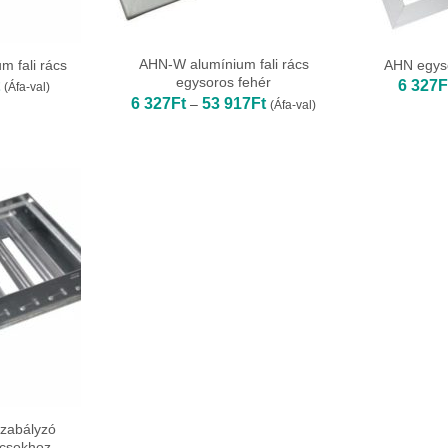
AHN-W alumínium fali rács
m fali rács
AHN egyso
egysoros fehér
Ártartomány:
6 327
F
(Áfa-val)
6
Ártartomány:
6 327
Ft
53 917
Ft
–
(Áfa-val)
881Ft
6
-
327Ft
73
-
527Ft
53
917Ft
zabályzó
ácsokhoz