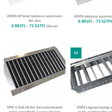
AHVN-W fehér kétsoros alumínium
AHVN kétsoros alumíniu
fali rács
6 881
Ft
73 527
Ft
–
Ártartomány:
6 881
Ft
73 527
Ft
–
(Áfa-val)
6
881Ft
-
73
527Ft
ÚJ
SPN-V GALVA Kör keresztmetszetű
DWN Légmennyiség s
csőre szerelhető 1 soros légrács
zsalu aprólamellás r