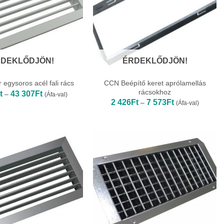
DEKLŐDJÖN!
ÉRDEKLŐDJÖN!
CCN Beépítő keret aprólamellás
 egysoros acél fali rács
rácsokhoz
Ártartomány:
t
43 307
Ft
–
(Áfa-val)
5
Ártartomány:
2 426
Ft
7 573
Ft
–
(Áfa-val)
380Ft
2
-
426Ft
43
-
307Ft
7
573Ft