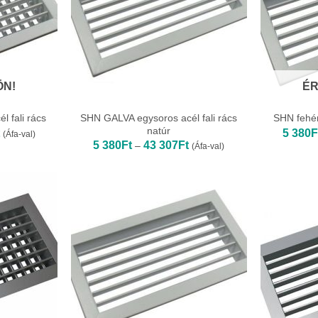
ÖN!
ÉR
SHN GALVA egysoros acél fali rács
l fali rács
SHN fehér
natúr
Ártartomány:
5 380
F
(Áfa-val)
6
Ártartomány:
5 380
Ft
43 307
Ft
–
(Áfa-val)
453Ft
5
-
380Ft
58
-
489Ft
43
307Ft