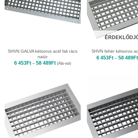
ÉRDEKLŐDJ
SHVN GALVA kétsoros acél fali rács
SHVN fehér kétsoros acé
natúr
6 453
Ft
58 489
Ft
–
Ártartomány:
6 453
Ft
58 489
Ft
–
(Áfa-val)
6
453Ft
-
58
489Ft