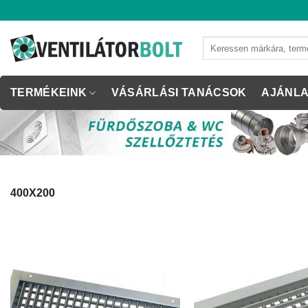
Skip
to
content
Keresés
a
következőre:
TERMÉKEINK
VÁSÁRLÁSI TANÁCSOK
AJÁNLA
400X200