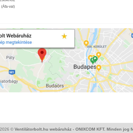
Ártartomány:
(Áfa-val)
4
153Ft
-
34
190Ft
 2026 ©
Ventilátorbolt.hu webáruház - ONIXCOM KFT. Minden jog f