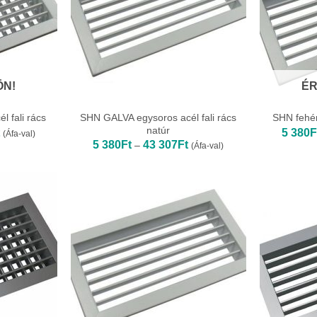
ÖN!
ÉR
SHN GALVA egysoros acél fali rács
l fali rács
SHN fehér
natúr
Ártartomány:
5 380
F
(Áfa-val)
6
Ártartomány:
5 380
Ft
43 307
Ft
–
(Áfa-val)
453Ft
5
-
380Ft
58
-
489Ft
43
307Ft