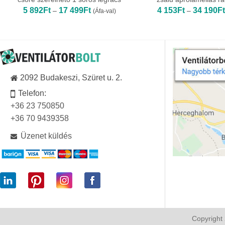
Ártartomány:
5 892
Ft
17 499
Ft
4 153
Ft
34 190
Ft
–
–
(Áfa-val)
5
892Ft
-
17
499Ft
2092 Budakeszi, Szüret u. 2.
Telefon:
+36 23 750850
+36 70 9439358
Üzenet küldés
Copyright