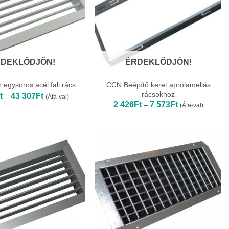
DEKLŐDJÖN!
ÉRDEKLŐDJÖN!
CCN Beépítő keret aprólamellás
 egysoros acél fali rács
rácsokhoz
Ártartomány:
t
43 307
Ft
–
(Áfa-val)
5
Ártartomány:
2 426
Ft
7 573
Ft
–
(Áfa-val)
380Ft
2
-
426Ft
43
-
307Ft
7
573Ft