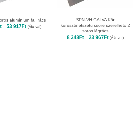
SPN-VH GALVA Kör
ros aluminium fali rács
keresztmetszetű csőre szerelhető 2
Ártartomány:
t
53 917
Ft
–
(Áfa-val)
6
soros légrács
327Ft
Ártartomány:
8 348
Ft
23 967
Ft
–
(Áfa-val)
-
8
53
348Ft
917Ft
-
23
967Ft