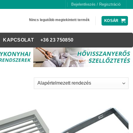
Bejelentkezés / Regisztráció
Nincs legutóbb megtekintett termék
KOSÁR
KAPCSOLAT
+36 23 750850