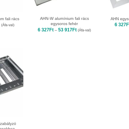
AHN-W alumínium fali rács
m fali rács
AHN egyso
egysoros fehér
Ártartomány:
6 327
F
(Áfa-val)
6
Ártartomány:
6 327
Ft
53 917
Ft
–
(Áfa-val)
881Ft
6
-
327Ft
73
-
527Ft
53
917Ft
zabályzó
ácsokhoz