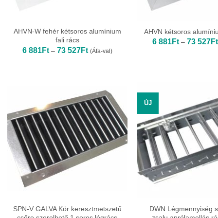
AHVN-W fehér kétsoros alumínium
AHVN kétsoros alumíniu
fali rács
6 881
Ft
73 527
Ft
–
Ártartomány:
6 881
Ft
73 527
Ft
–
(Áfa-val)
6
881Ft
-
73
527Ft
ÚJ
SPN-V GALVA Kör keresztmetszetű
DWN Légmennyiség s
csőre szerelhető 1 soros légrács
zsalu aprólamellás r