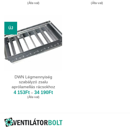
5
13
(Áfa-val)
(Áfa-val)
436Ft
923Ft
-
-
13
23
289Ft
044Ft
ÚJ
DWN Légmennyiség
szabályzó zsalu
aprólamellás rácsokhoz
Ártartomány:
4 153
Ft
34 190
Ft
–
4
(Áfa-val)
153Ft
-
34
190Ft