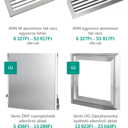
AHN-W alumínium fali rács
AHN egysoros aluminium
egysoros fehér
fali rács
Ártartomány:
Ártarto
6 327
Ft
53 917
Ft
6 327
Ft
53 917
Ft
–
–
6
6
(Áfa-val)
(Áfa-val)
327Ft
327Ft
-
-
53
53
917Ft
917Ft
ÚJ
ÚJ
Vents DKP csempézhető
Vents DG Gipszkartonba
ellenőrző ablak
építhető ellenőrző ablak
Ártartomány:
Ártart
5 436
Ft
13 289
Ft
13 923
Ft
23 044
Ft
–
–