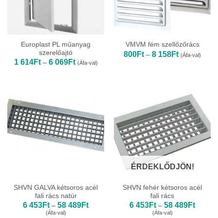
Europlast PL műanyag
VMVM fém szellőzőrács
szerelőajtó
Ártartomány:
800
Ft
8 158
Ft
–
(Áfa-val)
800Ft
Ártartomány:
1 614
Ft
6 069
Ft
–
(Áfa-val)
-
1
8
614Ft
158Ft
-
6
069Ft
ÉRDEKLŐDJÖN!
SHVN GALVA kétsoros acél
SHVN fehér kétsoros acél
fali rács natúr
fali rács
Ártartomány:
Ártarto
6 453
Ft
58 489
Ft
6 453
Ft
58 489
Ft
–
–
6
6
(Áfa-val)
(Áfa-val)
453Ft
453Ft