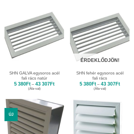
-
-
58
58
489Ft
489Ft
ÉRDEKLŐDJÖN!
SHN GALVA egysoros acél
SHN fehér egysoros acél
fali rács natúr
fali rács
Ártartomány:
Ártarto
5 380
Ft
43 307
Ft
5 380
Ft
43 307
Ft
–
–
5
5
(Áfa-val)
(Áfa-val)
380Ft
380Ft
-
-
43
43
307Ft
307Ft
ÚJ