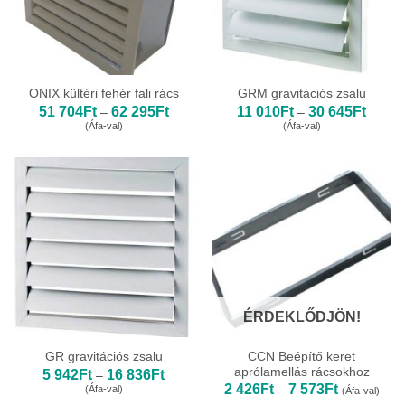
ONIX kültéri fehér fali rács
GRM gravitációs zsalu
Ártartomány:
Ártart
51 704
Ft
62 295
Ft
11 010
Ft
30 645
Ft
–
–
51
11
(Áfa-val)
(Áfa-val)
704Ft
010Ft
-
-
62
30
295Ft
645Ft
ÉRDEKLŐDJÖN!
CCN Beépítő keret
GR gravitációs zsalu
aprólamellás rácsokhoz
Ártartomány:
5 942
Ft
16 836
Ft
–
5
Ártartomány
2 426
Ft
7 573
Ft
(Áfa-val)
–
(Áfa-val)
942Ft
2