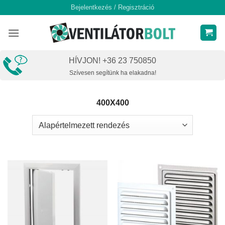
Skip
Bejelentkezés / Regisztráció
to
content
HÍVJON! +36 23 750850
Szívesen segítünk ha elakadna!
400X400