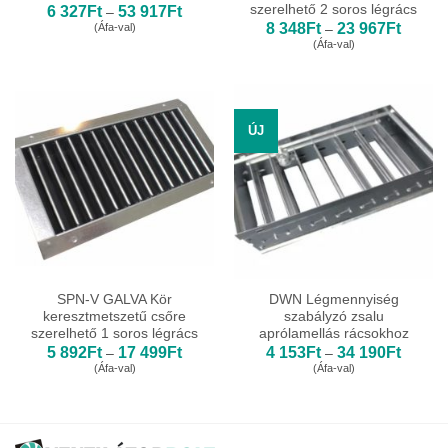
szerelhető 2 soros légrács
Ártartomány:
6 327
Ft
53 917
Ft
–
6
Ártarto
8 348
Ft
23 967
Ft
(Áfa-val)
–
327Ft
8
(Áfa-val)
-
348Ft
53
-
917Ft
23
967Ft
ÚJ
SPN-V GALVA Kör
DWN Légmennyiség
keresztmetszetű csőre
szabályzó zsalu
szerelhető 1 soros légrács
aprólamellás rácsokhoz
Ártartomány:
Ártarto
5 892
Ft
17 499
Ft
4 153
Ft
34 190
Ft
–
–
5
4
(Áfa-val)
(Áfa-val)
892Ft
153Ft
-
-
17
34
499Ft
190Ft