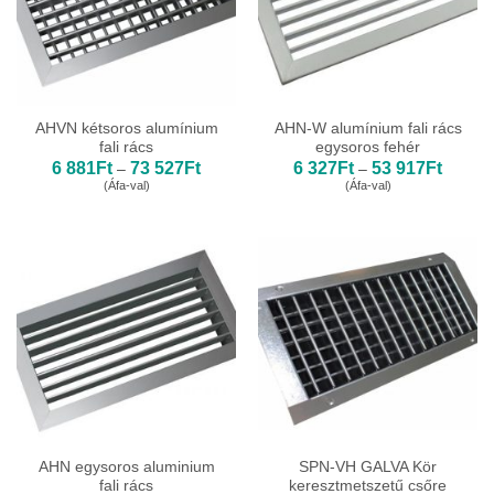
AHVN kétsoros alumínium
AHN-W alumínium fali rács
fali rács
egysoros fehér
Ártartomány:
Ártarto
6 881
Ft
73 527
Ft
6 327
Ft
53 917
Ft
–
–
6
6
(Áfa-val)
(Áfa-val)
881Ft
327Ft
-
-
73
53
527Ft
917Ft
AHN egysoros aluminium
SPN-VH GALVA Kör
fali rács
keresztmetszetű csőre