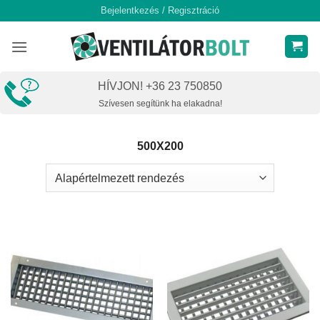
Skip
Bejelentkezés / Regisztráció
to
content
HÍVJON! +36 23 750850
Szívesen segítünk ha elakadna!
500X200