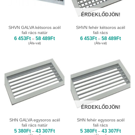
ÉRDEKLŐDJÖN!
SHVN GALVA kétsoros acél
SHVN fehér kétsoros acél
fali rács natúr
fali rács
Ártartomány:
Ártarto
6 453
Ft
58 489
Ft
6 453
Ft
58 489
Ft
–
–
6
6
(Áfa-val)
(Áfa-val)
453Ft
453Ft
-
-
58
58
489Ft
489Ft
ÉRDEKLŐDJÖN!
SHN GALVA egysoros acél
SHN fehér egysoros acél
fali rács natúr
fali rács
Ártartomány:
Ártarto
5 380
Ft
43 307
Ft
5 380
Ft
43 307
Ft
–
–
5
5