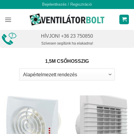
Skip
Bejelentkezés / Regisztráció
to
content
HÍVJON! +36 23 750850
Szívesen segítünk ha elakadna!
1,5M CSŐHOSSZIG