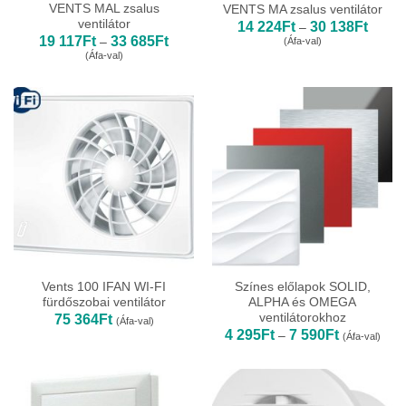
VENTS MAL zsalus
VENTS MA zsalus ventilátor
ventilátor
Ártart
14 224
Ft
30 138
Ft
–
14
Ártartomány:
19 117
Ft
33 685
Ft
(Áfa-val)
–
224Ft
19
(Áfa-val)
-
117Ft
30
-
138Ft
33
685Ft
Vents 100 IFAN WI-FI
Színes előlapok SOLID,
fürdőszobai ventilátor
ALPHA és OMEGA
ventilátorokhoz
75 364
Ft
(Áfa-val)
Ártartomány
4 295
Ft
7 590
Ft
–
(Áfa-val)
4
295Ft
-
7
590Ft