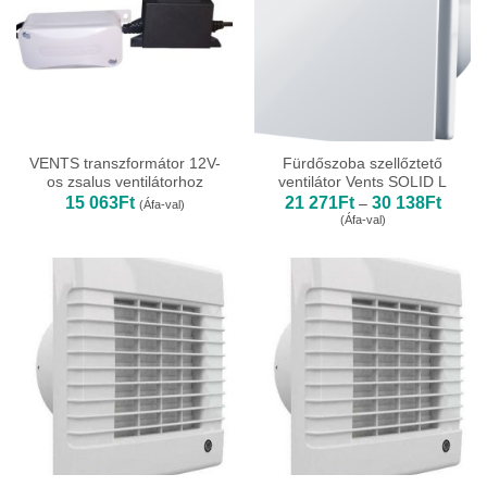
VENTS transzformátor 12V-
Fürdőszoba szellőztető
os zsalus ventilátorhoz
ventilátor Vents SOLID L
Ártart
15 063
Ft
21 271
Ft
30 138
Ft
–
(Áfa-val)
21
(Áfa-val)
271Ft
-
30
138Ft