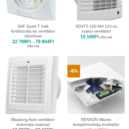
SAF Quiet T halk
VENTS 100 MA 12V-os
fürdőszoba wc ventilátor
zsalus ventilátor
időzítővel
15 190
Ft
(Áfa-val)
Ártartomány:
22 789
Ft
79 804
Ft
–
22
(Áfa-val)
789Ft
-
79
804Ft
-8%
Blauberg Auto ventilátor
RENSON Waves
automata zsaluval
levegőminőség érzékelős