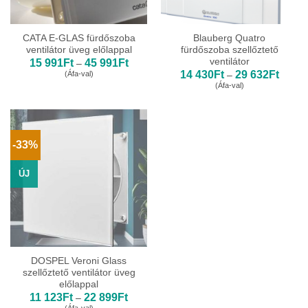
CATA E-GLAS fürdőszoba
Blauberg Quatro
ventilátor üveg előlappal
fürdőszoba szellőztető
ventilátor
Ártartomány:
15 991
Ft
45 991
Ft
–
15
Ártart
14 430
Ft
29 632
Ft
(Áfa-val)
–
991Ft
14
(Áfa-val)
-
430Ft
45
-
991Ft
29
632Ft
-33%
ÚJ
DOSPEL Veroni Glass
szellőztető ventilátor üveg
előlappal
Ártartomány:
11 123
Ft
22 899
Ft
–
11