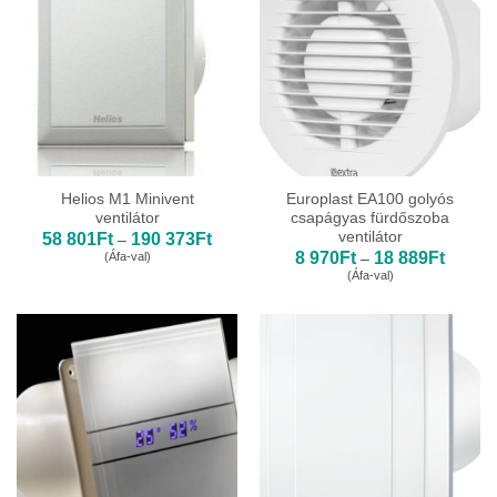
Helios M1 Minivent
Europlast EA100 golyós
ventilátor
csapágyas fürdőszoba
ventilátor
Ártartomány:
58 801
Ft
190 373
Ft
–
58
Ártarto
8 970
Ft
18 889
Ft
(Áfa-val)
–
801Ft
8
(Áfa-val)
-
970Ft
190
-
373Ft
18
889Ft