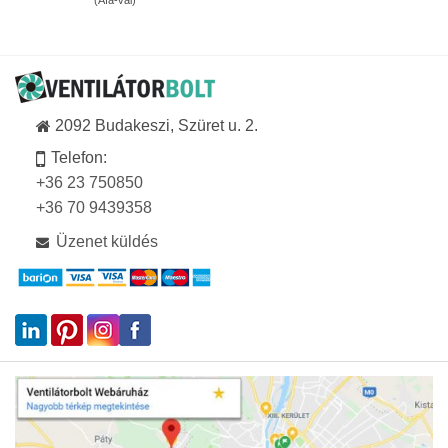
(Áfa-val)
123Ft
-
22
899Ft
2092 Budakeszi, Szüret u. 2.
Telefon:
+36 23 750850
+36 70 9439358
Üzenet küldés