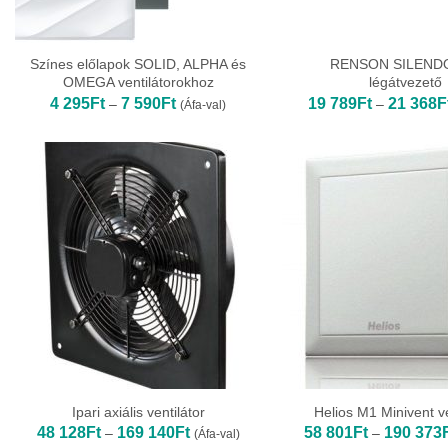
Színes előlapok SOLID, ALPHA és
RENSON SILENDO
OMEGA ventilátorokhoz
légátvezető
Ártartomány:
4 295
Ft
7 590
Ft
19 789
Ft
21 368
F
–
–
(Áfa-val)
4
295Ft
-
7
590Ft
Ipari axiális ventilátor
Helios M1 Minivent ve
Ártartomány:
48 128
Ft
169 140
Ft
58 801
Ft
190 373
–
–
(Áfa-val)
48