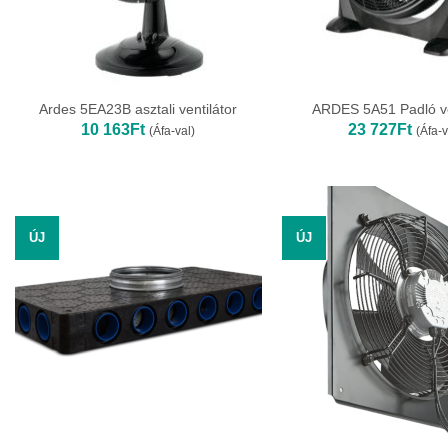
Ardes 5EA23B asztali ventilátor
ARDES 5A51 Padló ve
10 163
Ft
23 727
Ft
(Áfa-val)
(Áfa-v
ÚJ
ÚJ