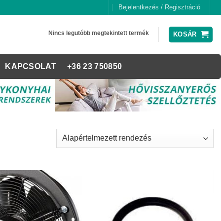
Bejelentkezés / Regisztráció
Nincs legutóbb megtekintett termék
KOSÁR
KAPCSOLAT
+36 23 750850