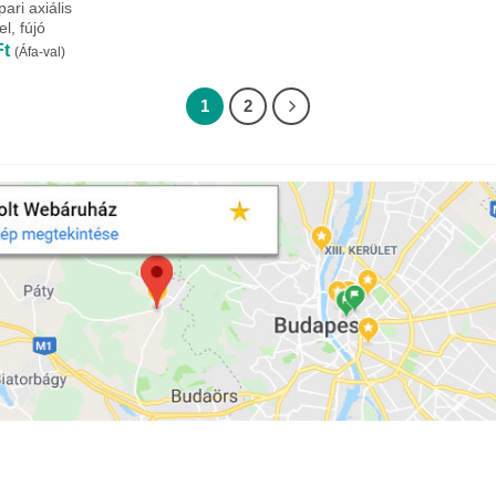
ri axiális
el, fújó
Ártartomány:
Ft
(Áfa-val)
72
810Ft
-
1
2
457
441Ft