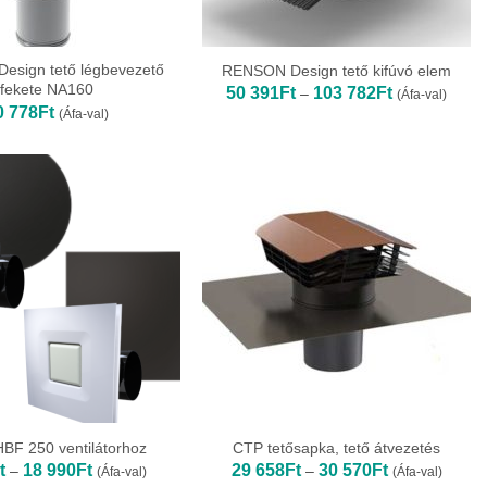
sign tető légbevezető
RENSON Design tető kifúvó elem
fekete NA160
Ártartomány:
50 391
Ft
103 782
Ft
–
(Áfa-val)
50
0 778
Ft
(Áfa-val)
391Ft
-
103
782Ft
HBF 250 ventilátorhoz
CTP tetősapka, tető átvezetés
Ártartomány:
Ártartomány:
t
18 990
Ft
29 658
Ft
30 570
Ft
–
–
(Áfa-val)
(Áfa-val)
6
29