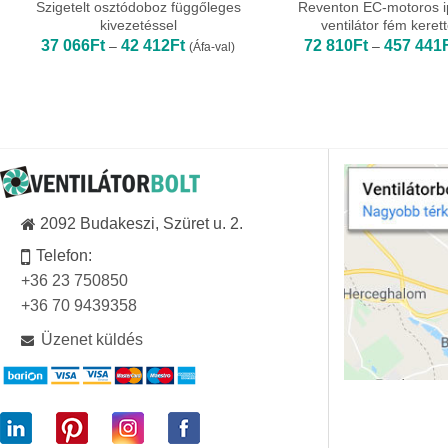
Szigetelt osztódoboz függőleges
Reventon EC-motoros ipa
kivezetéssel
ventilátor fém kerett
Ártartomány:
37 066
Ft
42 412
Ft
72 810
Ft
457 441
–
–
(Áfa-val)
37
066Ft
-
42
412Ft
2092 Budakeszi, Szüret u. 2.
Telefon:
+36 23 750850
+36 70 9439358
Üzenet küldés