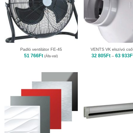
Padló ventilátor FE-45
VENTS VK elszívó csőv
51 766
Ft
32 805
Ft
63 933
F
–
(Áfa-val)