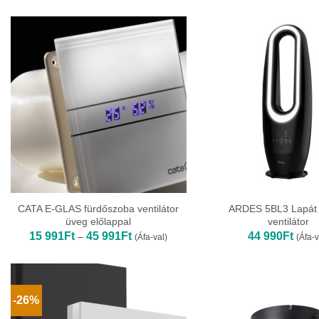
128Ft
-
169
140Ft
CATA E-GLAS fürdőszoba ventilátor
ARDES 5BL3 Lapát n
üveg előlappal
ventilátor
Ártartomány:
15 991
Ft
45 991
Ft
44 990
Ft
–
(Áfa-val)
(Áfa-v
15
991Ft
-
45
991Ft
-26%