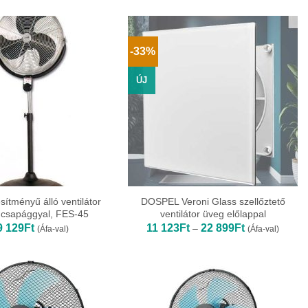
322Ft
658Ft
-
-
18
30
990Ft
570Ft
-33%
ÚJ
sítményű álló ventilátor
DOSPEL Veroni Glass szellőztető
 csapággyal, FES-45
ventilátor üveg előlappal
Ártartomány:
9 129
Ft
11 123
Ft
22 899
Ft
–
(Áfa-val)
(Áfa-val)
11
123Ft
-
22
899Ft