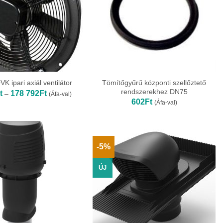
Tömítőgyűrű központi szellőztető
 ipari axiál ventilátor
rendszerekhez DN75
Ártartomány:
t
178 792
Ft
–
(Áfa-val)
49
602
Ft
(Áfa-val)
696Ft
-
178
792Ft
-5%
ÚJ