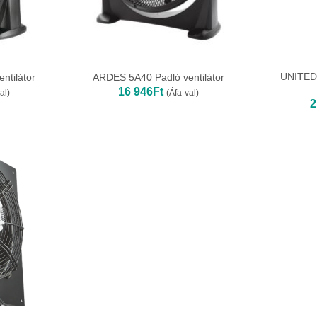
UNITED 
ntilátor
ARDES 5A40 Padló ventilátor
16 946
Ft
al)
(Áfa-val)
2