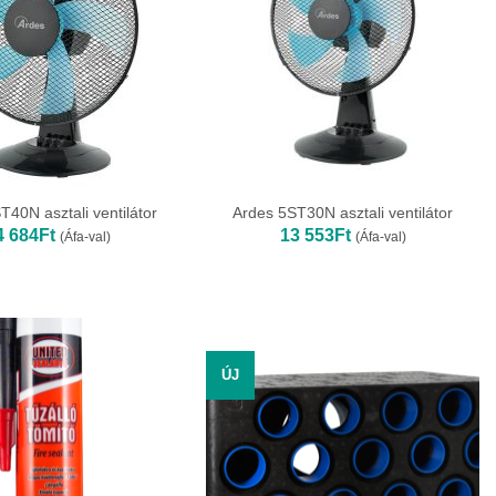
T40N asztali ventilátor
Ardes 5ST30N asztali ventilátor
4 684
Ft
13 553
Ft
(Áfa-val)
(Áfa-val)
ÚJ