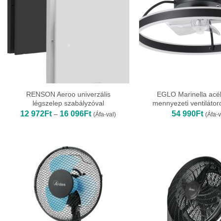
RENSON Aeroo univerzális
EGLO Marinella acél
légszelep szabályzóval
mennyezeti ventiláto
Ártartomány:
12 972
Ft
16 096
Ft
54 990
Ft
–
(Áfa-val)
(Áfa-v
12
972Ft
-
16
096Ft