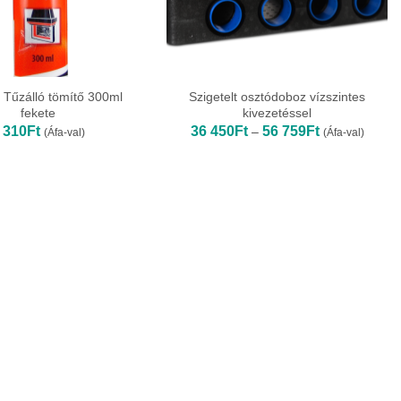
Tűzálló tömítő 300ml
Szigetelt osztódoboz vízszintes
fekete
kivezetéssel
Ártartomány:
 310
Ft
36 450
Ft
56 759
Ft
–
(Áfa-val)
(Áfa-val)
36
450Ft
-
56
759Ft