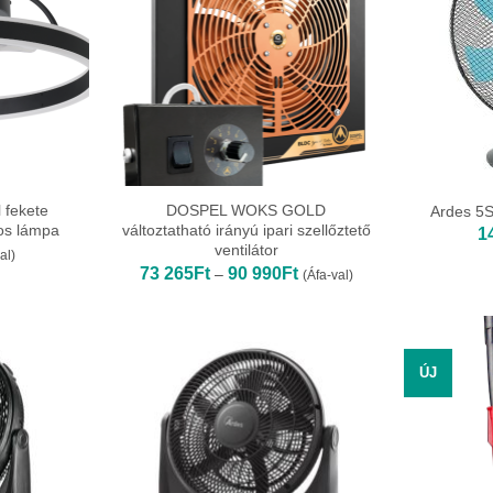
 fekete
DOSPEL WOKS GOLD
Ardes 5S
ros lámpa
változtatható irányú ipari szellőztető
1
ventilátor
al)
Ártartomány:
73 265
Ft
90 990
Ft
–
(Áfa-val)
73
265Ft
-
90
990Ft
ÚJ