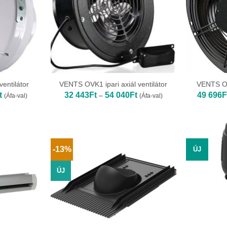
entilátor
VENTS OVK1 ipari axiál ventilátor
VENTS OVK
Ártartomány:
Ártartomány:
t
32 443
Ft
54 040
Ft
49 696
F
–
(Áfa-val)
(Áfa-val)
32
32
805Ft
443Ft
-
-
63
54
933Ft
040Ft
-13%
ÚJ
ÚJ