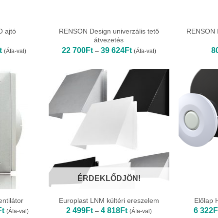
 ajtó
RENSON Design univerzális tető
RENSON De
átvezetés
Ártartomány:
Ártartomány:
t
22 700
Ft
39 624
Ft
8
–
(Áfa-val)
(Áfa-val)
19
22
789Ft
700Ft
-
-
21
39
368Ft
624Ft
ÉRDEKLŐDJÖN!
ntilátor
Europlast LNM kültéri ereszelem
Előlap 
Ártartomány:
Ártartomány:
Ft
2 499
Ft
4 818
Ft
6 322
F
–
(Áfa-val)
(Áfa-val)
58
2