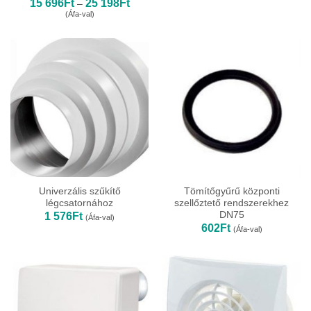
Ártartomány:
15 696
Ft
25 198
Ft
–
15
(Áfa-val)
696Ft
-
25
198Ft
Univerzális szűkítő
Tömítőgyűrű központi
légcsatornához
szellőztető rendszerekhez
DN75
1 576
Ft
(Áfa-val)
602
Ft
(Áfa-val)