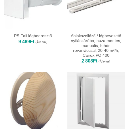
Ablakszellőző / légbevezető
PS Fali légbeeresztő
nyílászáróba, huzatmentes,
9 489
Ft
(Áfa-val)
manuális, fehér,
rovarráccsal, 20-40 m³/h,
Cairox PO 400
2 808
Ft
(Áfa-val)