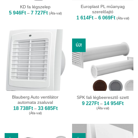
Europlast PL műanyag
KD fa légszelep
szerelőajtó
Ártartomány:
5 946
Ft
7 727
Ft
–
(Áfa-val)
5
Ártartomány
1 614
Ft
6 069
Ft
–
(Áfa-val)
946Ft
1
-
614Ft
7
-
727Ft
6
069Ft
ÚJ!
Blauberg Auto ventilátor
SPK fali légbeeresztő szett
automata zsaluval
Ártarto
9 227
Ft
14 954
Ft
–
9
Ártartomány:
18 738
Ft
33 685
Ft
(Áfa-val)
–
227Ft
18
(Áfa-val)
-
738Ft
14
-
954Ft
33
685Ft