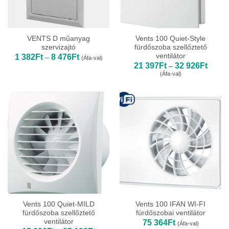
VENTS D műanyag
Vents 100 Quiet-Style
szervizajtó
fürdőszoba szellőztető
ventilátor
Ártartomány:
1 382
Ft
8 476
Ft
–
(Áfa-val)
1
Ártart
21 397
Ft
32 926
Ft
–
382Ft
21
(Áfa-val)
-
397Ft
8
-
476Ft
32
926Ft
Vents 100 Quiet-MILD
Vents 100 IFAN WI-FI
fürdőszoba szellőztető
fürdőszobai ventilátor
ventilátor
75 364
Ft
(Áfa-val)