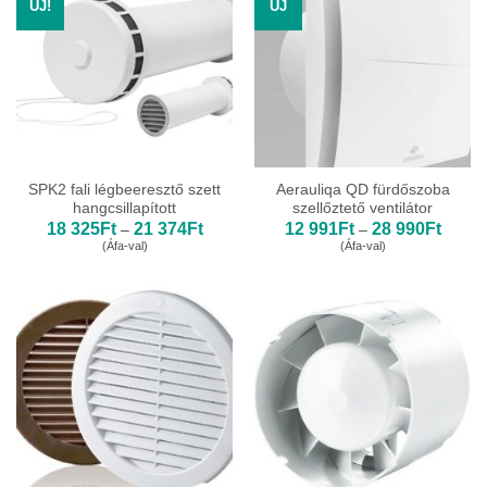
ÚJ!
ÚJ
SPK2 fali légbeeresztő szett
Aerauliqa QD fürdőszoba
hangcsillapított
szellőztető ventilátor
Ártartomány:
Ártart
18 325
Ft
21 374
Ft
12 991
Ft
28 990
Ft
–
–
18
12
(Áfa-val)
(Áfa-val)
325Ft
991Ft
-
-
21
28
374Ft
990Ft