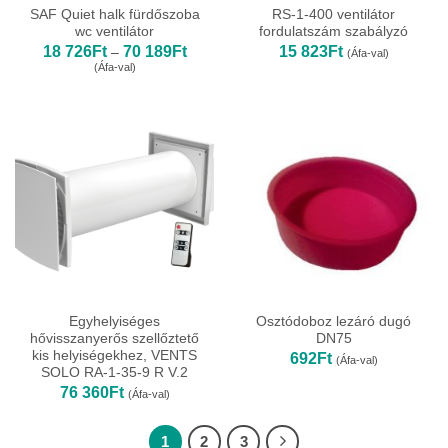
SAF Quiet halk fürdőszoba
RS-1-400 ventilátor
wc ventilátor
fordulatszám szabályzó
Ártartomány:
18 726
Ft
70 189
Ft
15 823
Ft
–
(Áfa-val)
18
(Áfa-val)
726Ft
-
70
189Ft
Egyhelyiséges
Osztódoboz lezáró dugó
hővisszanyerős szellőztető
DN75
kis helyiségekhez, VENTS
692
Ft
(Áfa-val)
SOLO RA-1-35-9 R V.2
76 360
Ft
(Áfa-val)
1
2
3