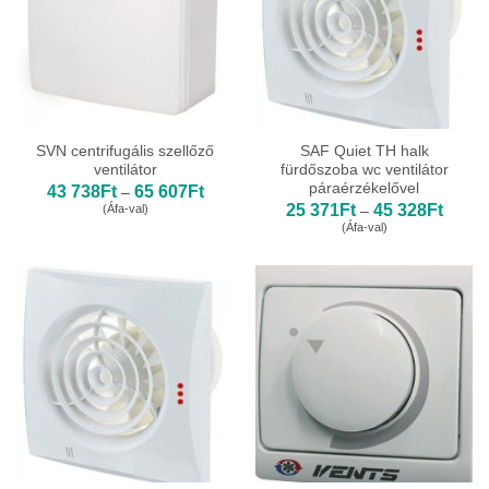
SVN centrifugális szellőző
SAF Quiet TH halk
ventilátor
fürdőszoba wc ventilátor
páraérzékelővel
Ártartomány:
43 738
Ft
65 607
Ft
–
43
Ártart
25 371
Ft
45 328
Ft
(Áfa-val)
–
738Ft
25
(Áfa-val)
-
371Ft
65
-
607Ft
45
328Ft