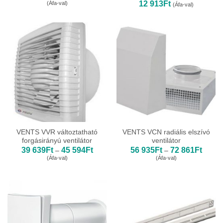
22
12 913
Ft
(Áfa-val)
(Áfa-val)
789Ft
-
79
804Ft
VENTS VVR változtatható
VENTS VCN radiális elszívó
forgásirányú ventilátor
ventilátor
Ártartomány:
Ártart
39 639
Ft
45 594
Ft
56 935
Ft
72 861
Ft
–
–
39
56
(Áfa-val)
(Áfa-val)
639Ft
935Ft
-
-
45
72
594Ft
861Ft