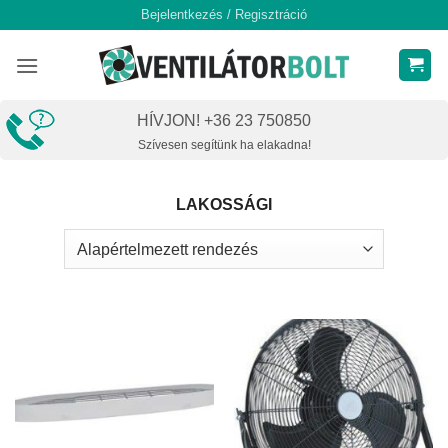
Skip
Bejelentkezés / Regisztráció
to
content
HÍVJON! +36 23 750850
Szívesen segítünk ha elakadna!
LAKOSSÁGI