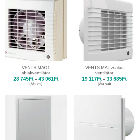
138Ft
VENTS MAO1
VENTS MAL zsalus
ablakventilátor
ventilátor
Ártartomány:
Ártart
28 745
Ft
43 061
Ft
19 117
Ft
33 685
Ft
–
–
28
19
(Áfa-val)
(Áfa-val)
745Ft
117Ft
-
-
43
33
061Ft
685Ft