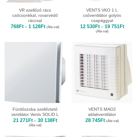
VR szellőző rács
VENTS VKO 1 L
csőcsonkkal, rovarvédő
csőventilátor golyós
ráccsal
csapággyal
Ártartomány:
Ártart
768
Ft
1 128
Ft
12 530
Ft
19 751
Ft
–
–
(Áfa-val)
768Ft
12
(Áfa-val)
-
530Ft
1
-
128Ft
19
751Ft
Fürdőszoba szellőztető
VENTS MAO2
ventilátor Vents SOLID L
ablakventilátor
Ártartomány:
21 271
Ft
30 138
Ft
28 745
Ft
–
(Áfa-val)
21
(Áfa-val)
271Ft
-
30