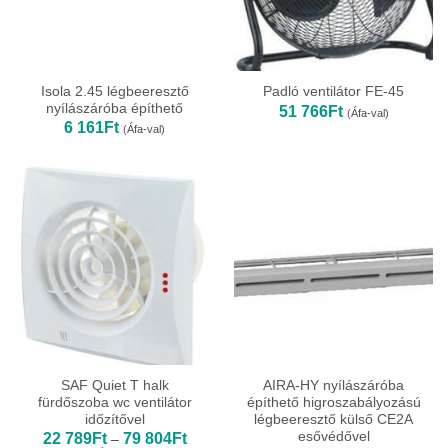
Isola 2.45 légbeeresztő
Padló ventilátor FE-45
nyílászáróba építhető
51 766
Ft
(Áfa-val)
6 161
Ft
(Áfa-val)
SAF Quiet T halk
AIRA-HY nyílászáróba
fürdőszoba wc ventilátor
építhető higroszabályozású
időzítővel
légbeeresztő külső CE2A
esővédővel
Ártartomány:
22 789
Ft
79 804
Ft
–