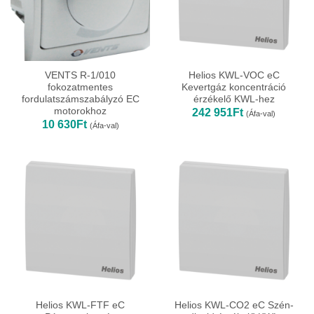
VENTS R-1/010
Helios KWL-VOC eC
fokozatmentes
Kevertgáz koncentráció
fordulatszámszabályzó EC
érzékelő KWL-hez
motorokhoz
242 951
Ft
(Áfa-val)
10 630
Ft
(Áfa-val)
Helios KWL-FTF eC
Helios KWL-CO2 eC Szén-