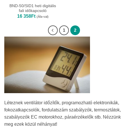
BND-50/SID1 heti digitális
fali időkapcsoló
16 358
Ft
(Áfa-val)
1
2
Léteznek ventilátor időzítők, programozható elektronikák,
fokozatkapcsolók, fordulatszám szabályzók, termosztátok,
szabályozók EC motorokhoz, páraérzékelők stb. Nézzünk
meg ezek közül néhányat!