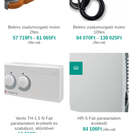
Belimo zsalumozgató motor
Belimo zsalumozgató motor
2Nm
10Nm
Ártartomány:
Ártar
57 719
Ft
61 065
Ft
84 070
Ft
138 025
Ft
–
–
57
84
(Áfa-val)
(Áfa-val)
719Ft
070Ft
-
-
61
138
065Ft
025Ft
ÚJ
Vents TH-1.5 N Fali
HR-S Fali páratartalom
páratartalom érzékelő és
érzékelő
szabályzó, időzítővel
84 106
Ft
(Áfa-val)