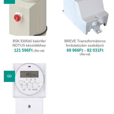
BSK Előfűtő kalorifer
BREVE Transzformátoros
NOTUS készülékhez
fordulatszám szabályzó
Ártart
121 596
Ft
69 966
Ft
82 031
Ft
–
(Áfa-val)
69
(Áfa-val)
966Ft
-
82
031Ft
ÚJ