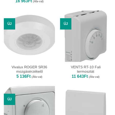
16 963
Ft
(Áfa-val)
ÚJ
ÚJ
Vivalux ROGER SR36
VENTS RT-10 Fali
mozgásérzékelő
termosztát
5 136
Ft
11 643
Ft
(Áfa-val)
(Áfa-val)
ÚJ