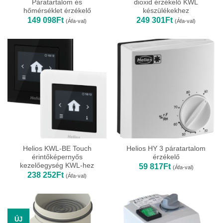
Páratartalom és
dioxid érzékelő KWL
hőmérséklet érzékelő
készülékekhez
149 098
Ft
249 301
Ft
(Áfa-val)
(Áfa-val)
Helios KWL-BE Touch
Helios HY 3 páratartalom
érintőképernyős
érzékelő
kezelőegység KWL-hez
59 817
Ft
(Áfa-val)
238 252
Ft
(Áfa-val)
ÚJ