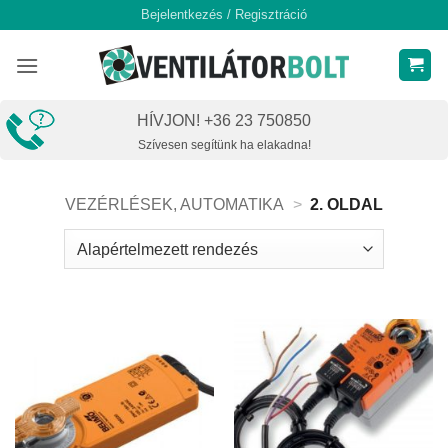
Skip
Bejelentkezés / Regisztráció
to
content
HÍVJON! +36 23 750850
Szívesen segítünk ha elakadna!
VEZÉRLÉSEK, AUTOMATIKA
>
2. OLDAL