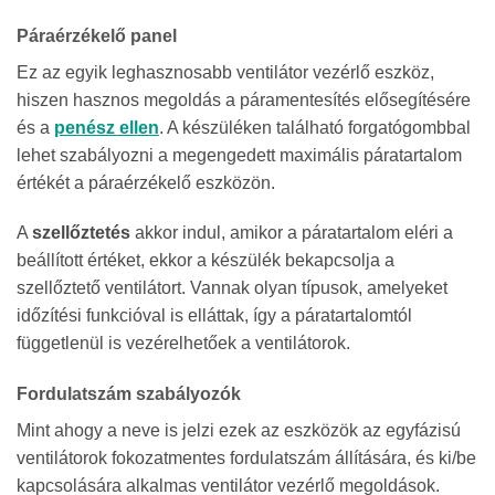
Páraérzékelő panel
Ez az egyik leghasznosabb ventilátor vezérlő eszköz,
hiszen hasznos megoldás a páramentesítés elősegítésére
és a
penész ellen
. A készüléken található forgatógombbal
lehet szabályozni a megengedett maximális páratartalom
értékét a páraérzékelő eszközön.
A
szellőztetés
akkor indul, amikor a páratartalom eléri a
beállított értéket, ekkor a készülék bekapcsolja a
szellőztető ventilátort. Vannak olyan típusok, amelyeket
időzítési funkcióval is elláttak, így a páratartalomtól
függetlenül is vezérelhetőek a ventilátorok.
Fordulatszám szabályozók
Mint ahogy a neve is jelzi ezek az eszközök az egyfázisú
ventilátorok fokozatmentes fordulatszám állítására, és ki/be
kapcsolására alkalmas
ventilátor vezérlő megoldások
.