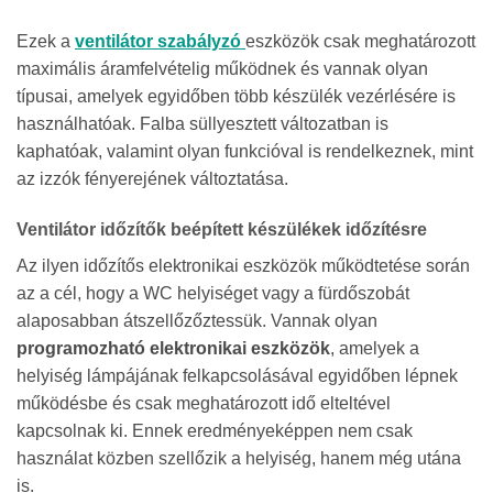
Ezek a
ventilátor szabályzó
eszközök csak meghatározott
maximális áramfelvételig működnek és vannak olyan
típusai, amelyek egyidőben több készülék vezérlésére is
használhatóak. Falba süllyesztett változatban is
kaphatóak, valamint olyan funkcióval is rendelkeznek, mint
az izzók fényerejének változtatása.
Ventilátor időzítők beépített készülékek időzítésre
Az ilyen időzítős elektronikai eszközök működtetése során
az a cél, hogy a WC helyiséget vagy a fürdőszobát
alaposabban átszellőzőztessük. Vannak olyan
programozható elektronikai eszközök
, amelyek a
helyiség lámpájának felkapcsolásával egyidőben lépnek
működésbe és csak meghatározott idő elteltével
kapcsolnak ki. Ennek eredményeképpen nem csak
használat közben szellőzik a helyiség, hanem még utána
is.