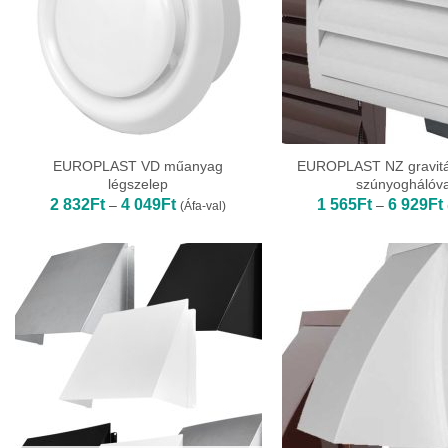
EUROPLAST VD műanyag
EUROPLAST NZ gravitá
légszelep
szúnyoghálóva
Ártartomány:
2 832
Ft
4 049
Ft
1 565
Ft
6 929
Ft
–
–
(Áfa-val)
2
832Ft
-
-
4
049Ft