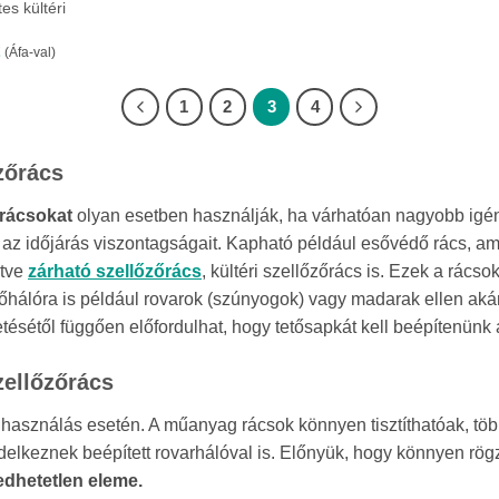
s kültéri
Ártartomány:
(Áfa-val)
1
232Ft
-
1
2
3
4
16
126Ft
zőrács
őrácsokat
olyan esetben használják, ha várhatóan nagyobb igény
ll az időjárás viszontagságait. Kapható például esővédő rács,
etve
zárható szellőzőrács
, kültéri szellőzőrács is. Ezek a rács
hálóra is például rovarok (szúnyogok) vagy madarak ellen akár b
tésétől függően előfordulhat, hogy tetősapkát kell beépítenünk a
ellőzőrács
lhasználás esetén. A műanyag rácsok könnyen tisztíthatóak, töb
ndelkeznek beépített rovarhálóval is. Előnyük, hogy könnyen rög
edhetetlen eleme.