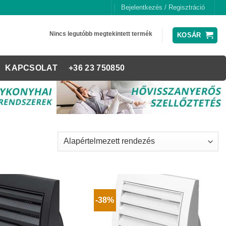
Bejelentkezés / Regisztráció
Nincs legutóbb megtekintett termék
KOSÁR
KAPCSOLAT
+36 23 750850
-38%