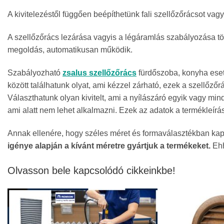
A kivitelezéstől függően beépíthetünk fali szellőzőrácsot vagy p
A szellőzőrács lezárása vagyis a légáramlás szabályozása töb
megoldás, automatikusan működik.
Szabályozható
zsalus szellőzőrács
fürdőszoba, konyha esetl
között találhatunk olyat, ami kézzel zárható, ezek a szellő
Választhatunk olyan kivitelt, ami a nyílászáró egyik vagy mi
ami alatt nem lehet alkalmazni. Ezek az adatok a termékleírá
Annak ellenére, hogy széles méret és formaválasztékban kap
igénye alapján a kívánt méretre gyártjuk a termékeket.
Ehh
Olvasson bele kapcsolódó cikkeinkbe!