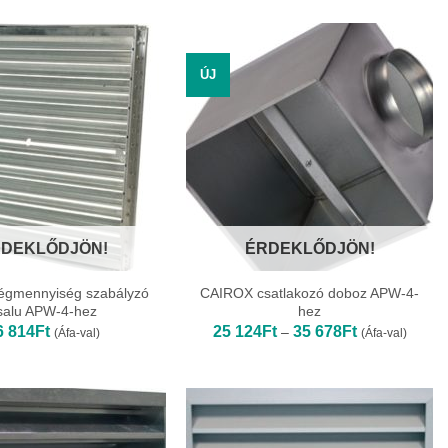
426Ft
229Ft
-
-
7
2
573Ft
564Ft
ÚJ
DEKLŐDJÖN!
ÉRDEKLŐDJÖN!
égmennyiség szabályzó
CAIROX csatlakozó doboz APW-4-
salu APW-4-hez
hez
Ártartomány:
6 814
Ft
25 124
Ft
35 678
Ft
–
(Áfa-val)
(Áfa-val)
25
124Ft
-
35
678Ft