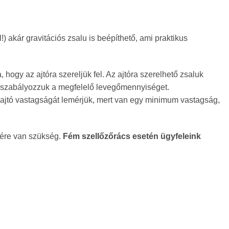
 akár gravitációs zsalu is beépíthető, ami praktikus
gy az ajtóra szereljük fel. Az ajtóra szerelhető zsaluk
nk szabályozzuk a megfelelő levegőmennyiséget.
az ajtó vastagságát lemérjük, mert van egy minimum vastagság,
sére van szükség.
Fém szellőzőrács esetén ügyfeleink