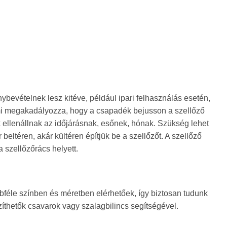
bevételnek lesz kitéve, például ipari felhasználás esetén,
 ami megakadályozza, hogy a csapadék bejusson a szellőző
ok ellenállnak az időjárásnak, esőnek, hónak. Szükség lehet
eltéren, akár kültéren építjük be a szellőzőt. A szellőző
 szellőzőrács helyett.
bféle színben és méretben elérhetőek, így biztosan tudunk
zíthetők csavarok vagy szalagbilincs segítségével.