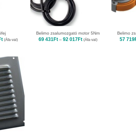
ófej
Belimo zsalumozgató motor 5Nm
Belimo z
Ártartomány:
Ártartomány:
Ft
69 431
Ft
92 017
Ft
57 719
–
(Áfa-val)
(Áfa-val)
27
69
150Ft
431Ft
-
-
431
92
173Ft
017Ft