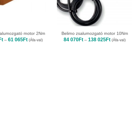
salumozgató motor 2Nm
Belimo zsalumozgató motor 10Nm
Ártartomány:
Ártartomány:
Ft
61 065
Ft
84 070
Ft
138 025
Ft
–
–
(Áfa-val)
(Áfa-val)
57
84
719Ft
070Ft
-
-
61
138
065Ft
025Ft