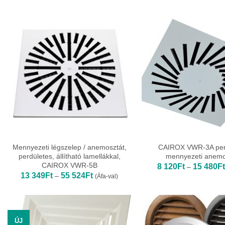
-
24
639Ft
Mennyezeti légszelep / anemosztát,
CAIROX VWR-3A per
perdületes, állítható lamellákkal,
mennyezeti anemo
CAIROX VWR-5B
8 120
Ft
15 480
Ft
–
Ártartomány:
13 349
Ft
55 524
Ft
–
(Áfa-val)
13
349Ft
-
55
524Ft
ÚJ