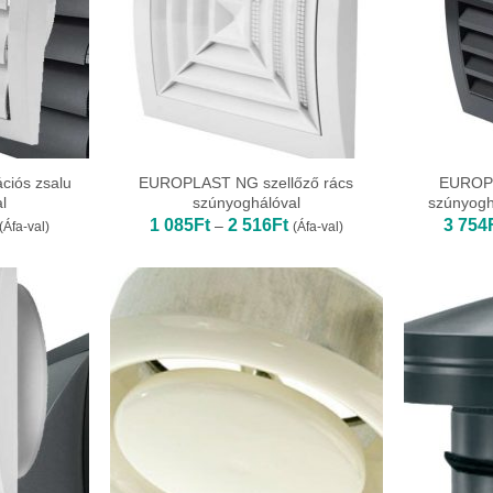
ciós zsalu
EUROPLAST NG szellőző rács
EUROPL
l
szúnyoghálóval
szúnyogh
Ártartomány:
Ártartomány:
1 085
Ft
2 516
Ft
3 754
–
(Áfa-val)
(Áfa-val)
1
1
565Ft
085Ft
-
6
2
929Ft
516Ft