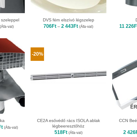
 szeleppel
DVS fém elszívó légszelep
Ártartomány:
Ártartomány:
706
Ft
2 443
Ft
11 226
F
–
(Áfa-val)
(Áfa-val)
2
706Ft
638Ft
-
2
8
443Ft
167Ft
-20%
ÉR
CE2A esővédő rács ISOLA ablak
CCN Beép
pka
légbeeresztőhöz
Ártartomány:
Ft
(Áfa-val)
31
518
Ft
2 426
(Áfa-val)
027Ft