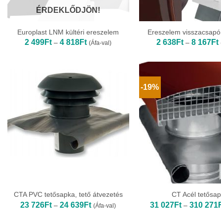
ÉRDEKLŐDJÖN!
Europlast LNM kültéri ereszelem
Ereszelem visszacsapó
Ártartomány:
2 499
Ft
4 818
Ft
2 638
Ft
8 167
Ft
–
–
(Áfa-val)
2
499Ft
-
-
4
818Ft
-19%
CTA PVC tetősapka, tető átvezetés
CT Acél tetősa
Ártartomány:
23 726
Ft
24 639
Ft
31 027
Ft
310 271
–
–
(Áfa-val)
23
726Ft