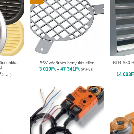
sőcsonkkal,
BLR-S50 H
BSV védőrács benyúlás ellen
l
Ártartomány:
3 019
Ft
47 341
Ft
–
(Áfa-val)
3
rtartomány:
14 003
F
Áfa-val)
019Ft
42Ft
-
47
341Ft
55Ft