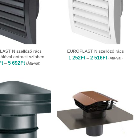
AST N szellőző rács
EUROPLAST N szellőző rács
álóval antracit színben
Ártartomány:
1 252
Ft
2 516
Ft
–
(Áfa-val)
1
Ártartomány:
Ft
5 692
Ft
–
(Áfa-val)
252Ft
3
-
754Ft
2
-
516Ft
5
692Ft