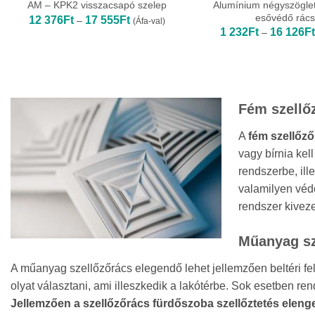
Alumínium négyszöglete
AM – KPK2 visszacsapó szelep
esővédő rács
Ártartomány:
12 376
Ft
17 555
Ft
–
(Áfa-val)
12
1 232
Ft
16 126
Ft
–
376Ft
-
17
555Ft
Fém szellő
A
fém szellőz
vagy bírnia ke
rendszerbe, ill
valamilyen védő
rendszer kiveze
Műanyag sz
A műanyag szellőzőrács elegendő lehet jellemzően beltéri fe
olyat választani, ami illeszkedik a lakótérbe. Sok esetben re
Jellemzően a szellőzőrács fürdőszoba szellőztetés eleng