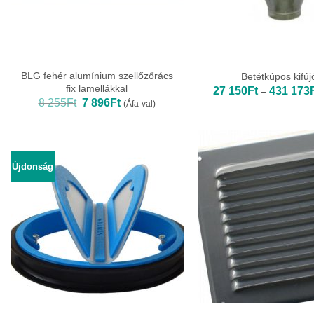
BLG fehér alumínium szellőzőrács
Betétkúpos kifúj
fix lamellákkal
27 150
Ft
431 173
–
Original
Current
8 255
Ft
7 896
Ft
(Áfa-val)
price
price
was:
is:
8
7
255Ft.
896Ft.
Újdonság