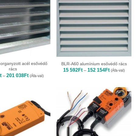
organyzott acél esővédő
BLR-A60 alumínium esővédő rács
rács
Ártartomány:
15 592
Ft
152 154
Ft
–
(Áfa-val)
15
Ártartomány:
t
201 038
Ft
–
(Áfa-val)
592Ft
14
-
003Ft
152
-
154Ft
201
038Ft