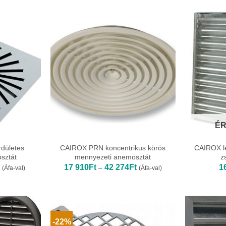
-
310
271Ft
ÉR
dületes
CAIROX PRN koncentrikus körös
CAIROX l
sztát
mennyezeti anemosztát
z
Ártartomány:
Ártartomány:
17 910
Ft
42 274
Ft
1
–
(Áfa-val)
(Áfa-val)
8
17
120Ft
910Ft
-
-
15
42
480Ft
274Ft
-22%