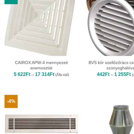
CAIROX APW-4 mennyezeti
BVS kör szellőzőrács c
anemosztát
szúnyoghálóva
Ártartomány:
Á
5 622
Ft
17 314
Ft
442
Ft
1 255
Ft
–
–
(Áfa-val)
(
5
4
622Ft
-
-
1
17
2
314Ft
-4%