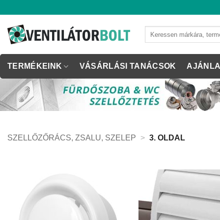
Skip
to
content
Keresés
a
következőre:
TERMÉKEINK
VÁSÁRLÁSI TANÁCSOK
AJÁNLA
SZELLŐZŐRÁCS, ZSALU, SZELEP
>
3. OLDAL