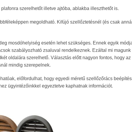
lafonra szerelhetőt illetve ajtóba, ablakba illeszthetőt is.
bféleképpen megoldható. Kifújó szellőztetésnél (és csak annál!)
eg mosdóhelyiség esetén lehet szükséges. Ennek egyik módja, ho
zőrácsok szabályozható zsaluval rendelkeznek. Ezáltal mi magu
ndkét oldalára szerelhető. Választás előtt nagyon fontos, hogy 
snál mindig szerepelnek.
hatóak, előfordulhat, hogy egyedi méretű szellőzőrács beépíté
ez ügyintézőinkkel egyeztetve kaphatnak információt.