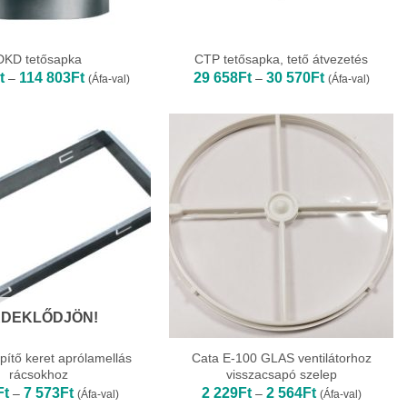
DKD tetősapka
CTP tetősapka, tető átvezetés
Ártartomány:
Ártartomány:
t
114 803
Ft
29 658
Ft
30 570
Ft
–
–
(Áfa-val)
(Áfa-val)
11
29
226Ft
658Ft
-
-
114
30
803Ft
570Ft
DEKLŐDJÖN!
ítő keret aprólamellás
Cata E-100 GLAS ventilátorhoz
rácsokhoz
visszacsapó szelep
Ártartomány:
Ártartomány:
Ft
7 573
Ft
2 229
Ft
2 564
Ft
–
–
(Áfa-val)
(Áfa-val)
2
2