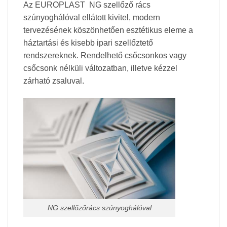
Az EUROPLAST NG szellőző rács
szúnyoghálóval ellátott kivitel, modern
tervezésének köszönhetően esztétikus eleme a
háztartási és kisebb ipari szellőztető
rendszereknek. Rendelhető csőcsonkos vagy
csőcsonk nélküli változatban, illetve kézzel
zárható zsaluval.
NG szellőzőrács szúnyoghálóval