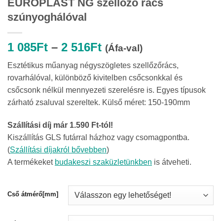
EUROPLAST NG szellőző rács
szúnyoghálóval
Ártartomány:
1 085
Ft
–
2 516
Ft
(Áfa-val)
1
Esztétikus műanyag négyszögletes szellőzőrács,
085Ft
rovarhálóval, különböző kivitelben csőcsonkkal és
-
csőcsonk nélkül mennyezeti szerelésre is. Egyes típusok
2
zárható zsaluval szereltek. Külső méret: 150-190mm
516Ft
Szállítási díj már 1.590 Ft-tól!
Kiszállítás GLS futárral házhoz vagy csomagpontba.
(
Szállítási díjakról bővebben
)
A termékeket
budakeszi szaküzletünkben
is átveheti.
Cső átmérő[mm]