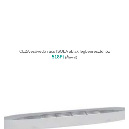
CE2A esővédő rács ISOLA ablak légbeeresztőhöz
518
Ft
(Áfa-val)