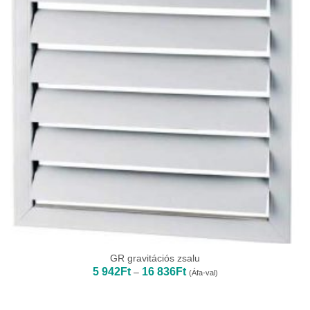
GR gravitációs zsalu
Ártartomány:
5 942
Ft
16 836
Ft
–
(Áfa-val)
5
942Ft
-
16