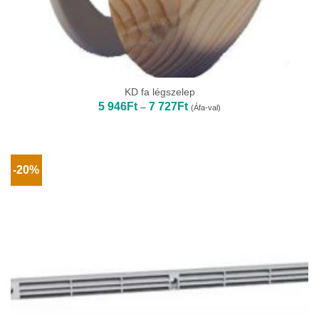
KD fa légszelep
Ártartomány:
5 946
Ft
7 727
Ft
–
(Áfa-val)
5
946Ft
-
7
727Ft
-20%