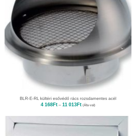
BLR-E-RL kültéri esővédő rács rozsdamentes acél
Ártartomány:
4 168
Ft
11 013
Ft
–
(Áfa-val)
4
168Ft
-
11
013Ft