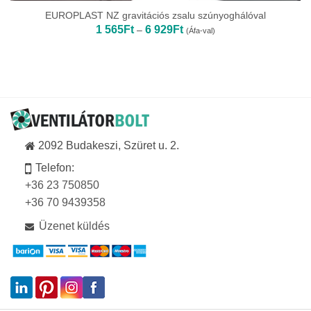
EUROPLAST NZ gravitációs zsalu szúnyoghálóval
Ártartomány:
1 565
Ft
6 929
Ft
–
(Áfa-val)
1
565Ft
-
6
929Ft
2092 Budakeszi, Szüret u. 2.
Telefon:
+36 23 750850
+36 70 9439358
Üzenet küldés