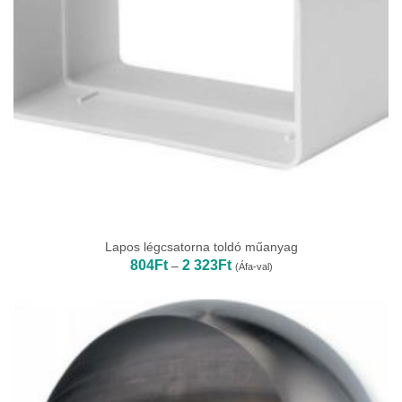
Lapos légcsatorna toldó műanyag
Ártartomány:
804
Ft
2 323
Ft
–
(Áfa-val)
804Ft
-
2
323Ft