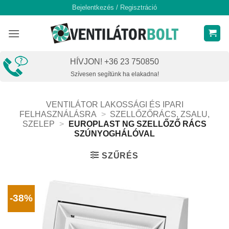
Skip
Bejelentkezés / Regisztráció
to
content
HÍVJON! +36 23 750850
Szívesen segítünk ha elakadna!
VENTILÁTOR LAKOSSÁGI ÉS IPARI
FELHASZNÁLÁSRA
>
SZELLŐZŐRÁCS, ZSALU,
SZELEP
>
EUROPLAST NG SZELLŐZŐ RÁCS
SZÚNYOGHÁLÓVAL
SZŰRÉS
-38%