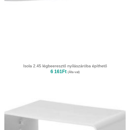
Isola 2.45 légbeeresztő nyílászáróba építhető
6 161
Ft
(Áfa-val)