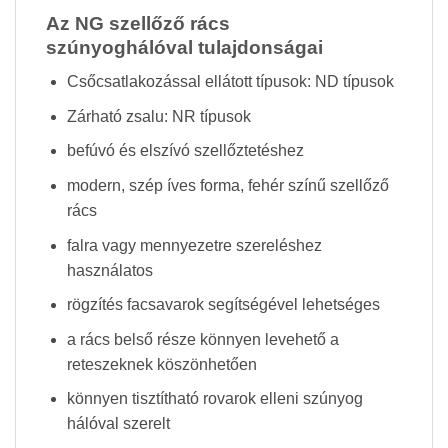
Az NG szellőző rács
szúnyoghálóval tulajdonságai
Csőcsatlakozással ellátott típusok: ND típusok
Zárható zsalu: NR típusok
befúvó és elszívó szellőztetéshez
modern, szép íves forma, fehér színű szellőző
rács
falra vagy mennyezetre szereléshez
használatos
rögzítés facsavarok segítségével lehetséges
a rács belső része könnyen levehető a
reteszeknek köszönhetően
könnyen tisztítható rovarok elleni szúnyog
hálóval szerelt