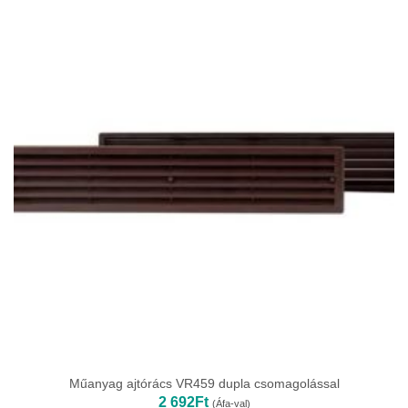
836Ft
Műanyag ajtórács VR459 dupla csomagolással
2 692
Ft
(Áfa-val)