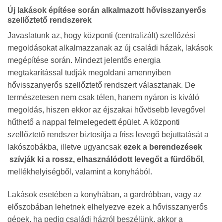
Új lakások építése során alkalmazott hővisszanyerős
szellőztető rendszerek
Javaslatunk az, hogy központi (centralizált) szellőzési
megoldásokat alkalmazzanak az új családi házak, lakások
megépítése során. Mindezt jelentős energia
megtakarítással tudják megoldani amennyiben
hővisszanyerős szellőztető rendszert választanak. De
természetesen nem csak télen, hanem nyáron is kiváló
megoldás, hiszen ekkor az éjszakai hűvösebb levegővel
hűthető a nappal felmelegedett épület. A központi
szellőztető rendszer biztosítja a friss levegő bejuttatását a
lakószobákba, illetve ugyancsak
ezek a berendezések
szívják ki a rossz, elhasználódott levegőt a fürdőből
,
mellékhelyiségből, valamint a konyhából.
Lakások esetében a konyhában, a gardróbban, vagy az
előszobában lehetnek elhelyezve ezek a hővisszanyerős
gépek, ha pedig családi házról beszélünk, akkor a