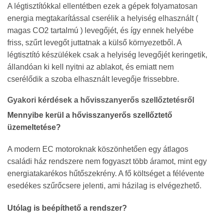
A légtisztítókkal ellentétben ezek a gépek folyamatosan
energia megtakarítással cserélik a helyiség elhasznált (
magas CO2 tartalmú ) levegőjét, és így ennek helyébe
friss, szűrt levegőt juttatnak a külső környezetből. A
légtisztító készülékek csak a helyiség levegőjét keringetik,
állandóan ki kell nyitni az ablakot, és emiatt nem
cserélődik a szoba elhasznált levegője frissebbre.
Gyakori kérdések a hővisszanyerős szellőztetésről
Mennyibe kerül a hővisszanyerős szellőztető
üzemeltetése?
A modern EC motoroknak köszönhetően egy átlagos
családi ház rendszere nem fogyaszt több áramot, mint egy
energiatakarékos hűtőszekrény. A fő költséget a félévente
esedékes szűrőcsere jelenti, ami házilag is elvégezhető.
Utólag is beépíthető a rendszer?