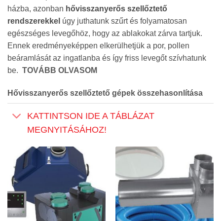
házba, azonban
hővisszanyerős szellőztető
rendszerekkel
úgy juthatunk szűrt és folyamatosan
egészséges levegőhöz, hogy az ablakokat zárva tartjuk.
Ennek eredményeképpen elkerülhetjük a por, pollen
beáramlását az ingatlanba és így friss levegőt szívhatunk
be.
TOVÁBB OLVASOM
Hővisszanyerős szellőztető gépek összehasonlítása
KATTINTSON IDE A TÁBLÁZAT
MEGNYITÁSÁHOZ!