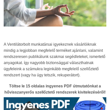
A Ventilátorbolt munkatársai igyekeznek vásárlóiknak
mindig a legjobban megfelelő terméket ajánlani, valamint
rendszeresen publikálunk szakmai segédleteket, ismertető
anyagokat. így nagyobb biztonsággal választhatnak
ügyfeleink a számukra leginkább megfelelő szellőztető
rendszert (vagy ha úgy tetszik, rekuperátort).
Töltse le 15 oldalas ingyenes PDF útmutatónkat a
hővisszanyerős szellőztető rendszerek kivitelezéséről!