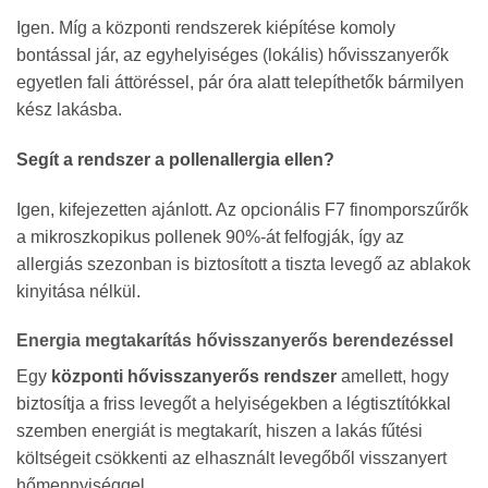
Igen. Míg a központi rendszerek kiépítése komoly
bontással jár, az egyhelyiséges (lokális) hővisszanyerők
egyetlen fali áttöréssel, pár óra alatt telepíthetők bármilyen
kész lakásba.
Segít a rendszer a pollenallergia ellen?
Igen, kifejezetten ajánlott. Az opcionális F7 finomporszűrők
a mikroszkopikus pollenek 90%-át felfogják, így az
allergiás szezonban is biztosított a tiszta levegő az ablakok
kinyitása nélkül.
Energia megtakarítás hővisszanyerős berendezéssel
Egy
központi hővisszanyerős rendszer
amellett, hogy
biztosítja a friss levegőt a helyiségekben a légtisztítókkal
szemben energiát is megtakarít,
hiszen a lakás fűtési
költségeit csökkenti az elhasznált levegőből visszanyert
hőmennyiséggel.