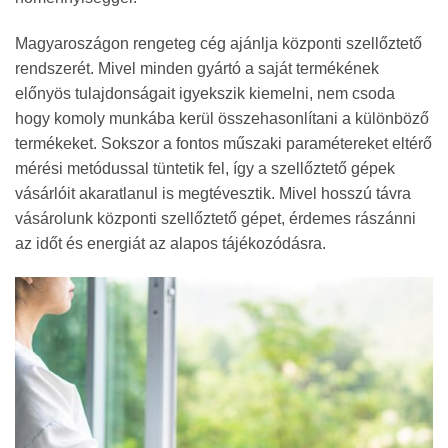
Magyaroszágon rengeteg cég ajánlja központi szellőztető
rendszerét. Mivel minden gyártó a saját termékének
előnyös tulajdonságait igyekszik kiemelni, nem csoda
hogy komoly munkába kerül összehasonlítani a különböző
termékeket. Sokszor a fontos műszaki paramétereket eltérő
mérési metódussal tüntetik fel, így a szellőztető gépek
vásárlóit akaratlanul is megtévesztik. Mivel hosszú távra
vásárolunk központi szellőztető gépet, érdemes rászánni
az időt és energiát az alapos tájékozódásra.