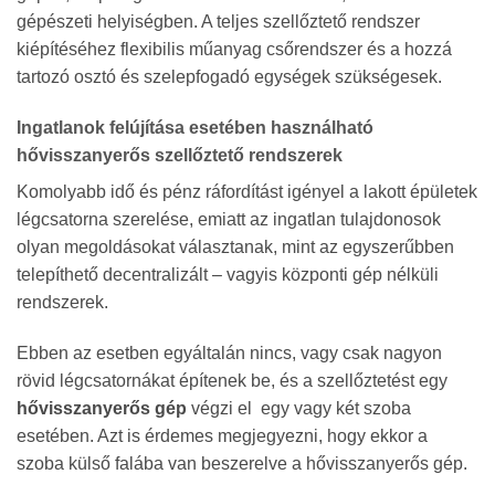
gépészeti helyiségben. A teljes szellőztető rendszer
kiépítéséhez flexibilis műanyag csőrendszer és a hozzá
tartozó osztó és szelepfogadó egységek szükségesek.
Ingatlanok felújítása esetében használható
hővisszanyerős szellőztető rendszerek
Komolyabb idő és pénz ráfordítást igényel a lakott épületek
légcsatorna szerelése, emiatt az ingatlan tulajdonosok
olyan megoldásokat választanak, mint az egyszerűbben
telepíthető decentralizált – vagyis központi gép nélküli
rendszerek.
Ebben az esetben egyáltalán nincs, vagy csak nagyon
rövid légcsatornákat építenek be, és a szellőztetést egy
hővisszanyerős gép
végzi el egy vagy két szoba
esetében. Azt is érdemes megjegyezni, hogy ekkor a
szoba külső falába van beszerelve a hővisszanyerős gép.