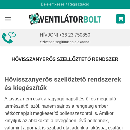
Skip
Bejelentkezés / Regisztráció
to
content
HÍVJON! +36 23 750850
Szívesen segítünk ha elakadna!
HŐVISSZANYERŐS SZELLŐZTETŐ RENDSZER
Hővisszanyerős szellőztető rendszerek
és kiegészítők
A tavasz nem csak a ragyogó napsütésről és megújuló
természetről szól,
hanem sajnos a rengeteg ember
hétköznapjait megkeserítő pollenszezonról is
. Amikor
kinyitjuk az ablakokat, a levegőben lévő pollennek,
valamint a pornak is szabad utat adunk a lakásba, családi