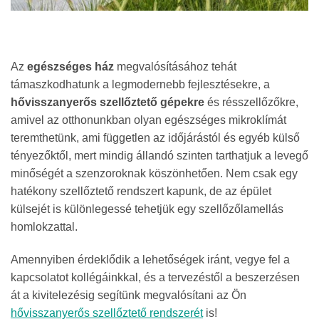
Az
egészséges ház
megvalósításához tehát
támaszkodhatunk a legmodernebb fejlesztésekre, a
hővisszanyerős szellőztető gépekre
és résszellőzőkre,
amivel az otthonunkban olyan egészséges mikroklímát
teremthetünk, ami független az időjárástól és egyéb külső
tényezőktől, mert mindig állandó szinten tarthatjuk a levegő
minőségét a szenzoroknak köszönhetően. Nem csak egy
hatékony szellőztető rendszert kapunk, de az épület
külsejét is különlegessé tehetjük egy szellőzőlamellás
homlokzattal.
Amennyiben érdeklődik a lehetőségek iránt, vegye fel a
kapcsolatot kollégáinkkal, és a tervezéstől a beszerzésen
át a kivitelezésig segítünk megvalósítani az Ön
hővisszanyerős szellőztető rendszerét
is!