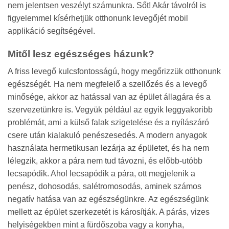
nem jelentsen veszélyt számunkra. Sőt! Akár távolról is
figyelemmel kísérhetjük otthonunk levegőjét mobil
applikáció segítségével.
Mitől lesz egészséges házunk?
A friss levegő kulcsfontosságú, hogy megőrizzük otthonunk
egészségét. Ha nem megfelelő a szellőzés és a levegő
minősége, akkor az hatással van az épület állagára és a
szervezetünkre is. Vegyük például az egyik leggyakoribb
problémát, ami a külső falak szigetelése és a nyílászáró
csere után kialakuló penészesedés. A modern anyagok
használata hermetikusan lezárja az épületet, és ha nem
lélegzik, akkor a pára nem tud távozni, és előbb-utóbb
lecsapódik. Ahol lecsapódik a pára, ott megjelenik a
penész, dohosodás, salétromosodás, aminek számos
negatív hatása van az egészségünkre. Az egészségünk
mellett az épület szerkezetét is károsítják. A párás, vizes
helyiségekben mint a fürdőszoba vagy a konyha,