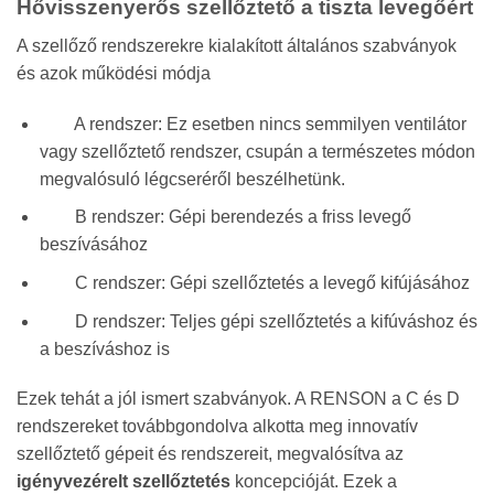
Hővisszenyerős szellőztető a tiszta levegőért
A szellőző rendszerekre kialakított általános szabványok
és azok működési módja
A rendszer: Ez esetben nincs semmilyen ventilátor
vagy szellőztető rendszer, csupán a természetes módon
megvalósuló légcseréről beszélhetünk.
B rendszer: Gépi berendezés a friss levegő
beszívásához
C rendszer: Gépi szellőztetés a levegő kifújásához
D rendszer: Teljes gépi szellőztetés a kifúváshoz és
a beszíváshoz is
Ezek tehát a jól ismert szabványok. A RENSON a C és D
rendszereket továbbgondolva alkotta meg innovatív
szellőztető gépeit és rendszereit, megvalósítva az
igényvezérelt szellőztetés
koncepcióját. Ezek a