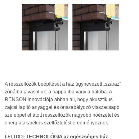
A résszellőzők beépítését a ház úgynevezett „száraz”
zónáiba javasoljuk: a nappaliba vagy a hálóba. A
RENSON innovációja abban áll, hogy akusztikus
zajcsillapító anyaggal és önszabályozó visszacsapó
szeleppel ellátott résszellőzők nagyobb hőérzetet és
energiatakarékos szellőztetést eredményeznek.
I-FLUX® TECHNOLÓGIA az egészséges ház