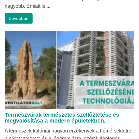
nagyobb. Emiatt is ...
Bővebben
Termeszvárak természetes szellőztetése és
megvalósítása a modern épületekben.
A termeszek kolóniái nagyon érzékenyek a hőmérsékletre,
a páratartalomra és a légáramlásra, ezért különleges