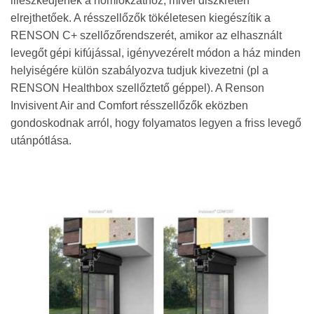
illeszkedjenek a homlokzathoz, mivel diszkréten
elrejthetőek. A résszellőzők tökéletesen kiegészítik a
RENSON C+ szellőzőrendszerét, amikor az elhasznált
levegőt gépi kifújással, igényvezérelt módon a ház minden
helyiségére külön szabályozva tudjuk kivezetni (pl a
RENSON Healthbox szellőztető géppel). A Renson
Invisivent Air and Comfort résszellőzők eközben
gondoskodnak arról, hogy folyamatos legyen a friss levegő
utánpótlása.