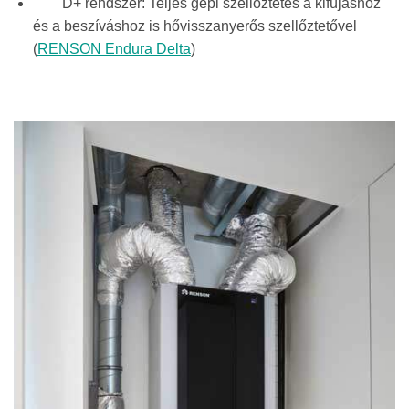
D+ rendszer: Teljes gépi szellőztetés a kifújáshoz
és a beszíváshoz is hővisszanyerős szellőztetővel
(
RENSON Endura Delta
)