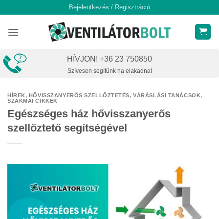
Skip
Bejelentkezés / Regisztráció
to
content
HÍVJON! +36 23 750850
Szívesen segítünk ha elakadna!
HÍREK
,
HŐVISSZANYERŐS SZELLŐZTETÉS
,
VÁRÁSLÁSI TANÁCSOK,
SZAKMAI CIKKEK
Egészséges ház hővisszanyerős
szellőztető segítségével