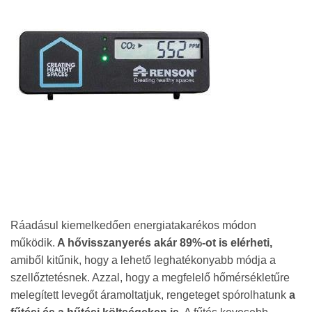
Ráadásul kiemelkedően energiatakarékos módon
működik.
A hővisszanyerés akár 89%-ot is elérheti,
amiből kitűnik, hogy a lehető leghatékonyabb módja a
szellőztetésnek. Azzal, hogy a megfelelő hőmérsékletűre
melegített levegőt áramoltatjuk, rengeteget spórolhatunk
a