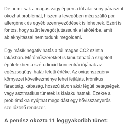
De nem csak a magas vagy éppen a túl alacsony páraszint
okozhat problémát, hiszen a levegőben még szálló por,
allergének és egyéb szennyeződések is lehetnek. Ezért is
fontos, hogy szűrt levegőt juttassunk a lakótérbe, amit
ablaknyitással nem tudunk megoldani.
Egy másik negatív hatás a túl magas CO2 szint a
lakásban. Mérőműszerekkel is kimutatható a szigetelt
épületekben a szén-dioxid koncentrációjának az
egészségügyi határ feletti értéke. Az oxigénszegény
környezet következménye lehet fejfájás, krónikus
fáradtság, kábaság, hosszú távon akár légúti betegségek,
vagy asztmatikus tünetek is kialakulhatnak. Ezekre a
problémákra nyújthat megoldást egy hővisszanyerős
szellőztető rendszer.
A penész okozta 11 leggyakoribb tünet: