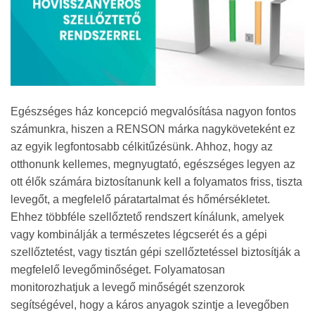
Egészséges ház koncepció megvalósítása nagyon fontos
számunkra, hiszen a RENSON márka nagyköveteként ez
az egyik legfontosabb célkitűzésünk. Ahhoz, hogy az
otthonunk kellemes, megnyugtató, egészséges legyen az
ott élők számára biztosítanunk kell a folyamatos friss, tiszta
levegőt, a megfelelő páratartalmat és hőmérsékletet.
Ehhez többféle szellőztető rendszert kínálunk, amelyek
vagy kombinálják a természetes légcserét és a gépi
szellőztetést, vagy tisztán gépi szellőztetéssel biztosítják a
megfelelő levegőminőséget. Folyamatosan
monitorozhatjuk a levegő minőségét szenzorok
segítségével, hogy a káros anyagok szintje a levegőben