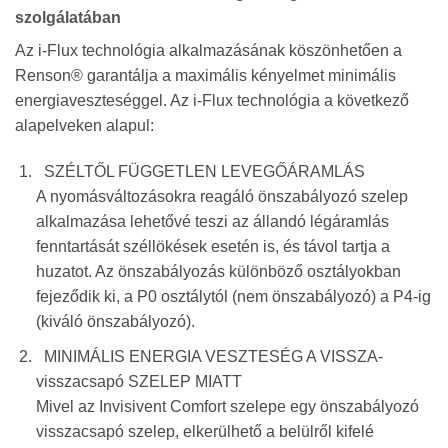
szolgálatában
Az i-Flux technológia alkalmazásának köszönhetően a
Renson® garantálja a
maximális kényelmet minimális
energiaveszteséggel. Az i-Flux technológia a következő
alapelveken alapul:
SZÉLTŐL FÜGGETLEN LEVEGŐÁRAMLÁS
A nyomásváltozásokra reagáló önszabályozó szelep
alkalmazása lehetővé teszi az állandó légáramlás
fenntartását széllökések esetén is, és távol tartja a
huzatot. Az önszabályozás különböző osztályokban
fejeződik ki, a P0 osztálytól (nem önszabályozó) a P4-ig
(kiváló önszabályozó).
MINIMÁLIS ENERGIA VESZTESÉG A VISSZA-
visszacsapó SZELEP MIATT
Mivel az Invisivent Comfort szelepe egy önszabályozó
visszacsapó szelep, elkerülhető a belülről kifelé