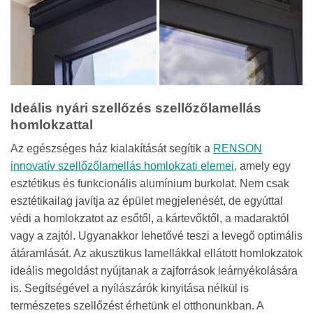
Ideális nyári szellőzés szellőzőlamellás
homlokzattal
Az egészséges ház kialakítását segítik a
RENSON
innovatív szellőzőlamellás homlokzati elemei,
amely egy
esztétikus és funkcionális alumínium burkolat. Nem csak
esztétikailag javítja az épület megjelenését, de egyúttal
védi a homlokzatot az esőtől, a kártevőktől, a madaraktól
vagy a zajtól. Ugyanakkor lehetővé teszi a levegő optimális
átáramlását. Az akusztikus lamellákkal ellátott homlokzatok
ideális megoldást nyújtanak a zajforrások leárnyékolására
is. Segítségével a nyílászárók kinyitása nélkül is
természetes szellőzést érhetünk el otthonunkban. A