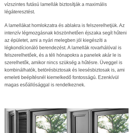
vízszintes futású lamellák biztosítják a maximális
légáteresztést.
A lamellákat homlokzatra és ablakra is felszerelhetjük. Az
intenzív légmozgásnak köszönhetően éjszaka segít hűteni
az épületet, ami a nyári melegben jól kiegészíti a
légkondícionáló berendezést. A lamellák rovarhálóval is
felszerelhetőek, és a téli hónapokra a panelek akár le is
szerelhetők, amikor nincs szükség a hűtésre. Üveggel is
kombinálhatók, betörésbiztosak és leesésbiztosak is, ami
emeleti beépítésnél kiemelkedő fontosságú. Ezenkívül
magas esőállósággal is rendelkeznek.