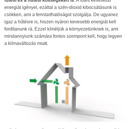
fűtési és a hűtési költségeken is
. A fűtés kevesebb
energiát igényel, ezáltal a szén-dioxid kibocsátásunk is
csökken, ami a fenntarthatóságot szolgálja. De ugyanez
igaz a hűtésre is, hiszen nyáron kevesebb energiát kell
fordítanunk rá. Ezzel kíméljük a környezetünknek is, ami
mindannyiunk számára fontos szempont kell, hogy legyen
a klímaváltozás miatt.