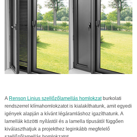
A
Renson Linius szellőzőlamellás homlokzat
burkolati
rendszerrel klímahomlokzatot is kialakíthatunk, amit egyedi
igények alapján a kívánt légáramláshoz igazíthatunk. A
lamellák közötti nyílástól és a lamella típusától függően
kiválaszthatjuk a projekthez leginkább megfelelő
szellőzőlamellás homlokzatot.