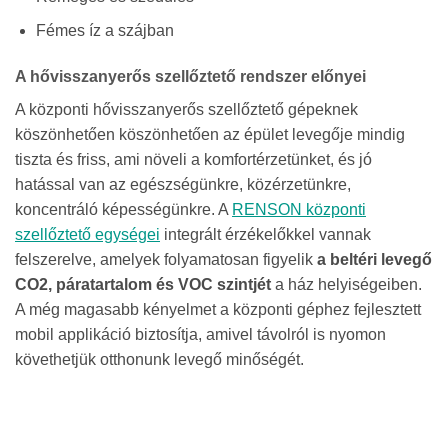
Fémes íz a szájban
A hővisszanyerős szellőztető rendszer előnyei
A központi hővisszanyerős szellőztető gépeknek
köszönhetően köszönhetően az épület levegője mindig
tiszta és friss, ami növeli a komfortérzetünket, és jó
hatással van az egészségünkre, közérzetünkre,
koncentráló képességünkre. A
RENSON központi
szellőztető egységei
integrált érzékelőkkel vannak
felszerelve, amelyek folyamatosan figyelik
a beltéri levegő
CO2, páratartalom és VOC szintjét
a ház helyiségeiben.
A még magasabb kényelmet a központi géphez fejlesztett
mobil applikáció biztosítja, amivel távolról is nyomon
követhetjük otthonunk levegő minőségét.