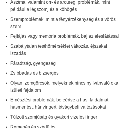
Asztma, valamint orr- és arcüregi problémák, mint
például a légszomj és a köhögés
Szemproblémák, mint a fényérzékenység és a vörös
szem
Fejfájás vagy memória problémák, baj az éleslátással
Szabálytalan testhőmérséklet változás, éjszakai
izzadás
Fáradtság, gyengeség
Zsibbadás és bizsergés
Olyan izomgörcsök, melyeknek nincs nyilvánvaló oka,
ízületi fájdalom
Emésztési problémák, beleértve a hasi fájdalmat,
hasmenést, hányingert, étvágybeli változásokat
Túlzott szomjúság és gyakori vizelési inger
Remegés és szédülés