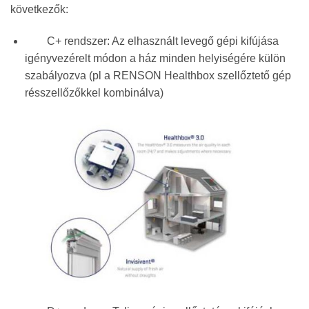
következők:
C+ rendszer: Az elhasznált levegő gépi kifújása
igényvezérelt módon a ház minden helyiségére külön
szabályozva (pl a RENSON Healthbox szellőztető gép
résszellőzőkkel kombinálva)