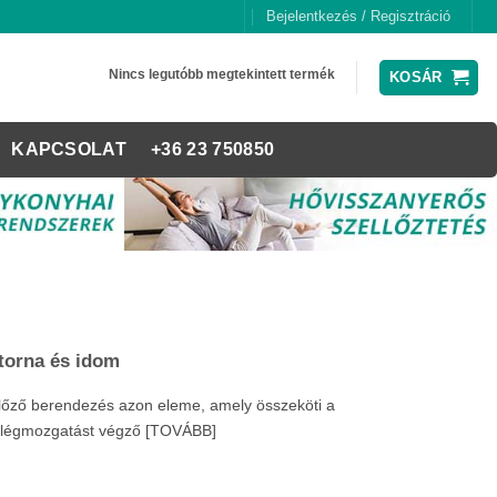
Bejelentkezés / Regisztráció
Nincs legutóbb megtekintett termék
KOSÁR
KAPCSOLAT
+36 23 750850
torna és idom
llőző berendezés azon eleme, amely összeköti a
a légmozgatást végző [TOVÁBB]