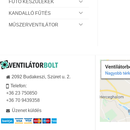
FŰTŐ KÉSZÜLÉKEK
KANDALLÓ FŰTÉS
MŰSZERVENTILÁTOR
2092 Budakeszi, Szüret u. 2.
Telefon:
+36 23 750850
+36 70 9439358
Üzenet küldés