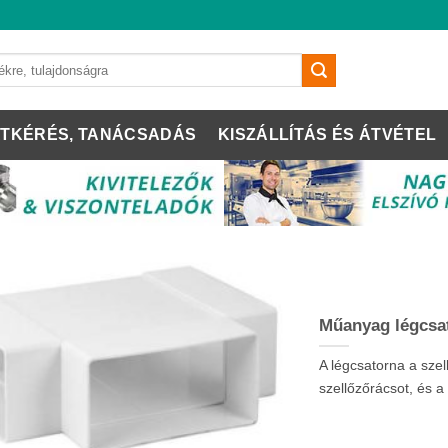
TKÉRÉS, TANÁCSADÁS
KISZÁLLÍTÁS ÉS ÁTVÉTEL
Műanyag légcsa
A légcsatorna a sze
szellőzőrácsot, és 