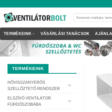
Skip
to
content
Keresés
a
következőre:
TERMÉKEINK
VÁSÁRLÁSI TANÁCSOK
AJÁNLA
TERMÉKEINK
HŐVISSZANYERŐS
SZELLŐZTETŐ RENDSZER
ELSZÍVÓ VENTILÁTOR
FÜRDŐSZOBÁBA