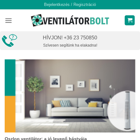
Skip
Bejelentkezés / Regisztráció
to
content
HÍVJON! +36 23 750850
Szívesen segítünk ha elakadna!
Oszlop ventilátor: a jó levegő bástyája