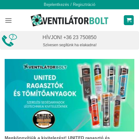
Skip
Bejelentkezés / Regisztráció
to
content
HÍVJON! +36 23 750850
Szívesen segítünk ha elakadna!
Megkönnyítjük a kivitelezést! UNITED ragasztó és