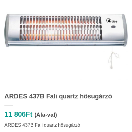
ARDES 437B Fali quartz hősugárzó
11 806
Ft
(Áfa-val)
ARDES 437B Fali quartz hősugárzó