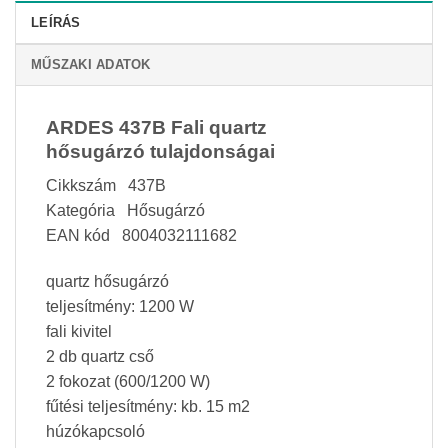
LEÍRÁS
MŰSZAKI ADATOK
ARDES 437B Fali quartz
hősugárzó tulajdonságai
Cikkszám 437B
Kategória Hősugárzó
EAN kód 8004032111682
quartz hősugárzó
teljesítmény: 1200 W
fali kivitel
2 db quartz cső
2 fokozat (600/1200 W)
fűtési teljesítmény: kb. 15 m2
húzókapcsoló