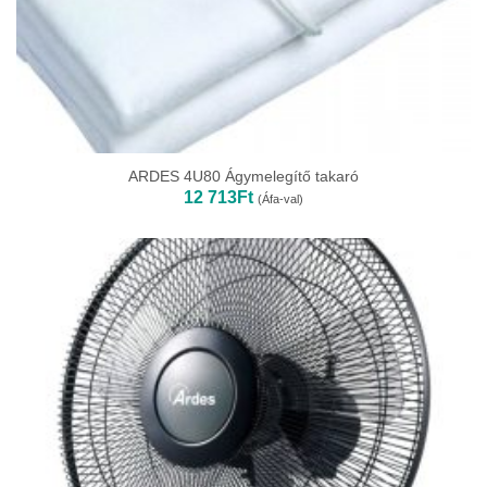
ARDES 4U80 Ágymelegítő takaró
12 713
Ft
(Áfa-val)