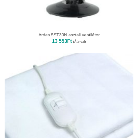
Ardes 5ST30N asztali ventilátor
13 553
Ft
(Áfa-val)