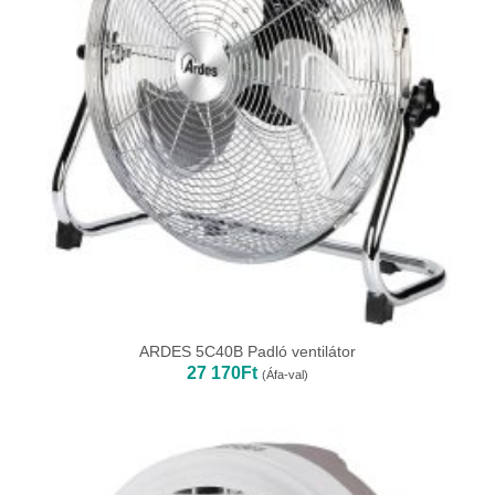
ARDES 5C40B Padló ventilátor
27 170
Ft
(Áfa-val)