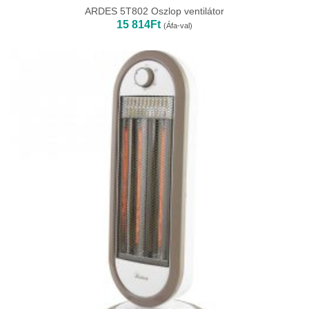
ARDES 5T802 Oszlop ventilátor
15 814
Ft
(Áfa-val)