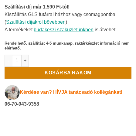
Szállítási díj már 1.590 Ft-tól!
Kiszállítás GLS futárral házhoz vagy csomagpontba.
(
Szállítási díjakról bővebben
)
A termékeket
budakeszi szaküzletünkben
is átveheti.
Rendelhető, szállítás: 4-5 munkanap, raktárkészlet információ nem
elérhető.
ARDES 437B Fali quartz hősugárzó mennyiség
KOSÁRBA RAKOM
Kérdése van? HÍVJA tanácsadó kollégánkat!
06-70-943-9358