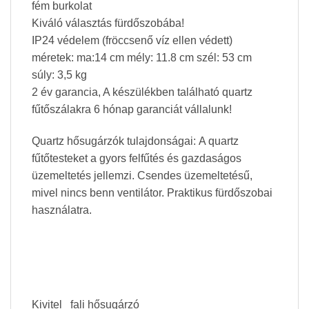
fém burkolat
Kiváló választás fürdőszobába!
IP24 védelem (fröccsenő víz ellen védett)
méretek: ma:14 cm mély: 11.8 cm szél: 53 cm
súly: 3,5 kg
2 év garancia, A készülékben található quartz
fűtőszálakra 6 hónap garanciát vállalunk!
Quartz hősugárzók tulajdonságai: A quartz
fűtőtesteket a gyors felfűtés és gazdaságos
üzemeltetés jellemzi. Csendes üzemeltetésű,
mivel nincs benn ventilátor. Praktikus fürdőszobai
használatra.
Kivitel fali hősugárzó