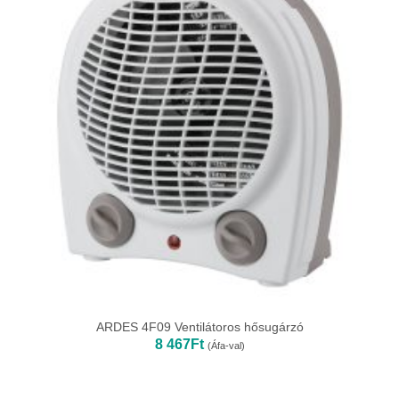
ARDES 4F09 Ventilátoros hősugárzó
8 467
Ft
(Áfa-val)