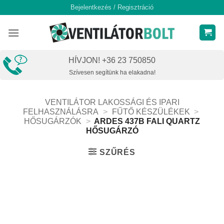
Skip
Bejelentkezés / Regisztráció
to
content
HÍVJON! +36 23 750850
Szívesen segítünk ha elakadna!
VENTILÁTOR LAKOSSÁGI ÉS IPARI
FELHASZNÁLÁSRA
>
FŰTŐ KÉSZÜLÉKEK
>
HŐSUGÁRZÓK
>
ARDES 437B FALI QUARTZ
HŐSUGÁRZÓ
SZŰRÉS