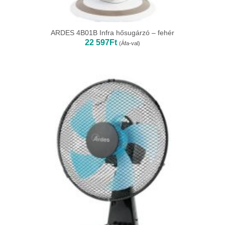
ARDES 4B01B Infra hősugárzó – fehér
22 597
Ft
(Áfa-val)