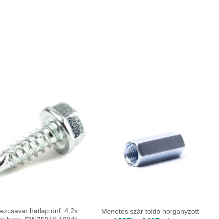
zcsavar hatlap önf. 4.2x
Menetes szár toldó horganyzott