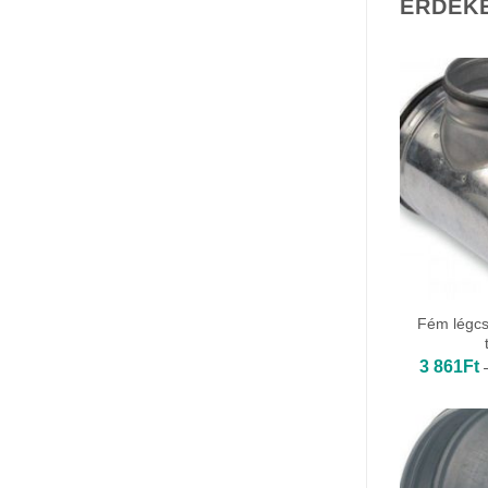
ÉRDEK
Fém légcs
3 861
Ft