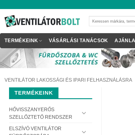
Skip
to
content
Keresés
a
következőre:
TERMÉKEINK
VÁSÁRLÁSI TANÁCSOK
AJÁNLA
VENTILÁTOR LAKOSSÁGI ÉS IPARI FELHASZNÁLÁSRA
TERMÉKEINK
HŐVISSZANYERŐS
SZELLŐZTETŐ RENDSZER
ELSZÍVÓ VENTILÁTOR