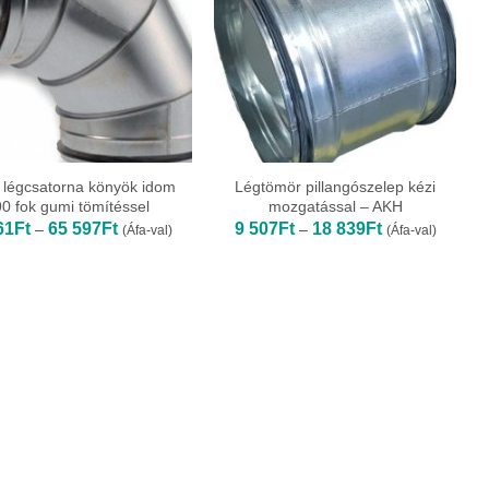
légcsatorna könyök idom
Légtömör pillangószelep kézi
90 fok gumi tömítéssel
mozgatással – AKH
Ártartomány:
Ártartomány:
61
Ft
65 597
Ft
9 507
Ft
18 839
Ft
–
–
(Áfa-val)
(Áfa-val)
2
9
661Ft
507Ft
-
-
65
18
597Ft
839Ft