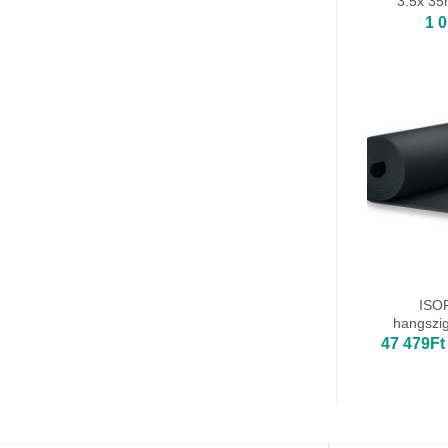
3.5x 35
1 
ISO
hangszig
47 479
Ft