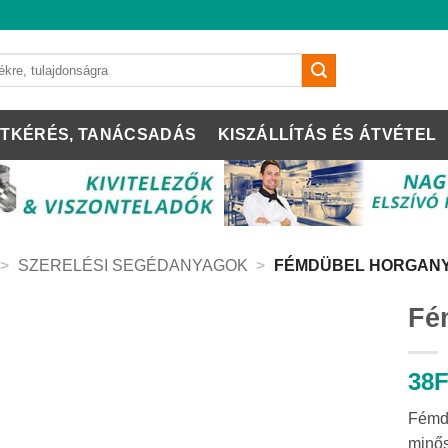
TKÉRÉS, TANÁCSADÁS
KISZÁLLÍTÁS ÉS ÁTVÉTEL
>
SZERELÉSI SEGÉDANYAGOK
>
FÉMDÜBEL HORGAN
Fé
38
F
Fémdü
minős