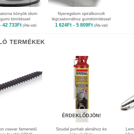
atorna könyök idom
Nyeregidom spirálkorcolt
 gumi tömítéssel
légcsatornához gumitömítéssel
Ártartomány:
Ártartomány:
42 733
Ft
1 624
Ft
5 809
Ft
–
–
(Áfa-val)
(Áfa-val)
2
1
286Ft
624Ft
-
-
LÓ TERMÉKEK
42
5
733Ft
809Ft
ÉRDEKLŐDJÖN!
on csavar famenetű
Soudal purhab aknához és
Leme