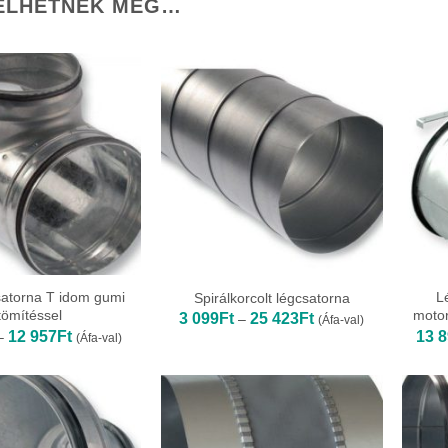
ELHETNEK MÉG…
atorna T idom gumi
L
Spirálkorcolt légcsatorna
tömítéssel
moto
Ártartomány:
3 099
Ft
25 423
Ft
–
(Áfa-val)
3
Ártartomány:
12 957
Ft
13 
–
(Áfa-val)
099Ft
3
-
861Ft
25
-
423Ft
12
957Ft