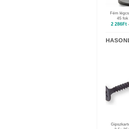
Fém légcs
45 fok
2 286
Ft
HASON
Gipszkart