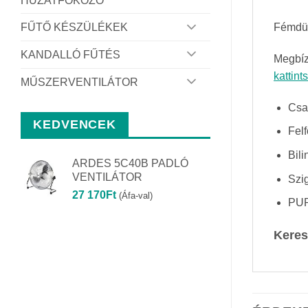
HUZATFOKOZÓ
FŰTŐ KÉSZÜLÉKEK
Fémdüb
KANDALLÓ FŰTÉS
Megbíz
kattint
MŰSZERVENTILÁTOR
Csa
KEDVENCEK
Fel
Bili
ARDES 5C40B PADLÓ
VENTILÁTOR
Szi
27 170
Ft
(Áfa-val)
PUR
Keres