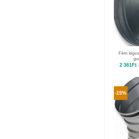
Fém légcs
gu
2 361
Ft
-15%