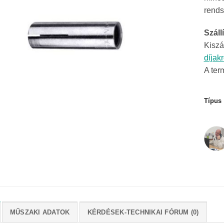
rends
Szállí
Kiszá
díjak
A ter
Típus
MŰSZAKI ADATOK
KÉRDÉSEK-TECHNIKAI FÓRUM (0)