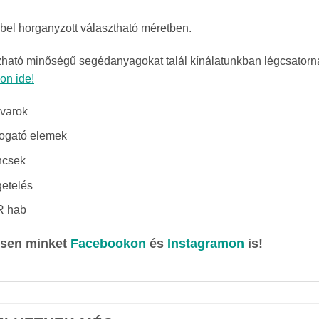
el horganyzott választható méretben.
ható minőségű segédanyagokat talál kínálatunkban légcsatorna
son ide!
varok
fogató elemek
ncsek
getelés
 hab
sen minket
Facebookon
és
Instagramon
is!