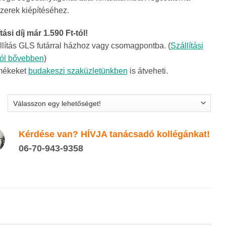
79Ft
zerek kiépítéséhez.
tási díj már 1.590 Ft-tól!
llítás GLS futárral házhoz vagy csomagpontba. (
Szállítási
ról bővebben
)
mékeket
budakeszi szaküzletünkben
is átveheti.
Kérdése van? HÍVJA tanácsadó kollégánkat!
06-70-943-9358