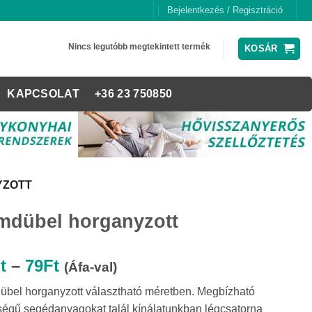
Bejelentkezés / Regisztráció
Nincs legutóbb megtekintett termék
KOSÁR
KAPCSOLAT
+36 23 750850
YZOTT
mdübel horganyzott
Ártartomány:
t
–
79
Ft
(Áfa-val)
38Ft
bel horganyzott választható méretben. Megbízható
-
égű segédanyagokat talál kínálatunkban légcsatorna