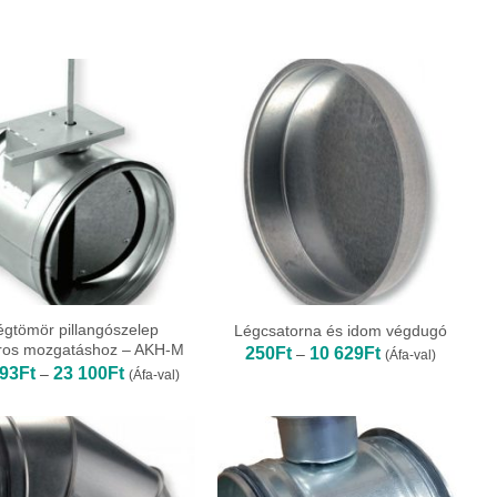
égtömör pillangószelep
Légcsatorna és idom végdugó
ros mozgatáshoz – AKH-M
Ártartomány:
250
Ft
10 629
Ft
–
(Áfa-val)
250Ft
Ártartomány:
893
Ft
23 100
Ft
–
(Áfa-val)
-
13
10
893Ft
629Ft
-
23
100Ft