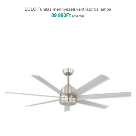
EGLO Tunitas mennyezeti ventilátoros lámpa
89 990
Ft
(Áfa-val)