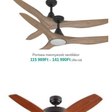
Portsea mennyezeti ventilátor
Ártartomány:
115 989
Ft
141 990
Ft
–
(Áfa-val)
115
989Ft
-
141
990Ft