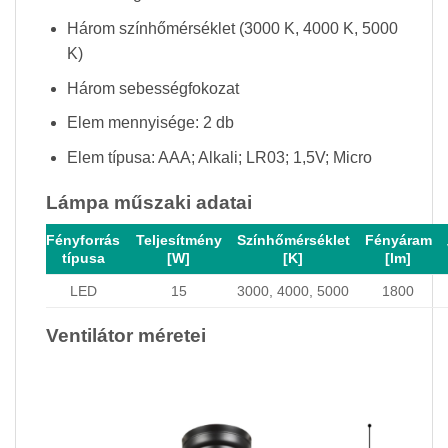
Három színhőmérséklet (3000 K, 4000 K, 5000
K)
Három sebességfokozat
Elem mennyisége: 2 db
Elem típusa: AAA; Alkali; LR03; 1,5V; Micro
Lámpa műszaki adatai
Fényforrás
Teljesítmény
Színhőmérséklet
Fényáram
típusa
[W]
[K]
[lm]
LED
15
3000, 4000, 5000
1800
Ventilátor méretei