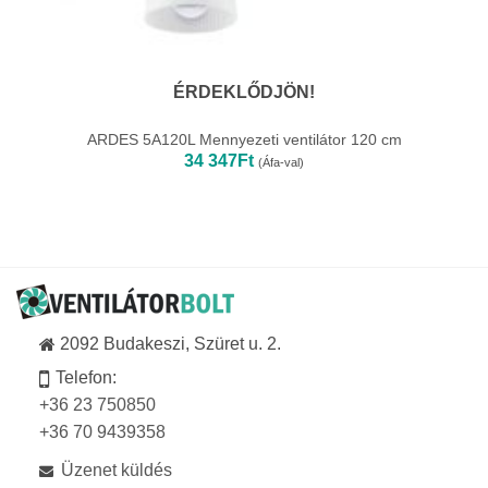
ÉRDEKLŐDJÖN!
ARDES 5A120L Mennyezeti ventilátor 120 cm
34 347
Ft
(Áfa-val)
2092 Budakeszi, Szüret u. 2.
Telefon:
+36 23 750850
+36 70 9439358
Üzenet küldés