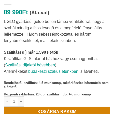
89 990
Ft
(Áfa-val)
EGLO gyártású Igeldo beltéri lámpa ventilátorral, hogy a
szobát mindig a friss levegő és a megfelelő fényellátás
jellemezze. Három sebességfokozattal és három
fényhőmérséklettel, matt fekete színben.
Szállítási díj már 1.590 Ft-tól!
Kiszállítás GLS futárral házhoz vagy csomagpontba.
(
Szállítási díjakról bővebben
)
A termékeket
budakeszi szaküzletünkben
is átveheti.
Rendelhető, szállítás: 4-5 munkanap, raktárkészlet információ nem
elérhető.
Központi raktárban:
20 db, szállítási idő: 4-5 munkanap
Igeldo lámpa ventilátorral mennyiség
KOSÁRBA RAKOM