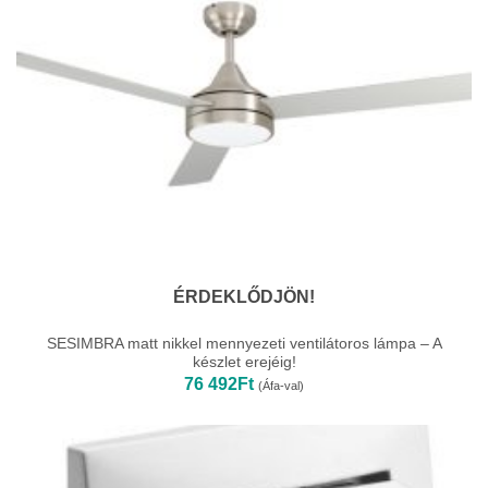
ÉRDEKLŐDJÖN!
SESIMBRA matt nikkel mennyezeti ventilátoros lámpa – A
készlet erejéig!
76 492
Ft
(Áfa-val)