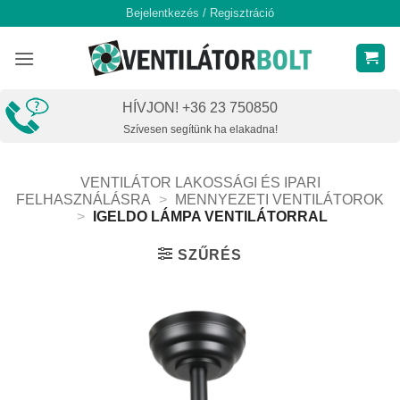
Skip
Bejelentkezés / Regisztráció
to
content
HÍVJON! +36 23 750850
Szívesen segítünk ha elakadna!
VENTILÁTOR LAKOSSÁGI ÉS IPARI
FELHASZNÁLÁSRA
>
MENNYEZETI VENTILÁTOROK
>
IGELDO LÁMPA VENTILÁTORRAL
SZŰRÉS