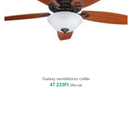
Galaxy ventilátoros csillár
47 233
Ft
(Áfa-val)