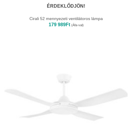
ÉRDEKLŐDJÖN!
Cirali 52 mennyezeti ventilátoros lámpa
179 989
Ft
(Áfa-val)