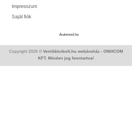
Impresszum
Saját fiók
Árukereső.hu
Copyright 2026 ©
Ventilátorbolt.hu webáruház - ONIXCOM
KFT. Minden jog fenntartva!