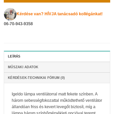
Kérdése van? HÍVJA tanácsadó kollégánkat!
06-70-943-9358
LEÍRÁS
MŰSZAKI ADATOK
KÉRDÉSEK-TECHNIKAI FÓRUM (0)
Igeldo lámpa ventilátorral matt fekete színben. A
három sebességfokozattal működtethető ventilátor
állandóan friss és kevert levegőt biztosít, míg a
lámpa három színhőmérsékleti opcióval teremt