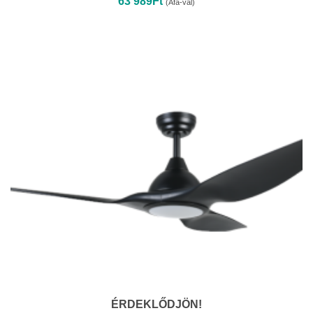
63 989
Ft
(Áfa-val)
ÉRDEKLŐDJÖN!