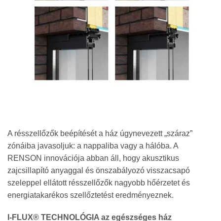
A résszellőzők beépítését a ház úgynevezett „száraz”
zónáiba javasoljuk: a nappaliba vagy a hálóba. A
RENSON innovációja abban áll, hogy akusztikus
zajcsillapító anyaggal és önszabályozó visszacsapó
szeleppel ellátott résszellőzők nagyobb hőérzetet és
energiatakarékos szellőztetést eredményeznek.
I-FLUX® TECHNOLÓGIA az egészséges ház