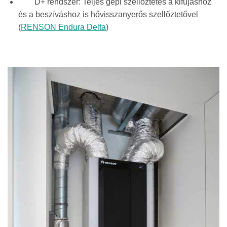
D+ rendszer: Teljes gépi szellőztetés a kifújáshoz
és a beszíváshoz is hővisszanyerős szellőztetővel
(
RENSON Endura Delta
)