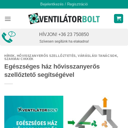
Skip
Bejelentkezés / Regisztráció
to
content
HÍVJON! +36 23 750850
Szívesen segítünk ha elakadna!
HÍREK
,
HŐVISSZANYERŐS SZELLŐZTETÉS
,
VÁRÁSLÁSI TANÁCSOK,
SZAKMAI CIKKEK
Egészséges ház hővisszanyerős
szellőztető segítségével