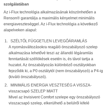
szolgálatában
Az i-Flux technológia alkalmazásának köszönhetően a
Renson® garantálja a
maximális kényelmet minimális
energiaveszteséggel. Az i-Flux technológia a következő
alapelveken alapul:
SZÉLTŐL FÜGGETLEN LEVEGŐÁRAMLÁS
A nyomásváltozásokra reagáló önszabályozó szelep
alkalmazása lehetővé teszi az állandó légáramlás
fenntartását széllökések esetén is, és távol tartja a
huzatot. Az önszabályozás különböző osztályokban
fejeződik ki, a P0 osztálytól (nem önszabályozó) a P4-ig
(kiváló önszabályozó).
MINIMÁLIS ENERGIA VESZTESÉG A VISSZA-
visszacsapó SZELEP MIATT
Mivel az Invisivent Comfort szelepe egy önszabályozó
visszacsapó szelep, elkerülhető a belülről kifelé