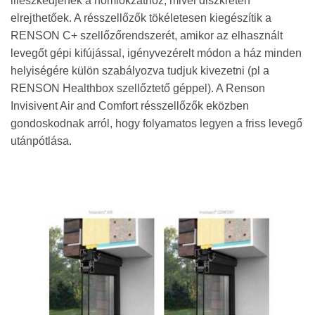
illeszkedjenek a homlokzathoz, mivel diszkréten
elrejthetőek. A résszellőzők tökéletesen kiegészítik a
RENSON C+ szellőzőrendszerét, amikor az elhasznált
levegőt gépi kifújással, igényvezérelt módon a ház minden
helyiségére külön szabályozva tudjuk kivezetni (pl a
RENSON Healthbox szellőztető géppel). A Renson
Invisivent Air and Comfort résszellőzők eközben
gondoskodnak arról, hogy folyamatos legyen a friss levegő
utánpótlása.