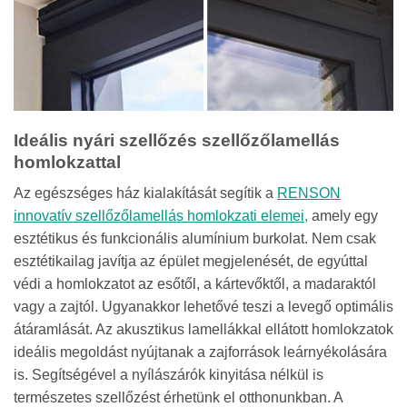
Ideális nyári szellőzés szellőzőlamellás
homlokzattal
Az egészséges ház kialakítását segítik a
RENSON
innovatív szellőzőlamellás homlokzati elemei,
amely egy
esztétikus és funkcionális alumínium burkolat. Nem csak
esztétikailag javítja az épület megjelenését, de egyúttal
védi a homlokzatot az esőtől, a kártevőktől, a madaraktól
vagy a zajtól. Ugyanakkor lehetővé teszi a levegő optimális
átáramlását. Az akusztikus lamellákkal ellátott homlokzatok
ideális megoldást nyújtanak a zajforrások leárnyékolására
is. Segítségével a nyílászárók kinyitása nélkül is
természetes szellőzést érhetünk el otthonunkban. A