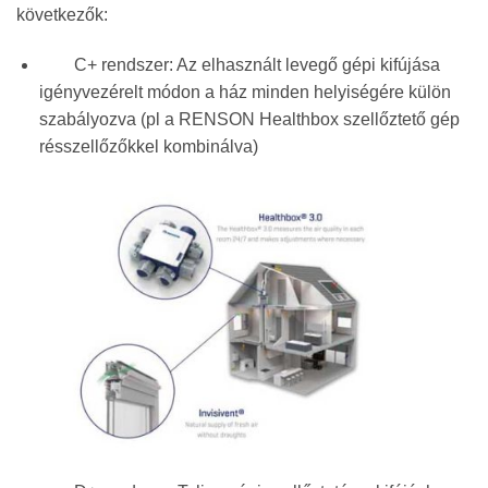
következők:
C+ rendszer: Az elhasznált levegő gépi kifújása
igényvezérelt módon a ház minden helyiségére külön
szabályozva (pl a RENSON Healthbox szellőztető gép
résszellőzőkkel kombinálva)