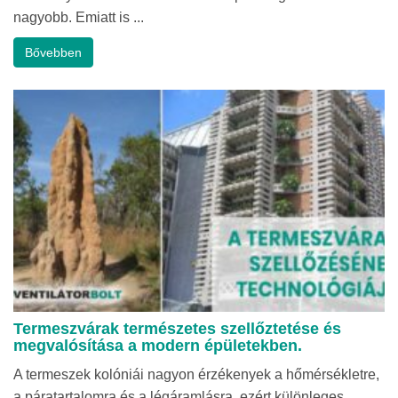
nagyobb. Emiatt is ...
Bővebben
Termeszvárak természetes szellőztetése és
megvalósítása a modern épületekben.
A termeszek kolóniái nagyon érzékenyek a hőmérsékletre,
a páratartalomra és a légáramlásra, ezért különleges