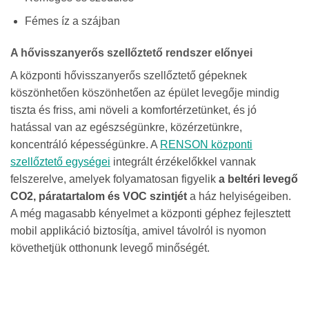
Fémes íz a szájban
A hővisszanyerős szellőztető rendszer előnyei
A központi hővisszanyerős szellőztető gépeknek
köszönhetően köszönhetően az épület levegője mindig
tiszta és friss, ami növeli a komfortérzetünket, és jó
hatással van az egészségünkre, közérzetünkre,
koncentráló képességünkre. A
RENSON központi
szellőztető egységei
integrált érzékelőkkel vannak
felszerelve, amelyek folyamatosan figyelik
a beltéri levegő
CO2, páratartalom és VOC szintjét
a ház helyiségeiben.
A még magasabb kényelmet a központi géphez fejlesztett
mobil applikáció biztosítja, amivel távolról is nyomon
követhetjük otthonunk levegő minőségét.