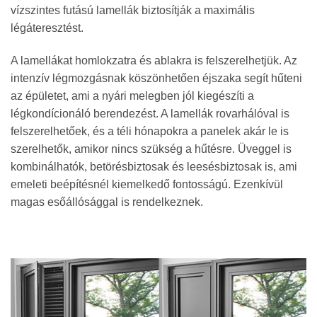
vízszintes futású lamellák biztosítják a maximális
légáteresztést.
A lamellákat homlokzatra és ablakra is felszerelhetjük. Az
intenzív légmozgásnak köszönhetően éjszaka segít hűteni
az épületet, ami a nyári melegben jól kiegészíti a
légkondícionáló berendezést. A lamellák rovarhálóval is
felszerelhetőek, és a téli hónapokra a panelek akár le is
szerelhetők, amikor nincs szükség a hűtésre. Üveggel is
kombinálhatók, betörésbiztosak és leesésbiztosak is, ami
emeleti beépítésnél kiemelkedő fontosságú. Ezenkívül
magas esőállósággal is rendelkeznek.