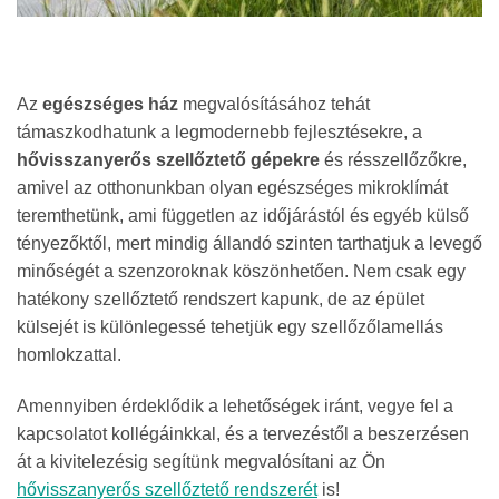
Az
egészséges ház
megvalósításához tehát
támaszkodhatunk a legmodernebb fejlesztésekre, a
hővisszanyerős szellőztető gépekre
és résszellőzőkre,
amivel az otthonunkban olyan egészséges mikroklímát
teremthetünk, ami független az időjárástól és egyéb külső
tényezőktől, mert mindig állandó szinten tarthatjuk a levegő
minőségét a szenzoroknak köszönhetően. Nem csak egy
hatékony szellőztető rendszert kapunk, de az épület
külsejét is különlegessé tehetjük egy szellőzőlamellás
homlokzattal.
Amennyiben érdeklődik a lehetőségek iránt, vegye fel a
kapcsolatot kollégáinkkal, és a tervezéstől a beszerzésen
át a kivitelezésig segítünk megvalósítani az Ön
hővisszanyerős szellőztető rendszerét
is!