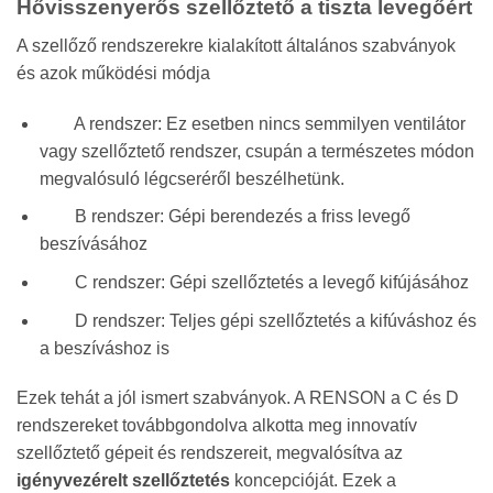
Hővisszenyerős szellőztető a tiszta levegőért
A szellőző rendszerekre kialakított általános szabványok
és azok működési módja
A rendszer: Ez esetben nincs semmilyen ventilátor
vagy szellőztető rendszer, csupán a természetes módon
megvalósuló légcseréről beszélhetünk.
B rendszer: Gépi berendezés a friss levegő
beszívásához
C rendszer: Gépi szellőztetés a levegő kifújásához
D rendszer: Teljes gépi szellőztetés a kifúváshoz és
a beszíváshoz is
Ezek tehát a jól ismert szabványok. A RENSON a C és D
rendszereket továbbgondolva alkotta meg innovatív
szellőztető gépeit és rendszereit, megvalósítva az
igényvezérelt szellőztetés
koncepcióját. Ezek a