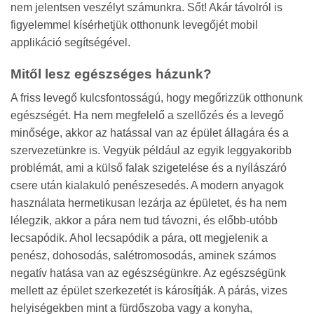
nem jelentsen veszélyt számunkra. Sőt! Akár távolról is
figyelemmel kísérhetjük otthonunk levegőjét mobil
applikáció segítségével.
Mitől lesz egészséges házunk?
A friss levegő kulcsfontosságú, hogy megőrizzük otthonunk
egészségét. Ha nem megfelelő a szellőzés és a levegő
minősége, akkor az hatással van az épület állagára és a
szervezetünkre is. Vegyük például az egyik leggyakoribb
problémát, ami a külső falak szigetelése és a nyílászáró
csere után kialakuló penészesedés. A modern anyagok
használata hermetikusan lezárja az épületet, és ha nem
lélegzik, akkor a pára nem tud távozni, és előbb-utóbb
lecsapódik. Ahol lecsapódik a pára, ott megjelenik a
penész, dohosodás, salétromosodás, aminek számos
negatív hatása van az egészségünkre. Az egészségünk
mellett az épület szerkezetét is károsítják. A párás, vizes
helyiségekben mint a fürdőszoba vagy a konyha,