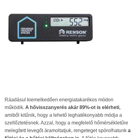
Ráadásul kiemelkedően energiatakarékos módon
működik.
A hővisszanyerés akár 89%-ot is elérheti,
amiből kitűnik, hogy a lehető leghatékonyabb módja a
szellőztetésnek. Azzal, hogy a megfelelő hőmérsékletűre
melegített levegőt áramoltatjuk, rengeteget spórolhatunk
a