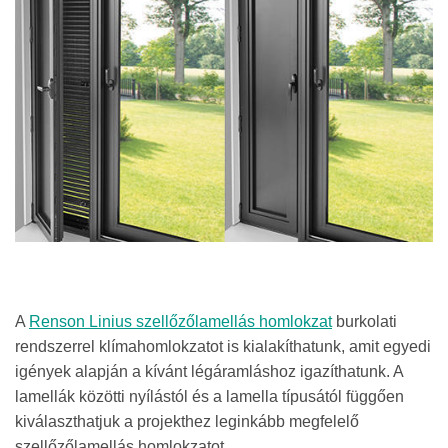
A
Renson Linius szellőzőlamellás homlokzat
burkolati
rendszerrel klímahomlokzatot is kialakíthatunk, amit egyedi
igények alapján a kívánt légáramláshoz igazíthatunk. A
lamellák közötti nyílástól és a lamella típusától függően
kiválaszthatjuk a projekthez leginkább megfelelő
szellőzőlamellás homlokzatot.