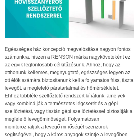
Egészséges ház koncepció megvalósítása nagyon fontos
számunkra, hiszen a RENSON márka nagyköveteként ez
az egyik legfontosabb célkitűzésünk. Ahhoz, hogy az
otthonunk kellemes, megnyugtató, egészséges legyen az
ott élők számára biztosítanunk kell a folyamatos friss, tiszta
levegőt, a megfelelő páratartalmat és hőmérsékletet.
Ehhez többféle szellőztető rendszert kínálunk, amelyek
vagy kombinálják a természetes légcserét és a gépi
szellőztetést, vagy tisztán gépi szellőztetéssel biztosítják a
megfelelő levegőminőséget. Folyamatosan
monitorozhatjuk a levegő minőségét szenzorok
segítségével, hogy a káros anyagok szintje a levegőben