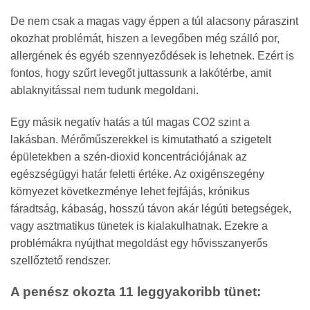
De nem csak a magas vagy éppen a túl alacsony páraszint
okozhat problémát, hiszen a levegőben még szálló por,
allergének és egyéb szennyeződések is lehetnek. Ezért is
fontos, hogy szűrt levegőt juttassunk a lakótérbe, amit
ablaknyitással nem tudunk megoldani.
Egy másik negatív hatás a túl magas CO2 szint a
lakásban. Mérőműszerekkel is kimutatható a szigetelt
épületekben a szén-dioxid koncentrációjának az
egészségügyi határ feletti értéke. Az oxigénszegény
környezet következménye lehet fejfájás, krónikus
fáradtság, kábaság, hosszú távon akár légúti betegségek,
vagy asztmatikus tünetek is kialakulhatnak. Ezekre a
problémákra nyújthat megoldást egy hővisszanyerős
szellőztető rendszer.
A penész okozta 11 leggyakoribb tünet: