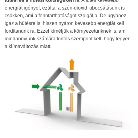
fűtési és a hűtési költségeken is
. A fűtés kevesebb
energiát igényel, ezáltal a szén-dioxid kibocsátásunk is
csökken, ami a fenntarthatóságot szolgálja. De ugyanez
igaz a hűtésre is, hiszen nyáron kevesebb energiát kell
fordítanunk rá. Ezzel kíméljük a környezetünknek is, ami
mindannyiunk számára fontos szempont kell, hogy legyen
a klímaváltozás miatt.