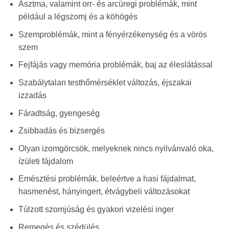
Asztma, valamint orr- és arcüregi problémák, mint
például a légszomj és a köhögés
Szemproblémák, mint a fényérzékenység és a vörös
szem
Fejfájás vagy memória problémák, baj az éleslátással
Szabálytalan testhőmérséklet változás, éjszakai
izzadás
Fáradtság, gyengeség
Zsibbadás és bizsergés
Olyan izomgörcsök, melyeknek nincs nyilvánvaló oka,
ízületi fájdalom
Emésztési problémák, beleértve a hasi fájdalmat,
hasmenést, hányingert, étvágybeli változásokat
Túlzott szomjúság és gyakori vizelési inger
Remegés és szédülés