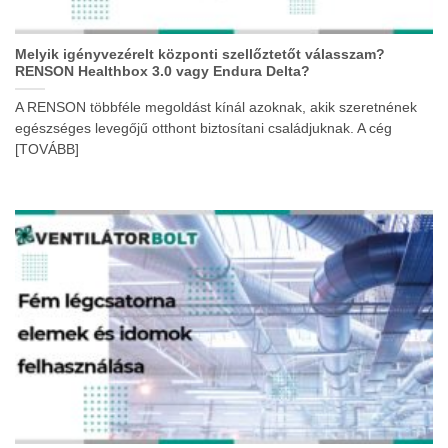
Melyik igényvezérelt központi szellőztetőt válasszam?
RENSON Healthbox 3.0 vagy Endura Delta?
A RENSON többféle megoldást kínál azoknak, akik szeretnének
egészséges levegőjű otthont biztosítani családjuknak. A cég
[TOVÁBB]