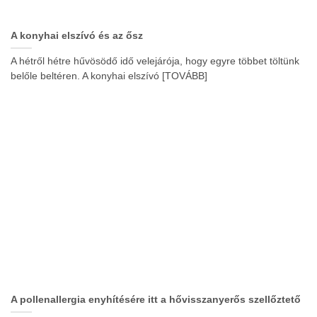
A konyhai elszívó és az ősz
A hétről hétre hűvösödő idő velejárója, hogy egyre többet töltünk
belőle beltéren. A konyhai elszívó [TOVÁBB]
A pollenallergia enyhítésére itt a hővisszanyerős szellőztető