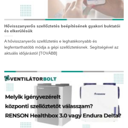
Hővisszanyerős szellőztetés beépítésének gyakori buktatói
és elkerülésük
A hővisszanyerős szellőztetés e leghatékonyabb és
legfentarthatóbb módja a gépi szellőztetésnek. Segítségével az
aktuális időjárástól [TOVÁBB]