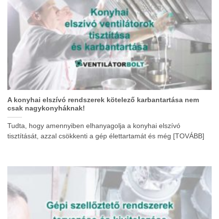
A konyhai elszívó rendszerek kötelező karbantartása nem
csak nagykonyháknak!
Tudta, hogy amennyiben elhanyagolja a konyhai elszívó
tisztítását, azzal csökkenti a gép élettartamát és még [TOVÁBB]