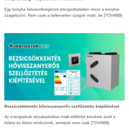
Egy konyha felszereltségének elengedhetetlen része a konyhai
szagelszívó. Nem csak a kellemetlen szagok miatt, de [TOVÁBB]
Rezsicsökkentés hővisszanyerős szellőztetés kiépítésével
Az energiaárak elszabadulása miatt előtérbe kerülnek azok a
hűtési és fűtési rendszerek, amelyek nem csak [TOVÁBB]