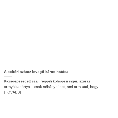
A beltéri száraz levegő káros hatásai
Kicserepesedett száj, reggeli köhögési inger, száraz
orrnyálkahártya – csak néhány tünet, ami arra utal, hogy
[TOVÁBB]