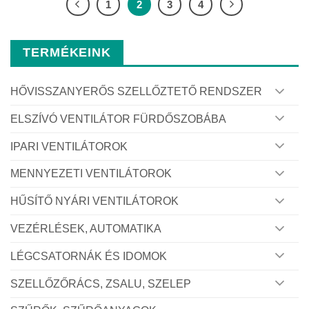
1
2
3
4
TERMÉKEINK
HŐVISSZANYERŐS SZELLŐZTETŐ RENDSZER
ELSZÍVÓ VENTILÁTOR FÜRDŐSZOBÁBA
IPARI VENTILÁTOROK
MENNYEZETI VENTILÁTOROK
HŰSÍTŐ NYÁRI VENTILÁTOROK
VEZÉRLÉSEK, AUTOMATIKA
LÉGCSATORNÁK ÉS IDOMOK
SZELLŐZŐRÁCS, ZSALU, SZELEP