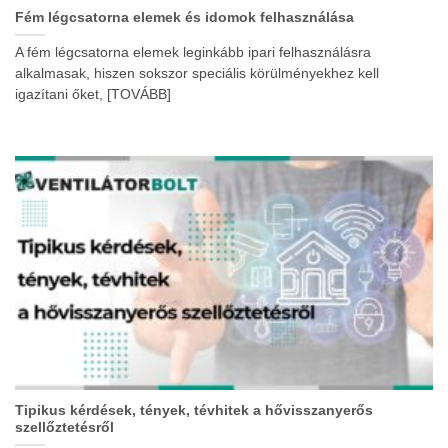
Fém légcsatorna elemek és idomok felhasználása
A fém légcsatorna elemek leginkább ipari felhasználásra
alkalmasak, hiszen sokszor speciális körülményekhez kell
igazítani őket, [TOVÁBB]
Tipikus kérdések, tények, tévhitek a hővisszanyerős
szellőztetésről