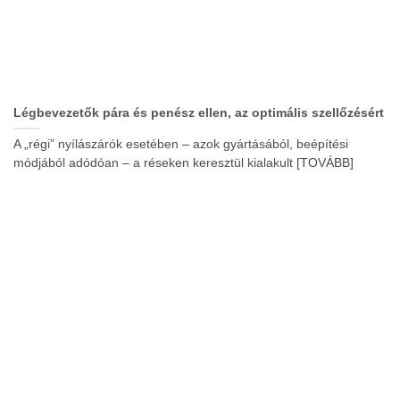
Légbevezetők pára és penész ellen, az optimális szellőzésért
A „régi” nyílászárók esetében – azok gyártásából, beépítési
módjából adódóan – a réseken keresztül kialakult [TOVÁBB]