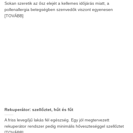
Sokan szeretik az ősz elejét a kellemes időjárás miatt, a
pollenallergia betegségben szenvedők viszont egyenesen
[TOVÁBB]
Rekuperátor: szellőztet, hűt és fűt
A friss levegőjű lakás fél egészség. Egy jól megtervezett
rekuperátor rendszer pedig minimális hőveszteséggel szellőztet
[TOVÁBB]