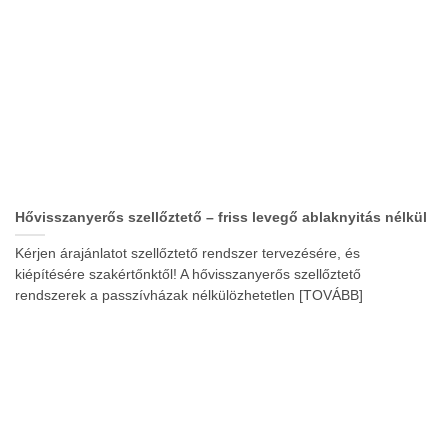
Hővisszanyerős szellőztető – friss levegő ablaknyitás nélkül
Kérjen árajánlatot szellőztető rendszer tervezésére, és
kiépítésére szakértőnktől! A hővisszanyerős szellőztető
rendszerek a passzívházak nélkülözhetetlen [TOVÁBB]