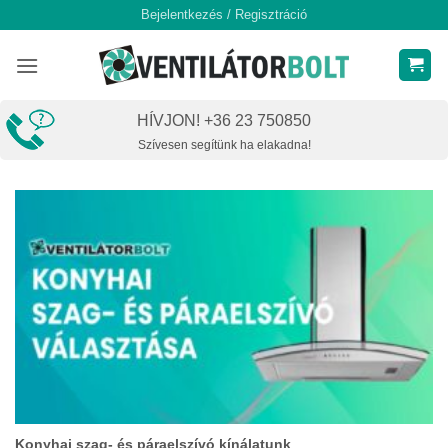
Skip
Bejelentkezés / Regisztráció
to
content
HÍVJON! +36 23 750850
Szívesen segítünk ha elakadna!
Konyhai szag- és páraelszívó kínálatunk