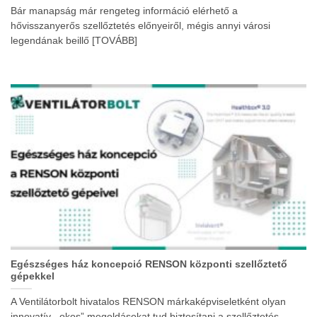
Bár manapság már rengeteg információ elérhető a
hővisszanyerős szellőztetés előnyeiről, mégis annyi városi
legendának beillő [TOVÁBB]
Egészséges ház koncepció RENSON központi szellőztető
gépekkel
A Ventilátorbolt hivatalos RENSON márkaképviseletként olyan
innovatív, „okos” megoldásokat tud biztosítani a szellőztetés