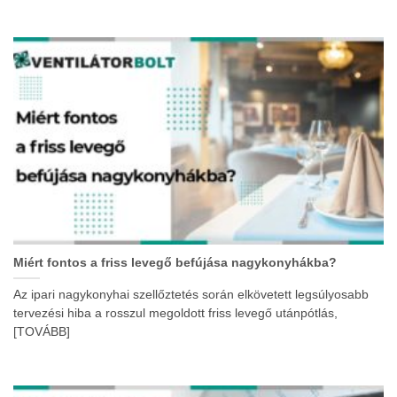
Miért fontos a friss levegő befújása nagykonyhákba?
Az ipari nagykonyhai szellőztetés során elkövetett legsúlyosabb
tervezési hiba a rosszul megoldott friss levegő utánpótlás,
[TOVÁBB]