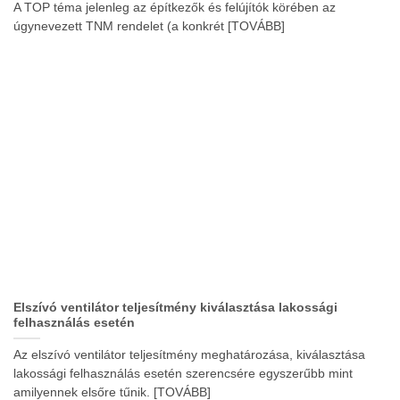
A TOP téma jelenleg az építkezők és felújítók körében az
úgynevezett TNM rendelet (a konkrét [TOVÁBB]
Elszívó ventilátor teljesítmény kiválasztása lakossági
felhasználás esetén
Az elszívó ventilátor teljesítmény meghatározása, kiválasztása
lakossági felhasználás esetén szerencsére egyszerűbb mint
amilyennek elsőre tűnik. [TOVÁBB]