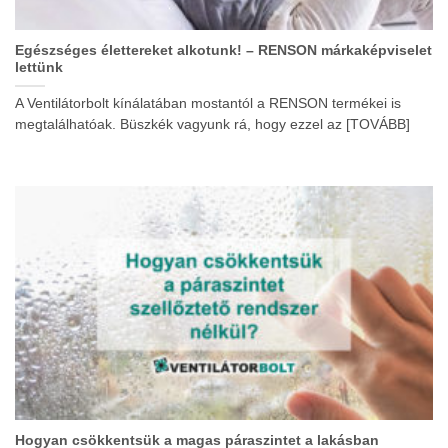
Egészséges élettereket alkotunk! – RENSON márkaképviselet
lettünk
A Ventilátorbolt kínálatában mostantól a RENSON termékei is
megtalálhatóak. Büszkék vagyunk rá, hogy ezzel az [TOVÁBB]
Hogyan csökkentsük a magas páraszintet a lakásban